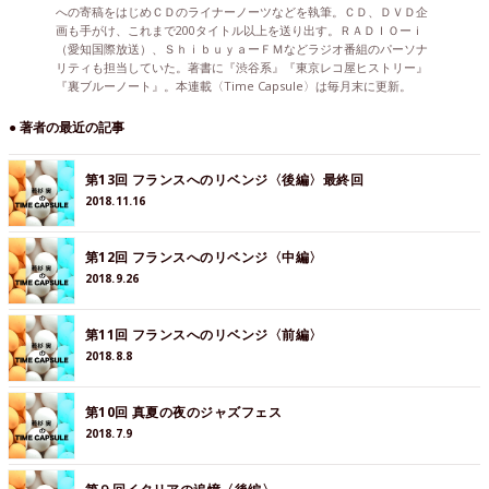
への寄稿をはじめＣＤのライナーノーツなどを執筆。ＣＤ、ＤＶＤ企
画も手がけ、これまで200タイトル以上を送り出す。ＲＡＤＩＯーｉ
（愛知国際放送）、ＳｈｉｂｕｙａーＦＭなどラジオ番組のパーソナ
リティも担当していた。著書に『渋谷系』『東京レコ屋ヒストリー』
『裏ブルーノート』。本連載〈Time Capsule〉は毎月末に更新。
● 著者の最近の記事
第13回 フランスへのリベンジ〈後編〉最終回
2018.11.16
第12回 フランスへのリベンジ〈中編〉
2018.9.26
第11回 フランスへのリベンジ〈前編〉
2018.8.8
第10回 真夏の夜のジャズフェス
2018.7.9