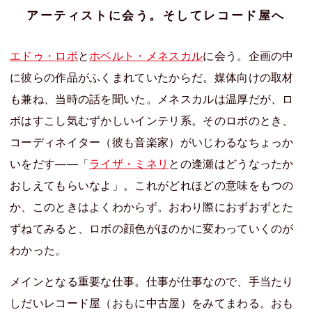
アーティストに会う。そしてレコード屋へ
エドゥ・ロボ
と
ホベルト・メネスカル
に会う。企画の中
に彼らの作品がふくまれていたからだ。媒体向けの取材
も兼ね、当時の話を聞いた。メネスカルは温厚だが、ロ
ボはすこし気むずかしいインテリ系。そのロボのとき、
コーディネイター（彼も音楽家）がいじわるなちょっか
いをだす――「
ライザ・ミネリ
との逢瀬はどうなったか
おしえてもらいなよ」。これがどれほどの意味をもつの
か、このときはよくわからず。おわり際におずおずとた
ずねてみると、ロボの顔色がほのかに変わっていくのが
わかった。
メインとなる重要な仕事。仕事が仕事なので、手当たり
しだいレコード屋（おもに中古屋）をみてまわる。おも