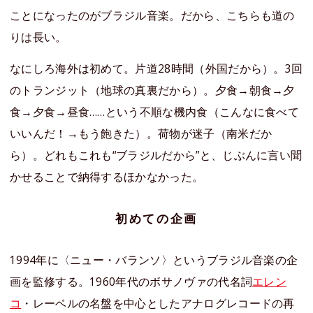
ことになったのがブラジル音楽。だから、こちらも道の
りは長い。
なにしろ海外は初めて。片道28時間（外国だから）。3回
のトランジット（地球の真裏だから）。夕食→朝食→夕
食→夕食→昼食……という不順な機内食（こんなに食べて
いいんだ！→もう飽きた）。荷物が迷子（南米だか
ら）。どれもこれも“ブラジルだから”と、じぶんに言い聞
かせることで納得するほかなかった。
初めての企画
1994年に〈ニュー・バランソ〉というブラジル音楽の企
画を監修する。1960年代のボサノヴァの代名詞
エレン
コ
・レーベルの名盤を中心としたアナログレコードの再