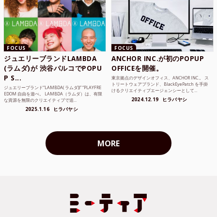
FOCUS
FOCUS
ジュエリーブランドLAMBDA
ANCHOR INC.が初のPOPUP
(ラムダ)が 渋谷パルコでPOPU
OFFICEを開催。
P S...
東京拠点のデザインオフィス、ANCHOR INC.。 ス
トリートウェアブランド、BlackEyePatch を手掛
ジュエリーブランド“LAMBDA( ラムダ))” “PLAYFRE
けるクリエイティブエージェンシーとして...
EDOM 自由を遊べ。 LAMBDA（ラムダ）は、有限
2024.12.19
ヒラバヤシ
な資源を無限のクリエイティブで追...
2025.1.16
ヒラバヤシ
MORE