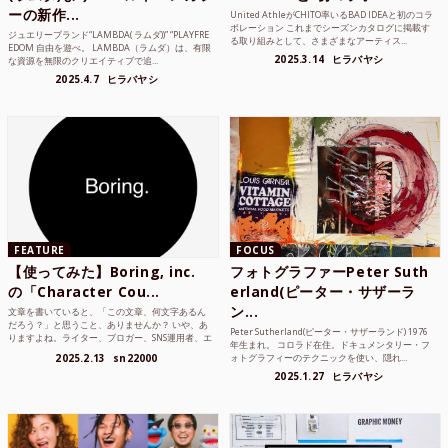
ーの新作...
United AthleがCHITO率いるBAD IDEAと初のコラ
ボレーション これまでシーズンカタログに掲載す
ジュエリーブランド“LAMBDA( ラムダ))” “PLAYFRE
る取り組みとして、さまざまなアーティス...
EDOM 自由を遊べ。 LAMBDA（ラムダ）は、有限
2025.3.14
ヒラバヤシ
な資源を無限のクリエイティブで追...
2025.4.7
ヒラバヤシ
FEATURE
FOCUS
【使ってみた】Boring, inc.
フォトグラファーPeter Suth
の「Character Cou...
erland(ピーター・サザーラ
ン...
文章を書いていると、「この文章、何文字あるん
だろう？」と思うこと、ありませんか？ いや、あ
Peter Sutherland(ピーター・サザーランド) 1976
りますよね。ライター、ブロガー、SNS運用者、エ
年生まれ。 コロラド在住。ドキュメンタリー・フ
ンジニア、学生...
2025.2.13
sn22000
ォトグラフィーのテクニックを使い、隠れ...
2025.1.27
ヒラバヤシ