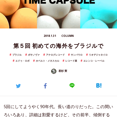
2018.1.31
COLUMN
第５回 初めての海外をブラジルで
ブラジル
ボサノヴァ
アナログレコード
サンパウロ
リオデジャネイロ
エドゥ・ロボ
ホベルト・メネスカル
レコード屋
エレンコ・レーベル
若杉 実
5回にしてようやく90年代。長い道のりだった。この間い
ろいろあり、詳細は割愛するけど、その前半、傾倒する