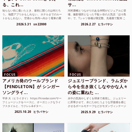
る、これ...
サ...
知らない街に着いたとき、最初に開くのは何だろ
河村康輔とつながりのある仲間がビジュアルに登
う。 地図アプリかもしれない。 ホテルまでのルー
場。撮影場所となった千駄ヶ谷の人気店「ほそ島
トかもしれない。 空港から市内へ向かう電車の乗
や」で、Tシャツ各種が限定数、先着順で配布 こ
り方かもしれな...
れまでUnited...
2026.5.31
sn22000
2026.2.27
ヒラバヤシ
FOCUS
FOCUS
アメリカ発のウールブランド
ジュエリーブランド、ラムダか
【PENDLETON】が シンガー
ら今を生き抜くしなやかな人々
ソングライ...
の姿に重ねた ...
平井 大（ヒライダイ） https://hiraidai.com/サー
水中の気泡やしずくを球体で表現し、ジュエリー
フミュージックをベースに、オーガニックなライ
に昇華させて、水にたゆたうような浮遊感を感じ
フスタイルと、ウクレレ&ギター...
させるボールモチーフなどがモダンヴィンテージ
のような雰囲気も感じ...
2025.10.20
ヒラバヤシ
2025.9.29
ヒラバヤシ