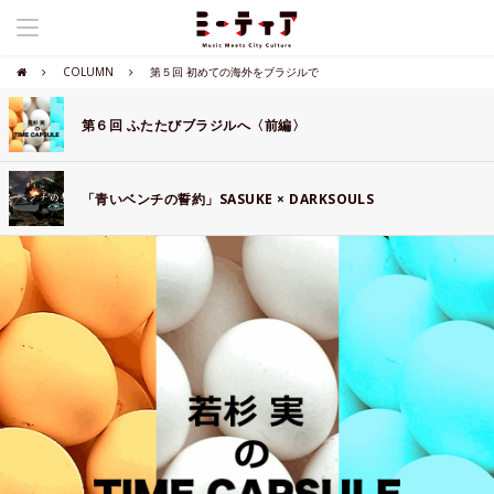
COLUMN
第５回 初めての海外をブラジルで
第６回 ふたたびブラジルへ〈前編〉
「青いベンチの誓約」SASUKE × DARKSOULS