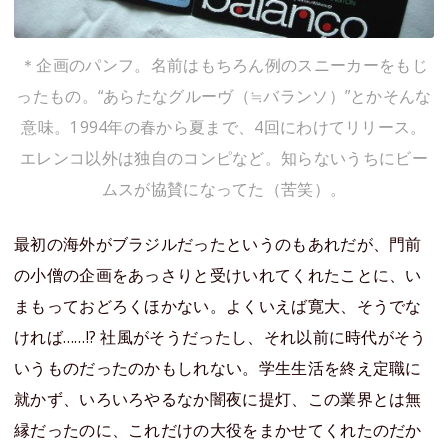
＊企画のパンフ。名前はもちろん例のスニーカーをもじ
ったもの。“あらたなグルーヴ（≒バランソ）”とかそんな
意味。1994年の春から夏まで、4回にわけてリリース。
エレンコ以外は独自のコンピなど。知らないうちにビー
ムスが協賛になってた（苦笑）。
最初の海外がブラジルだったというのもあれだが、門前
の小僧の企画をあっさりと受けいれてくれたことに、い
まもっておどろくほかない。よくいえば寛大、そうでな
ければ……!? 社風がそうだったし、それ以前に時代がそう
いうものだったのかもしれない。学生生活を終え定職に
就かず、いろいろやるなか闇夜に提灯、この業界とは無
縁だったのに、これだけの大役をまかせてくれたのだか