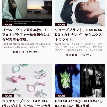
FOCUS
FOCUS
ゴールドウイン東京本社にて、
シューズブランド、CAMINAN
フォトグラファー柏倉陽介によ
DO（カミナンド）からエクス
る写真展＆体験...
トラライト...
「Endless Yosuke Kashiwakura Photo Exhibitio
■CAMINANDO（カミナンド） 日本のシューズブ
n and Creative Dialogues」 ■ネイチャーフ...
ランド。 [ファッションとしてのシューデザイン]
であることに最も重点を置き、シーズンごとに高
2025.8.18
ヒラバヤシ
品質な素...
2025.8.18
ヒラバヤシ
FOCUS
FOCUS
ジュエリーブランドLAMBDA
United AthleがCHITO率いる
(ラムダ)より ペールトーンカラ
BAD IDEAと 初コラボ...