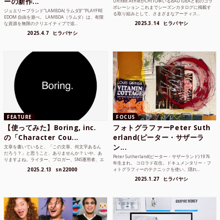
ーの新作...
United AthleがCHITO率いるBAD IDEAと初のコラ
ボレーション これまでシーズンカタログに掲載す
ジュエリーブランド“LAMBDA( ラムダ))” “PLAYFRE
る取り組みとして、さまざまなアーティス...
EDOM 自由を遊べ。 LAMBDA（ラムダ）は、有限
2025.3.14
ヒラバヤシ
な資源を無限のクリエイティブで追...
2025.4.7
ヒラバヤシ
FEATURE
FOCUS
【使ってみた】Boring, inc.
フォトグラファーPeter Suth
の「Character Cou...
erland(ピーター・サザーラ
ン...
文章を書いていると、「この文章、何文字あるん
だろう？」と思うこと、ありませんか？ いや、あ
Peter Sutherland(ピーター・サザーランド) 1976
りますよね。ライター、ブロガー、SNS運用者、エ
年生まれ。 コロラド在住。ドキュメンタリー・フ
ンジニア、学生...
2025.2.13
sn22000
ォトグラフィーのテクニックを使い、隠れ...
2025.1.27
ヒラバヤシ