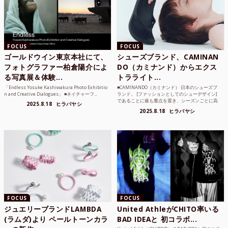
FOCUS
FOCUS
ゴールドウイン東京本社にて、
シューズブランド、CAMINAN
フォトグラファー柏倉陽介によ
DO（カミナンド）からエクス
る写真展＆体験...
トラライト...
「Endless Yosuke Kashiwakura Photo Exhibitio
■CAMINANDO（カミナンド） 日本のシューズブ
n and Creative Dialogues」 ■ネイチャーフ...
ランド。 [ファッションとしてのシューデザイン]
であることに最も重点を置き、シーズンごとに高
2025.8.18
ヒラバヤシ
品質な素...
2025.8.18
ヒラバヤシ
FOCUS
FOCUS
ジュエリーブランドLAMBDA
United AthleがCHITO率いる
(ラムダ)より ペールトーンカラ
BAD IDEAと 初コラボ...