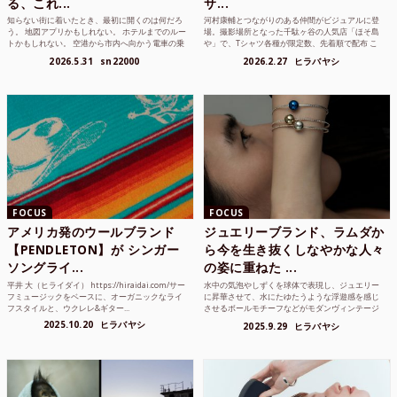
る、これ...
サ...
知らない街に着いたとき、最初に開くのは何だろ
河村康輔とつながりのある仲間がビジュアルに登
う。 地図アプリかもしれない。 ホテルまでのルー
場。撮影場所となった千駄ヶ谷の人気店「ほそ島
トかもしれない。 空港から市内へ向かう電車の乗
や」で、Tシャツ各種が限定数、先着順で配布 こ
り方かもしれな...
れまでUnited...
2026.5.31
sn22000
2026.2.27
ヒラバヤシ
FOCUS
FOCUS
アメリカ発のウールブランド
ジュエリーブランド、ラムダか
【PENDLETON】が シンガー
ら今を生き抜くしなやかな人々
ソングライ...
の姿に重ねた ...
平井 大（ヒライダイ） https://hiraidai.com/サー
水中の気泡やしずくを球体で表現し、ジュエリー
フミュージックをベースに、オーガニックなライ
に昇華させて、水にたゆたうような浮遊感を感じ
フスタイルと、ウクレレ&ギター...
させるボールモチーフなどがモダンヴィンテージ
のような雰囲気も感じ...
2025.10.20
ヒラバヤシ
2025.9.29
ヒラバヤシ