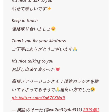
It’s nice to talk to you
話せて嬉しいです
Keep in touch
連絡取り合いましょ
Thank you for your kindness
ご丁寧にありがとうございます
It’s nice talking to you
お話し出来て良かった
高橋メアリージュンさん！僕達のラジオを聴
いて下さってるそうで
超良い方でした
pic.twitter.com/Xa67CKNdII
— 英語のそーた (@wn7m32g6uj31k)
2019年1