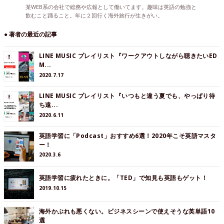
某WEB系の会社で総務や広報として働いてます。趣味は英語の勉強と
飲むこと踊ること。年に２回行く海外旅行が生きがい。
● 著者の最近の記事
LINE MUSIC プレイリスト『ワークアウトしながら聴きたいED
M...
2020.7.17
LINE MUSIC プレイリスト『いつもと違う夏でも、やっぱり待
ち遠...
2020.6.11
英語学習に「Podcast」おすすめ6選！2020年こそ英語マスタ
ー！
2020.3.6
英語学習に疲れたときに。「TED」で知見も英語もゲット！
2019.10.15
海外かぶれも悪くない。ビジネスシーンで使えそうな英単語10
選