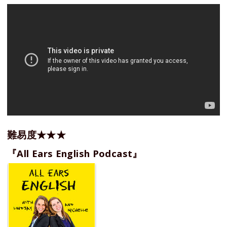
難易度★★★
『All Ears English Podcast』