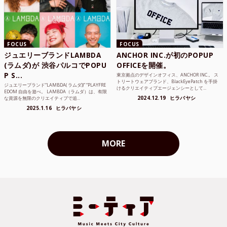
FOCUS
FOCUS
ジュエリーブランドLAMBDA
ANCHOR INC.が初のPOPUP
(ラムダ)が 渋谷パルコでPOPU
OFFICEを開催。
P S...
東京拠点のデザインオフィス、ANCHOR INC.。 ス
トリートウェアブランド、BlackEyePatch を手掛
ジュエリーブランド“LAMBDA( ラムダ))” “PLAYFRE
けるクリエイティブエージェンシーとして...
EDOM 自由を遊べ。 LAMBDA（ラムダ）は、有限
2024.12.19
ヒラバヤシ
な資源を無限のクリエイティブで追...
2025.1.16
ヒラバヤシ
MORE