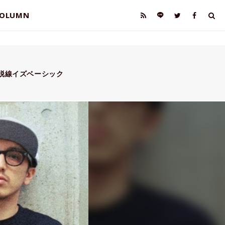
OLUMN
ト)脱線イズベーシック