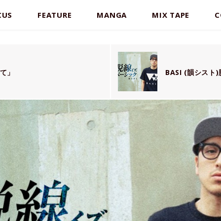
CUS
FEATURE
MANGA
MIX TAPE
C
えて」
BASI (韻シス