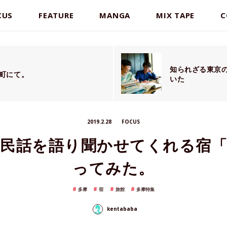
CUS
FEATURE
MANGA
MIX TAPE
C
知られざる東京
町にて。
いた
2019.2.28
FOCUS
、民話を語り聞かせてくれる宿「
ってみた。
多摩
宿
旅館
多摩特集
kentababa