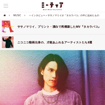
MUSIC
＜インタビュー＞ササノマリイが『タカラバコ』の中に込めたもの
ササノマリイ、プリント・漂白で再構築したMV『タカラバコ』
ニコニコ動画出身の、才能あふれるアーティストたち8選