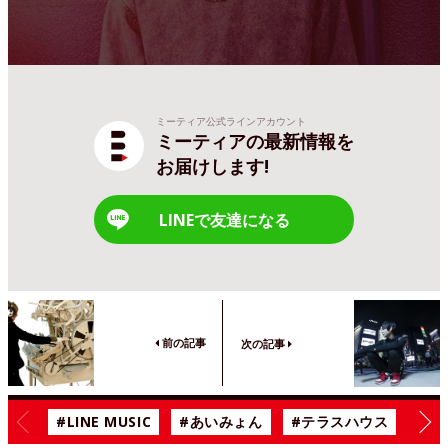
ミーティア公式ラインアカウント
ミーティアの最新情報を
お届けします!
LINEで友達になる
前の記事
次の記事
#LINE MUSIC
#あいみょん
#テラスハウス
#漫