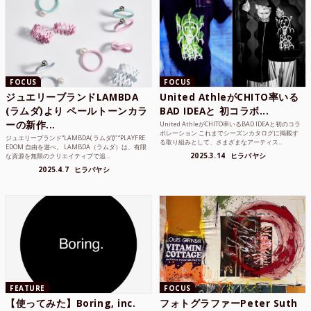
FOCUS
FOCUS
ジュエリーブランドLAMBDA
United AthleがCHITO率いる
(ラムダ)より ペールトーンカラ
BAD IDEAと 初コラボ...
ーの新作...
United AthleがCHITO率いるBAD IDEAと初のコラ
ボレーション これまでシーズンカタログに掲載す
ジュエリーブランド“LAMBDA( ラムダ))” “PLAYFRE
る取り組みとして、さまざまなアーティス...
EDOM 自由を遊べ。 LAMBDA（ラムダ）は、有限
2025.3.14
ヒラバヤシ
な資源を無限のクリエイティブで追...
2025.4.7
ヒラバヤシ
FEATURE
FOCUS
【使ってみた】Boring, inc.
フォトグラファーPeter Suth