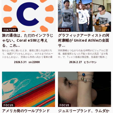
FEATURE
FOCUS
旅の通信は、ただのインフラじ
グラフィックアーティストの河
ゃない。Coral eSIMと考え
村康輔が United Athleの全面
る、これ...
サ...
知らない街に着いたとき、最初に開くのは何だろ
河村康輔とつながりのある仲間がビジュアルに登
う。 地図アプリかもしれない。 ホテルまでのルー
場。撮影場所となった千駄ヶ谷の人気店「ほそ島
トかもしれない。 空港から市内へ向かう電車の乗
や」で、Tシャツ各種が限定数、先着順で配布 こ
り方かもしれな...
れまでUnited...
2026.5.31
sn22000
2026.2.27
ヒラバヤシ
FOCUS
FOCUS
アメリカ発のウールブランド
ジュエリーブランド、ラムダか