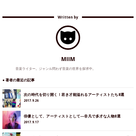
Written by
MIIM
音楽ライター。ジャンル問わず音楽の世界を探求中。
● 著者の最近の記事
次の時代を切り開く！若き才能溢れるアーティストたち8選
2017.9.26
俳優として、アーティストとして―非凡で多才な人物8選
2017.9.17