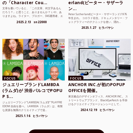
の「Character Cou...
erland(ピーター・サザーラ
ン...
文章を書いていると、「この文章、何文字あるん
だろう？」と思うこと、ありませんか？ いや、あ
Peter Sutherland(ピーター・サザーランド) 1976
りますよね。ライター、ブロガー、SNS運用者、エ
年生まれ。 コロラド在住。ドキュメンタリー・フ
ンジニア、学生...
2025.2.13
sn22000
ォトグラフィーのテクニックを使い、隠れ...
2025.1.27
ヒラバヤシ
FOCUS
FOCUS
ジュエリーブランドLAMBDA
ANCHOR INC.が初のPOPUP
(ラムダ)が 渋谷パルコでPOPU
OFFICEを開催。
P S...
東京拠点のデザインオフィス、ANCHOR INC.。 ス
トリートウェアブランド、BlackEyePatch を手掛
ジュエリーブランド“LAMBDA( ラムダ))” “PLAYFRE
けるクリエイティブエージェンシーとして...
EDOM 自由を遊べ。 LAMBDA（ラムダ）は、有限
2024.12.19
ヒラバヤシ
な資源を無限のクリエイティブで追...
2025.1.16
ヒラバヤシ