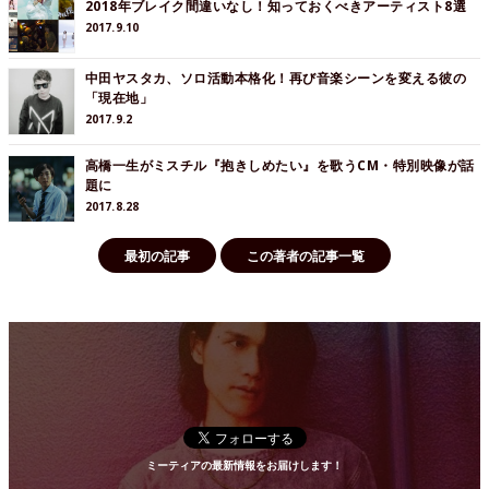
2018年ブレイク間違いなし！知っておくべきアーティスト8選
2017.9.10
中田ヤスタカ、ソロ活動本格化！再び音楽シーンを変える彼の
「現在地」
2017.9.2
高橋一生がミスチル『抱きしめたい』を歌うCM・特別映像が話
題に
2017.8.28
最初の記事
この著者の記事一覧
ミーティアの最新情報をお届けします！