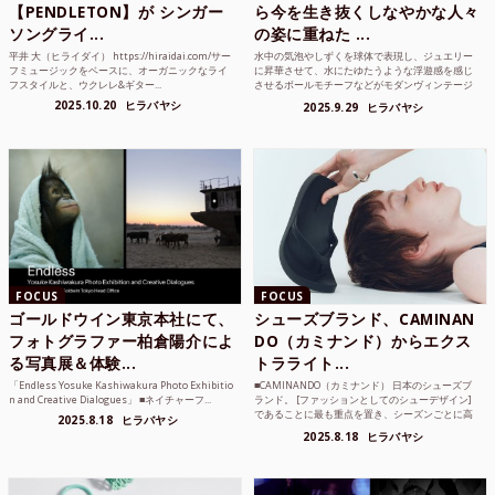
【PENDLETON】が シンガー
ら今を生き抜くしなやかな人々
ソングライ...
の姿に重ねた ...
平井 大（ヒライダイ） https://hiraidai.com/サー
水中の気泡やしずくを球体で表現し、ジュエリー
フミュージックをベースに、オーガニックなライ
に昇華させて、水にたゆたうような浮遊感を感じ
フスタイルと、ウクレレ&ギター...
させるボールモチーフなどがモダンヴィンテージ
のような雰囲気も感じ...
2025.10.20
ヒラバヤシ
2025.9.29
ヒラバヤシ
FOCUS
FOCUS
ゴールドウイン東京本社にて、
シューズブランド、CAMINAN
フォトグラファー柏倉陽介によ
DO（カミナンド）からエクス
る写真展＆体験...
トラライト...
「Endless Yosuke Kashiwakura Photo Exhibitio
■CAMINANDO（カミナンド） 日本のシューズブ
n and Creative Dialogues」 ■ネイチャーフ...
ランド。 [ファッションとしてのシューデザイン]
であることに最も重点を置き、シーズンごとに高
2025.8.18
ヒラバヤシ
品質な素...
2025.8.18
ヒラバヤシ