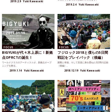
2019.2.9
Yuki Kawasaki
2019.2.4
Yuki Kawasaki
FOCUS
FOCUS
BIGYUKIが代々木上原に！新拠
フジロック2018と僕らの5日間
点OPRCTの誕生！
戦記をプレイバック（後編）
ワールドクラスのアーティストが、新拠点オープ
困難と幸福、そして音楽に身を委ねた5日間の記録
ニングを飾る。
（後編）。
2019.1.14
Yuki Kawasaki
2018.12.19
Yuki Kawasaki