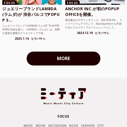
FOCUS
FOCUS
ジュエリーブランドLAMBDA
ANCHOR INC.が初のPOPUP
(ラムダ)が 渋谷パルコでPOPU
OFFICEを開催。
P S...
東京拠点のデザインオフィス、ANCHOR INC.。 ス
トリートウェアブランド、BlackEyePatch を手掛
ジュエリーブランド“LAMBDA( ラムダ))” “PLAYFRE
けるクリエイティブエージェンシーとして...
EDOM 自由を遊べ。 LAMBDA（ラムダ）は、有限
2024.12.19
ヒラバヤシ
な資源を無限のクリエイティブで追...
2025.1.16
ヒラバヤシ
MORE
FOCUS
MUSIC
MOVIE
ART/DESIGN
BOOK
FASHION
CITY