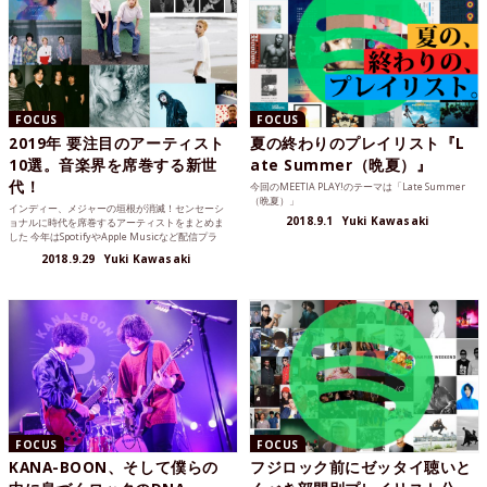
FOCUS
FOCUS
2019年 要注目のアーティスト
夏の終わりのプレイリスト『L
10選。音楽界を席巻する新世
ate Summer（晩夏）』
代！
今回のMEETIA PLAY!のテーマは「Late Summer
（晩夏）」
インディー、メジャーの垣根が消滅！センセーシ
2018.9.1
Yuki Kawasaki
ョナルに時代を席巻するアーティストをまとめま
した 今年はSpotifyやApple Musicなど配信プラ
ッ...
2018.9.29
Yuki Kawasaki
FOCUS
FOCUS
KANA-BOON、そして僕らの
フジロック前にゼッタイ聴いと