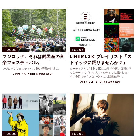
そんな楽しいライブとなった当日の様子をレポー
トします。
FOCUS
FOCUS
フジロック、それは純国産の音
LINE MUSIC プレイリスト『ス
楽フェスティバル。
トイックに踊りませんか？』
フジロックフェスティバル'19の予習のお供に。
ミーティアとLINE MUSICのコラボ企画。毎週いろ
んなテーマでプレイリストを作ってお届けしま
2019.7.5
Yuki Kawasaki
す！今回はテクノとハウスの大盤振る舞い。
2019.7.4
Yuki Kawasaki
FOCUS
FOCUS