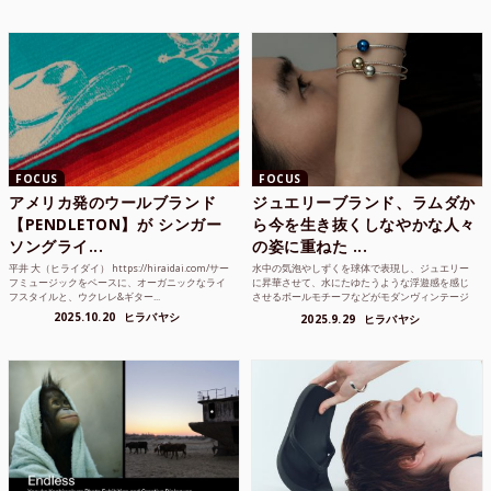
FOCUS
FOCUS
アメリカ発のウールブランド
ジュエリーブランド、ラムダか
【PENDLETON】が シンガー
ら今を生き抜くしなやかな人々
ソングライ...
の姿に重ねた ...
平井 大（ヒライダイ） https://hiraidai.com/サー
水中の気泡やしずくを球体で表現し、ジュエリー
フミュージックをベースに、オーガニックなライ
に昇華させて、水にたゆたうような浮遊感を感じ
フスタイルと、ウクレレ&ギター...
させるボールモチーフなどがモダンヴィンテージ
のような雰囲気も感じ...
2025.10.20
ヒラバヤシ
2025.9.29
ヒラバヤシ