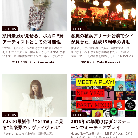
FOCUS
FOCUS
須田景凪が見せる、ボカロP発
念願の横浜アリーナ公演でシド
アーティストとしての可能性
が見せた、結成15周年の境地
“ボカロっぽい”という表現はまだ通用するのか？
横浜アリーナに舞い戻った4人 1年間にわたって
あくまでフック（取っ掛かり）としてはYESだと思
様々なイベントや企画が実施されたシドの結成15
います。ゼロ年代後半にインターネットから生ま
周年イヤー。その最後を締めくくる「SID 15th An
れたプロデュ...
ni...
2019.4.19
Yuki Kawasaki
2019.4.5
Yuki Kawasaki
FOCUS
FOCUS
YUKIの最新作『forme』に見
2019年の幕開けはダンスチュ
る“音楽界のリヴァイヴァル”
ーンでミーティアプレイ
『forme』によって上がる、新時代の幕。
Happy New Year!!（遅）。MEETIA PLAY!、2019
年もどうぞよろしくお願いいたします。