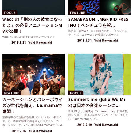
FOCUS
FEATURE
wacciの「別の人の彼女になっ
SANABAGUN. ,MGF,KID FRES
たよ」の必見アニメーションM
INO！ベンチュラを祝...
Vが公開！
渋谷の「WWW X」にて開催された、「♯ベンチュ
ラ＿イズ＿ユアーズ」の模様をレポート！
wacci × ごめんの珠玉のコラボレーション！
2019.7.31
Yuki Kawasaki
2019.8.21
Yuki Kawasaki
FEATURE
FOCUS
カーネーションとバレーボウイ
Summertime (Julia Wu Mi
ズが世代を超え、La.mamaで
x)は日本の音楽シーンに...
邂逅！
RIRI, KEIJU, 小袋成彬 『Summertime』 日本の気
鋭シンガー、RIRIが今年の5月22日にリリースした
京都を中心に活動する新鋭バンド「バレーボウイ
EP『Summertime』の...
ズ」と、昨年で結成35年を迎えたベテラン「カー
2019.7.10
Yuki Kawasaki
ネーション」が、7月7日に渋谷La.mamaで「LIVE
BEATER!! 1st match」を開催。親子ほど年の差が
2019.7.26
Yuki Kawasaki
離れていても、音楽を共通言語に世代を超える。