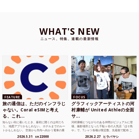
WHAT'S NEW
ニュース、特集、連載の最新情報
FEATURE
FOCUS
旅の通信は、ただのインフラじ
グラフィックアーティストの河
ゃない。Coral eSIMと考え
村康輔が United Athleの全面
る、これ...
サ...
知らない街に着いたとき、最初に開くのは何だろ
河村康輔とつながりのある仲間がビジュアルに登
う。 地図アプリかもしれない。 ホテルまでのルー
場。撮影場所となった千駄ヶ谷の人気店「ほそ島
トかもしれない。 空港から市内へ向かう電車の乗
や」で、Tシャツ各種が限定数、先着順で配布 こ
り方かもしれな...
れまでUnited...
2026.5.31
sn22000
2026.2.27
ヒラバヤシ