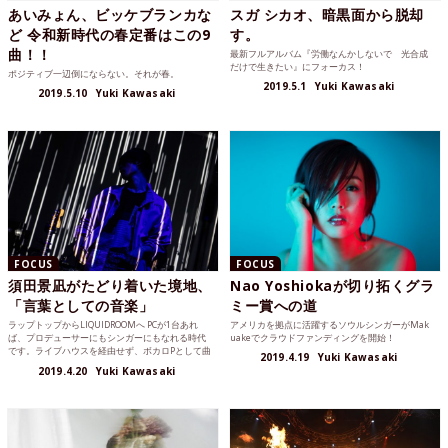
あいみょん、ビッケブランカな
スガ シカオ、暗黒面から脱却
ど 令和新時代の春定番はこの9
す。
曲！！
最新フルアルバム『労働なんかしないで 光合成
だけで生きたい』にフォーカス！
ポジティブ一辺倒にならない。それが春。
2019.5.1
Yuki Kawasaki
2019.5.10
Yuki Kawasaki
FOCUS
FOCUS
須田景凪がたどり着いた境地、
Nao Yoshiokaが切り拓くグラ
「言葉としての音楽」
ミー賞への道
ラップトップからLIQUIDROOMへ PCが1台あれ
アメリカを拠点に活躍するソウルシンガーがMak
ば、プロデューサーにもシンガーにもなれる時代
uakeでクラウドファンディングを開始！
です。ライブハウスを経由せず、ボカロPとして曲
2019.4.19
Yuki Kawasaki
を作りま...
2019.4.20
Yuki Kawasaki