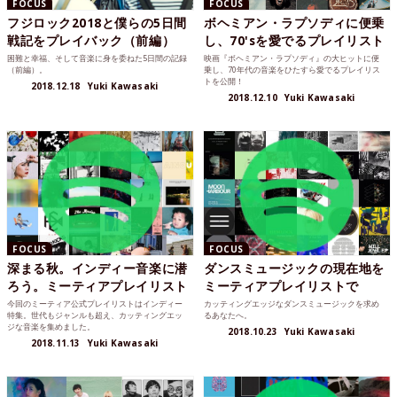
FOCUS
FOCUS
フジロック2018と僕らの5日間
ボヘミアン・ラプソディに便乗
戦記をプレイバック（前編）
し、70'sを愛でるプレイリスト
困難と幸福、そして音楽に身を委ねた5日間の記録
映画『ボヘミアン・ラプソディ』の大ヒットに便
（前編）。
乗し、70年代の音楽をひたすら愛でるプレイリス
トを公開！
2018.12.18
Yuki Kawasaki
2018.12.10
Yuki Kawasaki
FOCUS
FOCUS
深まる秋。インディー音楽に潜
ダンスミュージックの現在地を
ろう。ミーティアプレイリスト
ミーティアプレイリストで
今回のミーティア公式プレイリストはインディー
カッティングエッジなダンスミュージックを求め
特集。世代もジャンルも超え、カッティングエッ
るあなたへ。
ジな音楽を集めました。
2018.10.23
Yuki Kawasaki
2018.11.13
Yuki Kawasaki