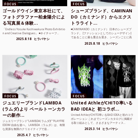
FOCUS
FOCUS
ゴールドウイン東京本社にて、
シューズブランド、CAMINAN
フォトグラファー柏倉陽介によ
DO（カミナンド）からエクス
る写真展＆体験...
トラライト...
「Endless Yosuke Kashiwakura Photo Exhibitio
■CAMINANDO（カミナンド） 日本のシューズブ
n and Creative Dialogues」 ■ネイチャーフ...
ランド。 [ファッションとしてのシューデザイン]
であることに最も重点を置き、シーズンごとに高
2025.8.18
ヒラバヤシ
品質な素...
2025.8.18
ヒラバヤシ
FOCUS
FOCUS
ジュエリーブランドLAMBDA
United AthleがCHITO率いる
(ラムダ)より ペールトーンカラ
BAD IDEAと 初コラボ...
ーの新作...
United AthleがCHITO率いるBAD IDEAと初のコラ
ボレーション これまでシーズンカタログに掲載す
ジュエリーブランド“LAMBDA( ラムダ))” “PLAYFRE
る取り組みとして、さまざまなアーティス...
EDOM 自由を遊べ。 LAMBDA（ラムダ）は、有限
2025.3.14
ヒラバヤシ
な資源を無限のクリエイティブで追...
2025.4.7
ヒラバヤシ