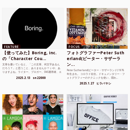
FEATURE
FOCUS
【使ってみた】Boring, inc.
フォトグラファーPeter Suth
の「Character Cou...
erland(ピーター・サザーラ
ン...
文章を書いていると、「この文章、何文字あるん
だろう？」と思うこと、ありませんか？ いや、あ
Peter Sutherland(ピーター・サザーランド) 1976
りますよね。ライター、ブロガー、SNS運用者、エ
年生まれ。 コロラド在住。ドキュメンタリー・フ
ンジニア、学生...
2025.2.13
sn22000
ォトグラフィーのテクニックを使い、隠れ...
2025.1.27
ヒラバヤシ