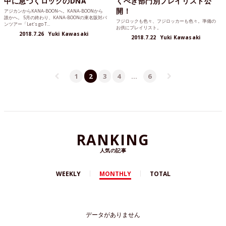
中に息づくロックのDNA
くべき部門別プレイリスト公
開！
アジカンからKANA-BOONへ。KANA-BOONから
誰かへ。 5月の終わり、KANA-BOONの東名阪対バ
フジロックも色々、フジロッカーも色々。準備の
ンツアー「Let’s go T...
お供にプレイリスト。
2018.7.26
Yuki Kawasaki
2018.7.22
Yuki Kawasaki
1
2
3
4
…
6
RANKING
人気の記事
WEEKLY
MONTHLY
TOTAL
データがありません