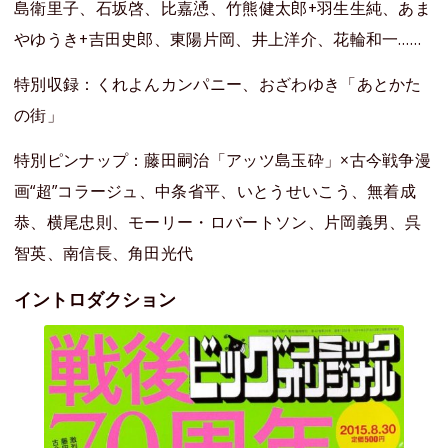
島衛里子、石坂啓、比嘉慂、竹熊健太郎+羽生生純、あま
やゆうき+吉田史郎、東陽片岡、井上洋介、花輪和一……
特別収録：くれよんカンパニー、おざわゆき「あとかた
の街」
特別ピンナップ：藤田嗣治「アッツ島玉砕」×古今戦争漫
画“超”コラージュ、中条省平、いとうせいこう、無着成
恭、横尾忠則、モーリー・ロバートソン、片岡義男、呉
智英、南信長、角田光代
イントロダクション