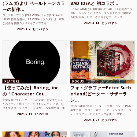
(ラムダ)より ペールトーンカラ
BAD IDEAと 初コラボ...
ーの新作...
United AthleがCHITO率いるBAD IDEAと初のコラ
ボレーション これまでシーズンカタログに掲載す
ジュエリーブランド“LAMBDA( ラムダ))” “PLAYFRE
る取り組みとして、さまざまなアーティス...
EDOM 自由を遊べ。 LAMBDA（ラムダ）は、有限
2025.3.14
ヒラバヤシ
な資源を無限のクリエイティブで追...
2025.4.7
ヒラバヤシ
FEATURE
FOCUS
【使ってみた】Boring, inc.
フォトグラファーPeter Suth
の「Character Cou...
erland(ピーター・サザーラ
ン...
文章を書いていると、「この文章、何文字あるん
だろう？」と思うこと、ありませんか？ いや、あ
Peter Sutherland(ピーター・サザーランド) 1976
りますよね。ライター、ブロガー、SNS運用者、エ
年生まれ。 コロラド在住。ドキュメンタリー・フ
ンジニア、学生...
2025.2.13
sn22000
ォトグラフィーのテクニックを使い、隠れ...
2025.1.27
ヒラバヤシ