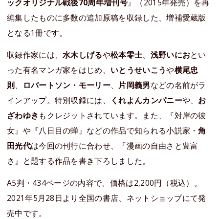
ックオリジナル戦後70周年増刊号
』（2015年発売）を再
編集したものに多数の追加原稿を収録した、増補愛蔵版
となる1冊です。
収録作家には、
水木しげる
や
松本零士
、
浅野いにお
とい
った有名マンガ家をはじめ、
いとうせいこう
や
横尾忠
則
、
ロバートソン・モーリー
、
片岡義男
などの名前がラ
インアップ。特別収録には、
くれよんカンパニー
や、
お
ざわゆき
もクレジットされています。また、『対岸の彼
女』や『八日目の蝉』などの作品で知られる小説家・
角
田光代
は今回の刊行に合わせ、『漫画の自由さと豊富
さ』と題する作品を書き下ろしました。
A5判・434ページの内容で、価格は2,200円（税込）。
2021年5月28日より全国の書店、ネットショップにて発
売中です。