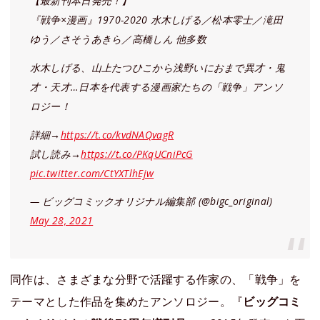
【最新刊本日発売！】
『戦争×漫画』1970-2020 水木しげる／松本零士／滝田
ゆう／さそうあきら／高橋しん 他多数
水木しげる、山上たつひこから浅野いにおまで異才・鬼
才・天才…日本を代表する漫画家たちの「戦争」アンソ
ロジー！
詳細→
https://t.co/kvdNAQvagR
試し読み→
https://t.co/PKqUCniPcG
pic.twitter.com/CtYXTlhEjw
— ビッグコミックオリジナル編集部 (@bigc_original)
May 28, 2021
同作は、さまざまな分野で活躍する作家の、「戦争」を
テーマとした作品を集めたアンソロジー。『
ビッグコミ