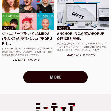
FOCUS
FOCUS
ジュエリーブランドLAMBDA
ANCHOR INC.が初のPOPUP
(ラムダ)が 渋谷パルコでPOPU
OFFICEを開催。
P S...
東京拠点のデザインオフィス、ANCHOR INC.。 ス
トリートウェアブランド、BlackEyePatch を手掛
ジュエリーブランド“LAMBDA( ラムダ))” “PLAYFRE
けるクリエイティブエージェンシーとして...
EDOM 自由を遊べ。 LAMBDA（ラムダ）は、有限
2024.12.19
ヒラバヤシ
な資源を無限のクリエイティブで追...
2025.1.16
ヒラバヤシ
MORE