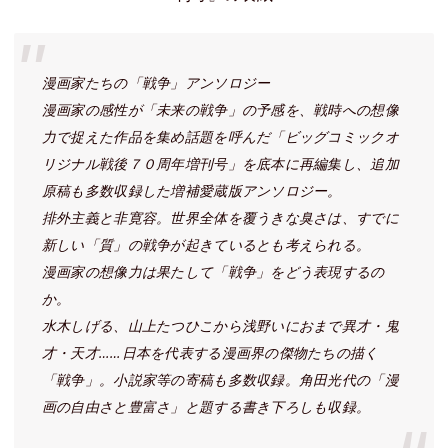
漫画家たちの「戦争」アンソロジー
漫画家の感性が「未来の戦争」の予感を、戦時への想像
力で捉えた作品を集め話題を呼んだ「ビッグコミックオ
リジナル戦後７０周年増刊号」を底本に再編集し、追加
原稿も多数収録した増補愛蔵版アンソロジー。
排外主義と非寛容。世界全体を覆うきな臭さは、すでに
新しい「質」の戦争が起きているとも考えられる。
漫画家の想像力は果たして「戦争」をどう表現するの
か。
水木しげる、山上たつひこから浅野いにおまで異才・鬼
才・天才……日本を代表する漫画界の傑物たちの描く
「戦争」。小説家等の寄稿も多数収録。角田光代の「漫
画の自由さと豊富さ」と題する書き下ろしも収録。