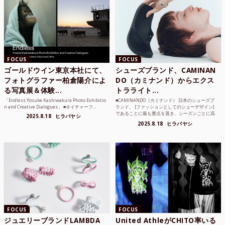
FOCUS
FOCUS
ゴールドウイン東京本社にて、
シューズブランド、CAMINAN
フォトグラファー柏倉陽介によ
DO（カミナンド）からエクス
る写真展＆体験...
トラライト...
「Endless Yosuke Kashiwakura Photo Exhibitio
■CAMINANDO（カミナンド） 日本のシューズブ
n and Creative Dialogues」 ■ネイチャーフ...
ランド。 [ファッションとしてのシューデザイン]
であることに最も重点を置き、シーズンごとに高
2025.8.18
ヒラバヤシ
品質な素...
2025.8.18
ヒラバヤシ
FOCUS
FOCUS
ジュエリーブランドLAMBDA
United AthleがCHITO率いる