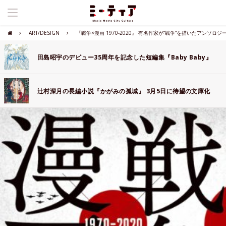
ART/DESIGN
『戦争×漫画 1970-2020』 有名作家が“戦争”を描いたアンソロジ
田島昭宇のデビュー35周年を記念した短編集『Baby Baby』
辻村深月の長編小説『かがみの孤城』 3月5日に待望の文庫化