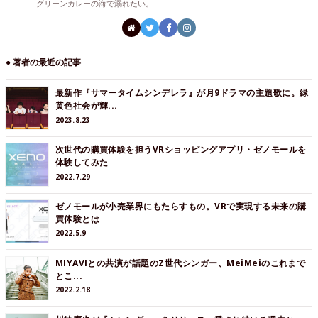
グリーンカレーの海で溺れたい。
● 著者の最近の記事
最新作『サマータイムシンデレラ』が月9ドラマの主題歌に。緑
黄色社会が輝...
2023.8.23
次世代の購買体験を担うVRショッピングアプリ・ゼノモールを
体験してみた
2022.7.29
ゼノモールが小売業界にもたらすもの。VRで実現する未来の購
買体験とは
2022.5.9
MIYAVIとの共演が話題のZ世代シンガー、MeiMeiのこれまで
とこ...
2022.2.18