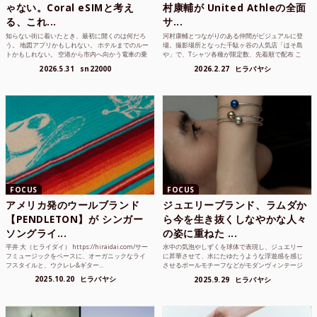
ゃない。Coral eSIMと考え
村康輔が United Athleの全面
る、これ...
サ...
知らない街に着いたとき、最初に開くのは何だろ
河村康輔とつながりのある仲間がビジュアルに登
う。 地図アプリかもしれない。 ホテルまでのルー
場。撮影場所となった千駄ヶ谷の人気店「ほそ島
トかもしれない。 空港から市内へ向かう電車の乗
や」で、Tシャツ各種が限定数、先着順で配布 こ
り方かもしれな...
れまでUnited...
2026.5.31
sn22000
2026.2.27
ヒラバヤシ
FOCUS
FOCUS
アメリカ発のウールブランド
ジュエリーブランド、ラムダか
【PENDLETON】が シンガー
ら今を生き抜くしなやかな人々
ソングライ...
の姿に重ねた ...
平井 大（ヒライダイ） https://hiraidai.com/サー
水中の気泡やしずくを球体で表現し、ジュエリー
フミュージックをベースに、オーガニックなライ
に昇華させて、水にたゆたうような浮遊感を感じ
フスタイルと、ウクレレ&ギター...
させるボールモチーフなどがモダンヴィンテージ
のような雰囲気も感じ...
2025.10.20
ヒラバヤシ
2025.9.29
ヒラバヤシ