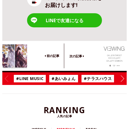
お届けします!
LINEで友達になる
前の記事
次の記事
#LINE MUSIC
#あいみょん
#テラスハウス
#漫
RANKING
人気の記事