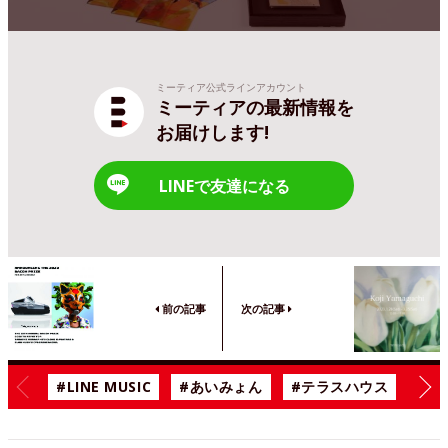
ミーティア公式ラインアカウント
ミーティアの最新情報を
お届けします!
LINEで友達になる
前の記事
次の記事
#LINE MUSIC
#あいみょん
#テラスハウス
#漫