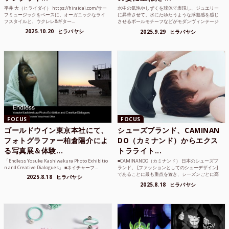
平井 大（ヒライダイ） https://hiraidai.com/サー
水中の気泡やしずくを球体で表現し、ジュエリー
フミュージックをベースに、オーガニックなライ
に昇華させて、水にたゆたうような浮遊感を感じ
フスタイルと、ウクレレ&ギター...
させるボールモチーフなどがモダンヴィンテージ
のような雰囲気も感じ...
2025.10.20
ヒラバヤシ
2025.9.29
ヒラバヤシ
FOCUS
FOCUS
ゴールドウイン東京本社にて、
シューズブランド、CAMINAN
フォトグラファー柏倉陽介によ
DO（カミナンド）からエクス
る写真展＆体験...
トラライト...
「Endless Yosuke Kashiwakura Photo Exhibitio
■CAMINANDO（カミナンド） 日本のシューズブ
n and Creative Dialogues」 ■ネイチャーフ...
ランド。 [ファッションとしてのシューデザイン]
であることに最も重点を置き、シーズンごとに高
2025.8.18
ヒラバヤシ
品質な素...
2025.8.18
ヒラバヤシ