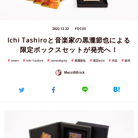
2022.12.22
FOCUS
Ichi Tashiroと音楽家の黒瀧節也による
限定ボックスセットが発売へ！
news
Ichi Tashiro
serendipity
黒瀧節也
限定BOX
作品
販売
MazzilliErick