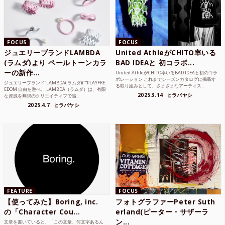
FOCUS
FOCUS
ジュエリーブランドLAMBDA
United AthleがCHITO率いる
(ラムダ)より ペールトーンカラ
BAD IDEAと 初コラボ...
ーの新作...
United AthleがCHITO率いるBAD IDEAと初のコラ
ボレーション これまでシーズンカタログに掲載す
ジュエリーブランド“LAMBDA( ラムダ))” “PLAYFRE
る取り組みとして、さまざまなアーティス...
EDOM 自由を遊べ。 LAMBDA（ラムダ）は、有限
2025.3.14
ヒラバヤシ
な資源を無限のクリエイティブで追...
2025.4.7
ヒラバヤシ
FEATURE
FOCUS
【使ってみた】Boring, inc.
フォトグラファーPeter Suth
の「Character Cou...
erland(ピーター・サザーラ
ン...
文章を書いていると、「この文章、何文字あるん