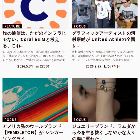
FEATURE
FOCUS
旅の通信は、ただのインフラじ
グラフィックアーティストの河
ゃない。Coral eSIMと考え
村康輔が United Athleの全面
る、これ...
サ...
知らない街に着いたとき、最初に開くのは何だろ
河村康輔とつながりのある仲間がビジュアルに登
う。 地図アプリかもしれない。 ホテルまでのルー
場。撮影場所となった千駄ヶ谷の人気店「ほそ島
トかもしれない。 空港から市内へ向かう電車の乗
や」で、Tシャツ各種が限定数、先着順で配布 こ
り方かもしれな...
れまでUnited...
2026.5.31
sn22000
2026.2.27
ヒラバヤシ
FOCUS
FOCUS
アメリカ発のウールブランド
ジュエリーブランド、ラムダか
【PENDLETON】が シンガー
ら今を生き抜くしなやかな人々
ソングライ...
の姿に重ねた ...