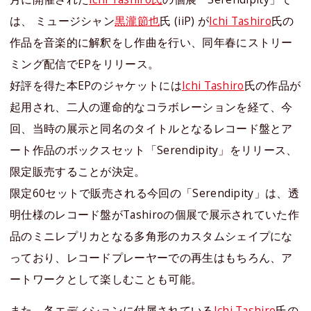
は、 ミュージシャン
黒瀧節也
氏 (iiP) が
Ichi Tashiro
氏の
作品を音楽的に解釈をし作曲を行い、同年春にストリー
ミング配信でEPをリリース。
好評を得た本EPのジャケットには
Ichi Tashiro
氏の作品が
起用され、二人の運命的なコラボレーションを経て、今
回、当時の展示と同名のタイトルとなるレコード盤とア
ート作品のボックスセット「Serendipity」をリリース、
限定販売することが決定。
限定60セットで販売される今回の「Serendipity」は、透
明仕様のレコード盤がTashiroの個展で展示されていた作
品のミニレプリカとなる多角形のカスタムシェイプにな
っており、レコードプレーヤーでの再生はもちろん、ア
ートワークとして楽しむことも可能。
また、各エディションに付属されている
Ichi Tashiro
氏の