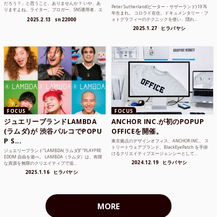
だろう？」と思うこと、ありませんか？ いや、あ
Peter Sutherland(ピーター・サザーランド) 1976
りますよね。ライター、ブロガー、SNS運用者、エ
年生まれ。 コロラド在住。ドキュメンタリー・フ
ンジニア、学生...
2025.2.13
sn22000
ォトグラフィーのテクニックを使い、隠れ...
2025.1.27
ヒラバヤシ
FOCUS
FOCUS
ジュエリーブランドLAMBDA
ANCHOR INC.が初のPOPUP
(ラムダ)が 渋谷パルコでPOPU
OFFICEを開催。
P S...
東京拠点のデザインオフィス、ANCHOR INC.。 ス
トリートウェアブランド、BlackEyePatch を手掛
ジュエリーブランド“LAMBDA( ラムダ))” “PLAYFRE
けるクリエイティブエージェンシーとして...
EDOM 自由を遊べ。 LAMBDA（ラムダ）は、有限
2024.12.19
ヒラバヤシ
な資源を無限のクリエイティブで追...
2025.1.16
ヒラバヤシ
MORE