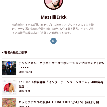
MazzilliErick
株式会社イトナム所属/KIT PR プレス担当 ハイブリッドとして生を授
け、ラテン系の名残を色濃く残しながらも心は日本男児。ギャップ萌
えとは勝手に僕の為の「言葉」と解釈しています。
● 著者の最近の記事
チャンピオン、クリエイターコラボレーションプロジェクトにS
neaker...
2024.10.18
Columbia独自開発「インターチェンジ・システム」 40周年を
記念...
2024.9.26
ロッカクアヤコの個展ALL RIGHT BITEが4月5日(金)より開...
2024.4.4