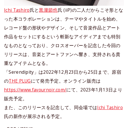
Ichi Tashiro
氏と
黒瀧節也
氏 (iiP)の二人だからこそ形とな
った本コラボレーションは、テーマやタイトルを始め、
レコード盤の形状やデザイン、そして音楽作品とアート
作品をセットにするという斬新なアイディアまでも特別
なものとなっており、クロスオーバーを記念した今回の
リリースは、音楽とアートファンへ響き、支持される貴
重なアイテムとなる。
「Serendipity」は2022年12月23日から25日まで、原宿
の
THE PLUG
にて発売予定。オンライン販売は
https://www.favournoir.com/
にて、2023年1月13日より
販売予定。
また、このリリースを記念して、同会場では
Ichi Tashiro
氏の新作が展示される予定。