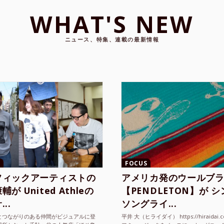
WHAT'S NEW
ニュース、特集、連載の最新情報
FOCUS
フィックアーティストの
アメリカ発のウールブ
が United Athleの
【PENDLETON】が 
..
ソングライ...
とつながりのある仲間がビジュアルに登
平井 大（ヒライダイ） https://hiraidai.