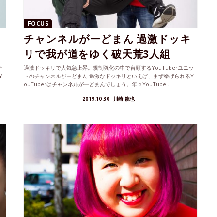
FOCUS
チャンネルがーどまん 過激ドッキ
リで我が道をゆく破天荒3人組
チ
過激ドッキリで人気急上昇。規制強化の中で台頭するYouTuberユニッ
Y
トのチャンネルがーどまん 過激なドッキリといえば、まず挙げられるY
ouTuberはチャンネルがーどまんでしょう。年々YouTube...
2019.10.30
川崎 龍也