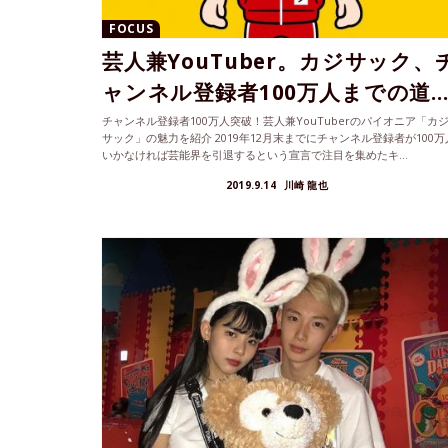
FOCUS
芸人兼YouTuber。カジサック、
ャンネル登録者100万人までの道..
チャンネル登録者100万人突破！芸人兼YouTuberのパイオニア「カ
サック」の魅力を紹介 2019年12月末までにチャンネル登録者が100万
いかなければ芸能界を引退するという宣言で注目を集めたキ...
2019.9.14
川崎 龍也