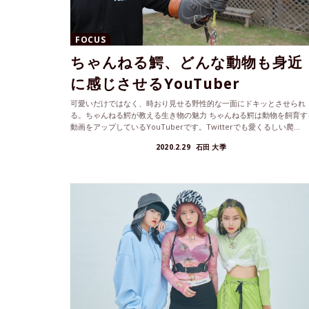
FOCUS
ちゃんねる鰐、どんな動物も身近
に感じさせるYouTuber
可愛いだけではなく、時おり見せる野性的な一面にドキッとさせられ
る。ちゃんねる鰐が教える生き物の魅力 ちゃんねる鰐は動物を飼育す
動画をアップしているYouTuberです。Twitterでも愛くるしい爬...
2020.2.29
石田 大季