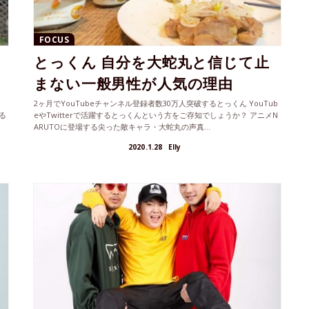
FOCUS
とっくん 自分を大蛇丸と信じて止
まない一般男性が人気の理由
2ヶ月でYouTubeチャンネル登録者数30万人突破するとっくん YouTub
る
eやTwitterで活躍するとっくんという方をご存知でしょうか？ アニメN
ARUTOに登場する尖った敵キャラ・大蛇丸の声真...
2020.1.28
Elly