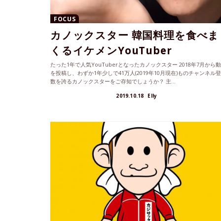
FOCUS
カノックスター 韓国料理を食べま
くるイケメンYouTuber
たった1年で人気YouTuberとなったカノックスター 2018年7月から
を投稿し、わずか1年少しで41万人(2019年10月現在)ものチャンネル
数を誇るカノックスターをご存知でしょうか？ 主...
2019.10.18
Elly