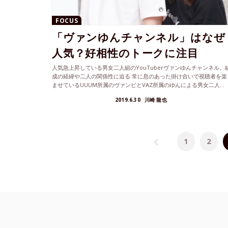
FOCUS
「ヴァンゆんチャンネル」はなぜ
人気？好相性のトークに注目
人気急上昇している男女二人組のYouTuberヴァンゆんチャンネル。
成の経緯や二人の関係性に迫る 常に息のあった掛け合いで視聴者を楽
ませているUUUM所属のヴァンビとVAZ所属のゆんによる男女二人...
2019.6.30
川崎 龍也
1
2