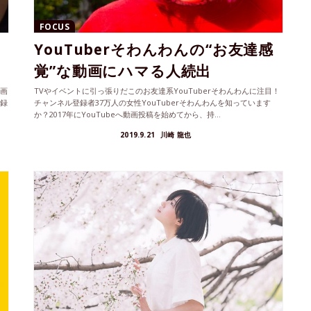
FOCUS
YouTuberそわんわんの“お友達感
覚”な動画にハマる人続出
動画
TVやイベントに引っ張りだこのお友達系YouTuberそわんわんに注目！
登録
チャンネル登録者37万人の女性YouTuberそわんわんを知っています
か？2017年にYouTubeへ動画投稿を始めてから、持...
2019.9.21
川崎 龍也