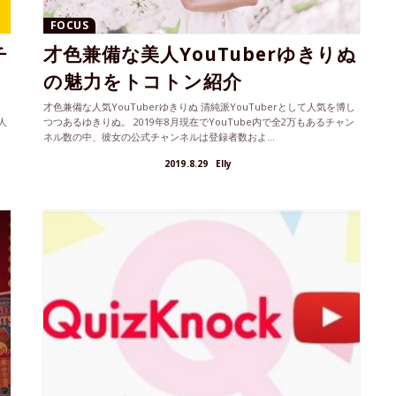
FOCUS
チ
才色兼備な美人YouTuberゆきりぬ
.
の魅力をトコトン紹介
ジ
才色兼備な人気YouTuberゆきりぬ 清純派YouTuberとして人気を博し
人
つつあるゆきりぬ。 2019年8月現在でYouTube内で全2万もあるチャン
ネル数の中、彼女の公式チャンネルは登録者数およ...
2019.8.29
Elly