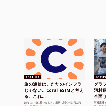
FEATURE
FOCUS
旅の通信は、ただのインフラ
グラ
じゃない。Coral eSIMと考え
河村康輔
る、これ...
全面サ.
知らない街に着いたとき、最初に開くのは何だろ
河村康輔