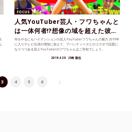
FOCUS
人気YouTuber芸人・フワちゃんと
は一体何者!?想像の域を超えた彼...
結
何をやるにもハイテンションの芸人YouTuberフワちゃんの魅力 2019年
し
に入りテレビ出演の増加に加えて、アバンティーズとのコラボで話題に
なりつつある芸人YouTuberのフワちゃんはご存知でしょう...
2019.4.30
川崎 龍也
3
4
5
6