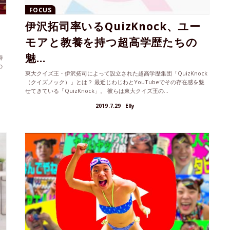
FOCUS
伊沢拓司率いるQuizKnock、ユー
モアと教養を持つ超高学歴たちの
魅...
待
の
東大クイズ王・伊沢拓司によって設立された超高学歴集団「QuizKnock
（クイズノック）」とは？ 最近じわじわとYouTubeでその存在感を魅
せてきている「QuizKnock」。 彼らは東大クイズ王の...
2019.7.29
Elly