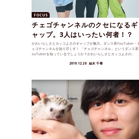
FOCUS
チェゴチャンネルのクセになるギ
ャップ。3人はいったい何者！？
かわいらしさとカッコよさのギャップが魅力。ダンス系YouTuber・
ェゴチャンネルを知り尽くす！ 「チェゴチャンネル」というダンス系
ouTuberを知っているでしょうか？かわいらしさとカッコよさの...
2019.12.20
結木 千尋