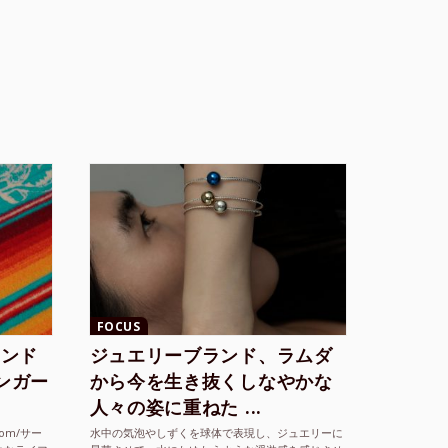
FOCUS
ランド
ジュエリーブランド、ラムダ
シンガー
から今を生き抜くしなやかな
人々の姿に重ねた ...
com/サー
水中の気泡やしずくを球体で表現し、ジュエリーに