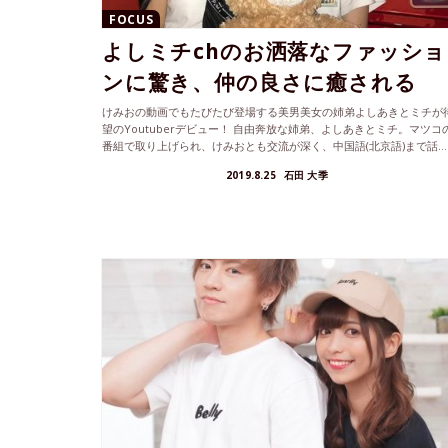
FOCUS
よしミチchのお洒落なファッショ
ンに驚き、仲の良さに癒される
けみおの動画でもたびたび登場する美男美女の姉弟よしあきとミチが
望のYoutuberデビュー！ 自由奔放な姉弟、よしあきとミチ。マツコ
番組で取り上げられ、けみおとも交流が深く、中国語(北京語)まで話...
2019.8.25
石田 大季