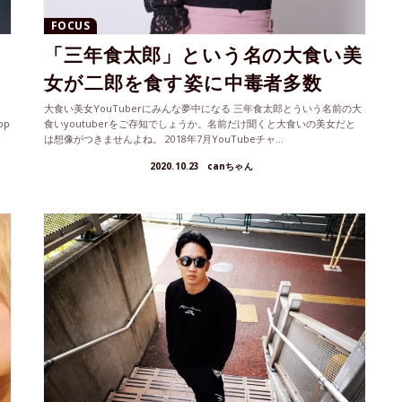
FOCUS
「三年食太郎」という名の大食い美
女が二郎を食す姿に中毒者多数
ン
大食い美女YouTuberにみんな夢中になる 三年食太郎とういう名前の大
op
食いyoutuberをご存知でしょうか。名前だけ聞くと大食いの美女だと
は想像がつきませんよね。 2018年7月YouTubeチャ...
2020.10.23
canちゃん