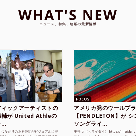
WHAT'S NEW
ニュース、特集、連載の最新情報
FOCUS
フィックアーティストの
アメリカ発のウールブ
が United Athleの
【PENDLETON】が 
..
ソングライ...
とつながりのある仲間がビジュアルに登
平井 大（ヒライダイ） https://hiraidai.