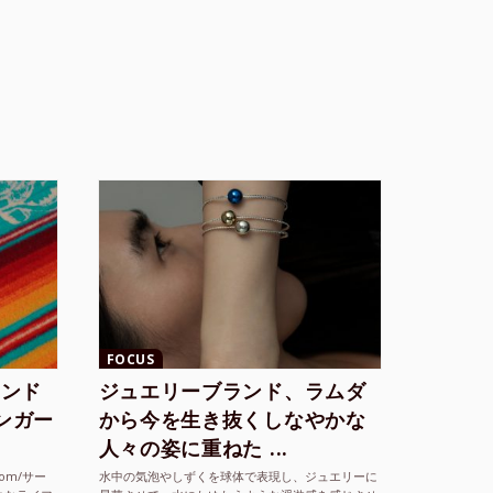
FOCUS
ランド
ジュエリーブランド、ラムダ
シンガー
から今を生き抜くしなやかな
人々の姿に重ねた ...
com/サー
水中の気泡やしずくを球体で表現し、ジュエリーに