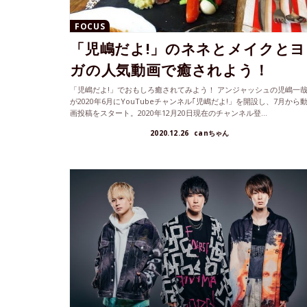
FOCUS
「児嶋だよ!」のネネとメイクとヨ
ガの人気動画で癒されよう！
「児嶋だよ!」でおもしろ癒されてみよう！ アンジャッシュの児嶋一
が2020年6月にYouTubeチャンネル｢児嶋だよ!」を開設し、7月から
画投稿をスタート。2020年12月20日現在のチャンネル登...
2020.12.26
canちゃん