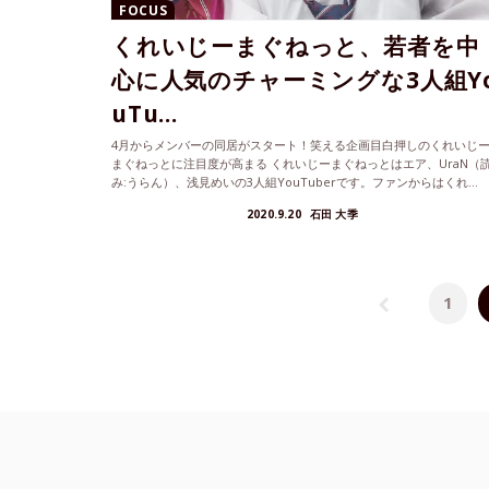
FOCUS
くれいじーまぐねっと、若者を中
心に人気のチャーミングな3人組Y
uTu...
4月からメンバーの同居がスタート！笑える企画目白押しのくれいじ
まぐねっとに注目度が高まる くれいじーまぐねっとはエア、UraN（
み:うらん）、浅見めいの3人組YouTuberです。ファンからはくれ...
2020.9.20
石田 大季
1