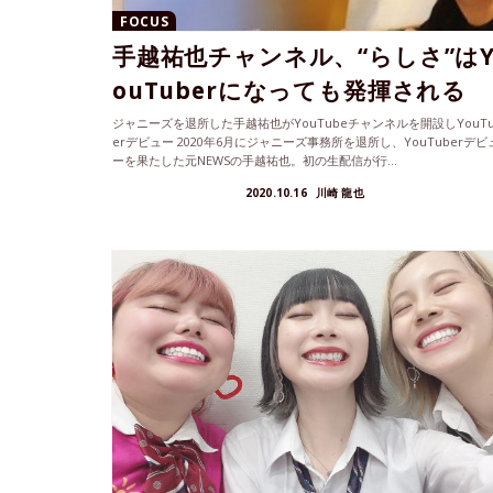
FOCUS
手越祐也チャンネル、“らしさ”は
ouTuberになっても発揮される
ジャニーズを退所した手越祐也がYouTubeチャンネルを開設しYouTu
erデビュー 2020年6月にジャニーズ事務所を退所し、YouTuberデビ
ーを果たした元NEWSの手越祐也。初の生配信が行...
2020.10.16
川崎 龍也