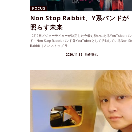
FOCUS
Non Stop Rabbit、Y系バンドが
照らす未来
12月9日メジャーデビューが決定した今最も勢いのあるYouTuberバ
ド・Non Stop Rabbit バンド兼YouTuberとして活動しているNon St
Rabbit（ノン ストップ ラ...
2020.11.16
川崎 龍也