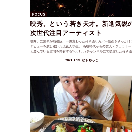
FOCUS
映秀。という若き天才。新進気鋭
次世代注目アーティスト
映秀。に業界が熱視線！一風変わった弾き語りカバー動画をきっかけ
デビューを成し遂げた現役大学生。 高校時代からの友人・ジェラトー
と遊んでいる空間を共有するYouTubeチャンネルにて披露した弾き語
り...
2021.1.19
松下 ゆっこ