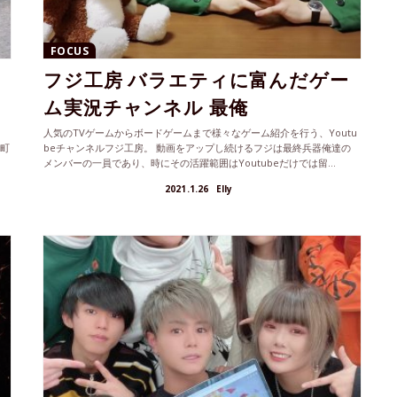
FOCUS
フジ工房 バラエティに富んだゲー
ム実況チャンネル 最俺
こ
人気のTVゲームからボードゲームまで様々なゲーム紹介を行う、Youtu
中町
beチャンネルフジ工房。 動画をアップし続けるフジは最終兵器俺達の
メンバーの一員であり、時にその活躍範囲はYoutubeだけでは留...
2021.1.26
Elly