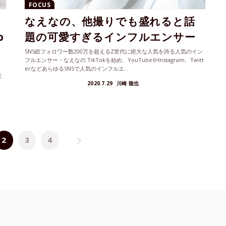
FOCUS
なえなの、他撮りでも盛れると話
o
題の可愛すぎるインフルエンサー
SNS総フォロワー数200万を超えるZ世代に絶大な人気を誇る人気のイン
フルエンサー・なえなの TikTokを始め、YouTubeやInstagram、Twitt
ー
erなどあらゆるSNSで人気のインフルエ...
読
2020.7.29
川崎 龍也
2
3
4