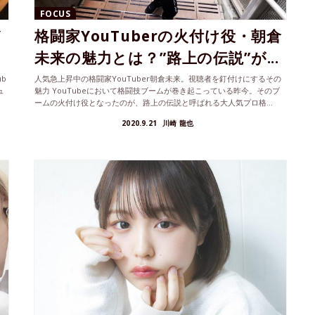
FOCUS
Y
格闘家YouTuberの火付け役・朝倉
未来の魅力とは？”路上の伝説”が...
b
人気急上昇中の格闘家YouTuber朝倉未来。視聴者を釘付けにするその
ュ
魅力 YouTubeにおいて格闘技ブームが巻き起こっている昨今。そのブ
ームの火付け役となったのが、路上の伝説と呼ばれる大人気プロ格...
2020.9.21
川崎 龍也