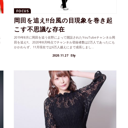
FOCUS
岡田を追え!!台風の目現象を巻き起
こす不思議な存在
哉
2019年8月に岡田を追う佐野によって開設されたYouTubeチャンネル岡
動
田を追え!!。 2020年8月時点でチャンネル登録者数は2万人であったにも
かかわらず、11月現在では6万人越えにまで成長しまし...
2020.11.27
Elly