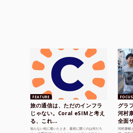
FEATURE
FOCUS
旅の通信は、ただのインフラ
グラ
じゃない。Coral eSIMと考え
河村康輔
る、これ...
全面サ.
知らない街に着いたとき、最初に開くのは何だろ
河村康輔