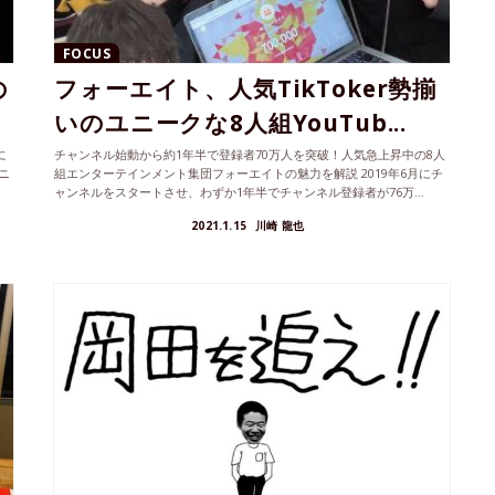
FOCUS
の
フォーエイト、人気TikToker勢揃
いのユニークな8人組YouTub...
に
チャンネル始動から約1年半で登録者70万人を突破！人気急上昇中の8人
ニ
組エンターテインメント集団フォーエイトの魅力を解説 2019年6月にチ
ャンネルをスタートさせ、わずか1年半でチャンネル登録者が76万...
2021.1.15
川崎 龍也