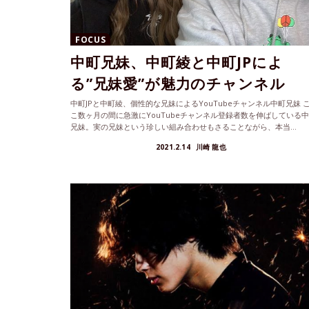
FOCUS
中町兄妹、中町綾と中町JPによ
る”兄妹愛”が魅力のチャンネル
中町JPと中町綾、個性的な兄妹によるYouTubeチャンネル中町兄妹 
こ数ヶ月の間に急激にYouTubeチャンネル登録者数を伸ばしている
兄妹。実の兄妹という珍しい組み合わせもさることながら、本当...
2021.2.14
川崎 龍也