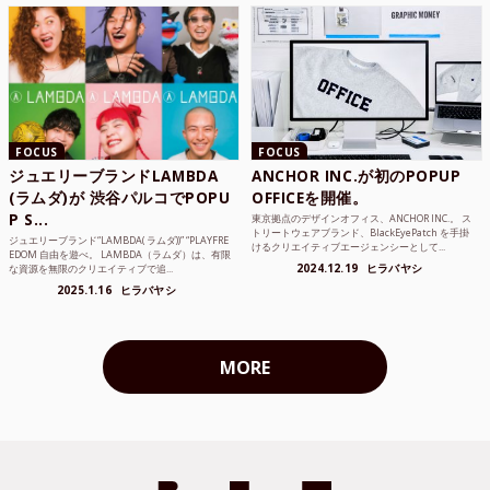
FOCUS
FOCUS
ジュエリーブランドLAMBDA
ANCHOR INC.が初のPOPUP
(ラムダ)が 渋谷パルコでPOPU
OFFICEを開催。
P S...
東京拠点のデザインオフィス、ANCHOR INC.。 ス
トリートウェアブランド、BlackEyePatch を手掛
ジュエリーブランド“LAMBDA( ラムダ))” “PLAYFRE
けるクリエイティブエージェンシーとして...
EDOM 自由を遊べ。 LAMBDA（ラムダ）は、有限
2024.12.19
ヒラバヤシ
な資源を無限のクリエイティブで追...
2025.1.16
ヒラバヤシ
MORE