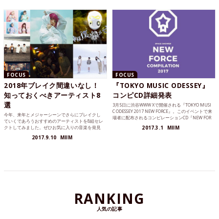
FOCUS
FOCUS
2018年ブレイク間違いなし！
『TOKYO MUSIC ODESSEY』
知っておくべきアーティスト8
コンピCD詳細発表
選
3月5日に渋谷WWW Xで開催される『TOKYO MUSI
C ODESSEY 2017 NEW FORCE』。このイベントで来
今年、来年とメジャーシーンでさらにブレイクし
場者に配布されるコンピレーションCD『NEW FOR
ていくであろうおすすめのアーティストを8組セレ
CE COMPILATION 2017』の収録内容が発表されま
クトしてみました。ぜひお気に入りの音楽を発見
2017.3.1
MIIM
した。
してみてください。
2017.9.10
MIIM
RANKING
人気の記事