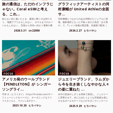
旅の通信は、ただのインフラじ
グラフィックアーティストの河
ゃない。Coral eSIMと考え
村康輔が United Athleの全面
る、これ...
サ...
知らない街に着いたとき、最初に開くのは何だろ
河村康輔とつながりのある仲間がビジュアルに登
う。 地図アプリかもしれない。 ホテルまでのルー
場。撮影場所となった千駄ヶ谷の人気店「ほそ島
トかもしれない。 空港から市内へ向かう電車の乗
や」で、Tシャツ各種が限定数、先着順で配布 こ
り方かもしれな...
れまでUnited...
2026.5.31
sn22000
2026.2.27
ヒラバヤシ
FOCUS
FOCUS
アメリカ発のウールブランド
ジュエリーブランド、ラムダか
【PENDLETON】が シンガー
ら今を生き抜くしなやかな人々
ソングライ...
の姿に重ねた ...
平井 大（ヒライダイ） https://hiraidai.com/サー
水中の気泡やしずくを球体で表現し、ジュエリー
フミュージックをベースに、オーガニックなライ
に昇華させて、水にたゆたうような浮遊感を感じ
フスタイルと、ウクレレ&ギター...
させるボールモチーフなどがモダンヴィンテージ
のような雰囲気も感じ...
2025.10.20
ヒラバヤシ
2025.9.29
ヒラバヤシ