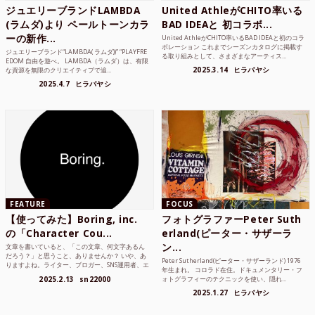
ジュエリーブランドLAMBDA
United AthleがCHITO率いる
(ラムダ)より ペールトーンカラ
BAD IDEAと 初コラボ...
ーの新作...
United AthleがCHITO率いるBAD IDEAと初のコラ
ボレーション これまでシーズンカタログに掲載す
ジュエリーブランド“LAMBDA( ラムダ))” “PLAYFRE
る取り組みとして、さまざまなアーティス...
EDOM 自由を遊べ。 LAMBDA（ラムダ）は、有限
2025.3.14
ヒラバヤシ
な資源を無限のクリエイティブで追...
2025.4.7
ヒラバヤシ
FEATURE
FOCUS
【使ってみた】Boring, inc.
フォトグラファーPeter Suth
の「Character Cou...
erland(ピーター・サザーラ
ン...
文章を書いていると、「この文章、何文字あるん
だろう？」と思うこと、ありませんか？ いや、あ
Peter Sutherland(ピーター・サザーランド) 1976
りますよね。ライター、ブロガー、SNS運用者、エ
年生まれ。 コロラド在住。ドキュメンタリー・フ
ンジニア、学生...
2025.2.13
sn22000
ォトグラフィーのテクニックを使い、隠れ...
2025.1.27
ヒラバヤシ