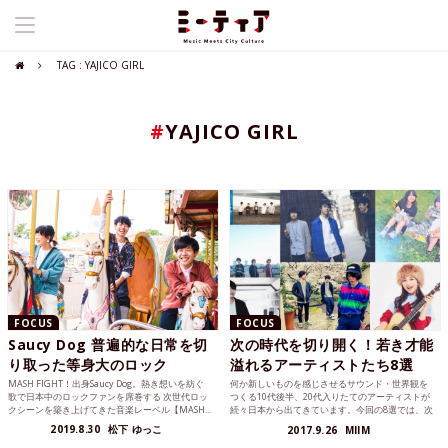
TAG : YAJICO GIRL
#
YAJICO GIRL
FOCUS
FOCUS
Saucy Dog 普遍的な日常を切
次の時代を切り開く！若き才能
り取った等身大のロック
溢れるアーティストたち8選
MASH FIGHT！出身Saucy Dog。熱き想いを紡ぐ
何か新しいものを感じさせるサウンド・世界観を
歌で日本中のロックファンを席巻する 次世代ロッ
つくる10代後半、20代入りたてのアーティストが
クシーンを築き上げてきた音楽レーベル【MASH...
続々日本から出てきています。今回の8選では、次
の音楽シーンを切り開く破格の才能を持ったアー
2019.8.30
松下 ゆっこ
2017.9.26
MIIM
ティストたちをご紹介します。