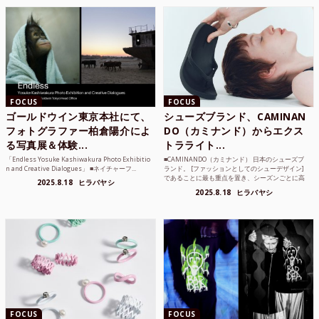
FOCUS
FOCUS
ゴールドウイン東京本社にて、
シューズブランド、CAMINAN
フォトグラファー柏倉陽介によ
DO（カミナンド）からエクス
る写真展＆体験...
トラライト...
「Endless Yosuke Kashiwakura Photo Exhibitio
■CAMINANDO（カミナンド） 日本のシューズブ
n and Creative Dialogues」 ■ネイチャーフ...
ランド。 [ファッションとしてのシューデザイン]
であることに最も重点を置き、シーズンごとに高
2025.8.18
ヒラバヤシ
品質な素...
2025.8.18
ヒラバヤシ
FOCUS
FOCUS