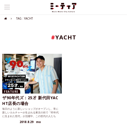
TAG : YACHT
#
YACHT
FEATURE
ザ90年代ズ：25才 新代田YAC
HT店長の場合
毎日のように新しいショップがオープンし、常に
新しいカルチャーが生まれる東京の街で「90年代
に生まれた世代」が活躍中。この世代の人たち
は、どんなことを考え、何を想っているのだろ
2018.8.29
mo
う。第2回目は新代田にある「YACHT」の店長・タ