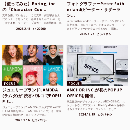
【使ってみた】Boring, inc.
フォトグラファーPeter Suth
の「Character Cou...
erland(ピーター・サザーラ
ン...
文章を書いていると、「この文章、何文字あるん
だろう？」と思うこと、ありませんか？ いや、あ
Peter Sutherland(ピーター・サザーランド) 1976
りますよね。ライター、ブロガー、SNS運用者、エ
年生まれ。 コロラド在住。ドキュメンタリー・フ
ンジニア、学生...
2025.2.13
sn22000
ォトグラフィーのテクニックを使い、隠れ...
2025.1.27
ヒラバヤシ
FOCUS
FOCUS
ジュエリーブランドLAMBDA
ANCHOR INC.が初のPOPUP
(ラムダ)が 渋谷パルコでPOPU
OFFICEを開催。
P S...
東京拠点のデザインオフィス、ANCHOR INC.。 ス
トリートウェアブランド、BlackEyePatch を手掛
ジュエリーブランド“LAMBDA( ラムダ))” “PLAYFRE
けるクリエイティブエージェンシーとして...
EDOM 自由を遊べ。 LAMBDA（ラムダ）は、有限
2024.12.19
ヒラバヤシ
な資源を無限のクリエイティブで追...
2025.1.16
ヒラバヤシ