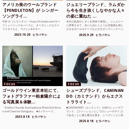
アメリカ発のウールブランド
ジュエリーブランド、ラムダか
【PENDLETON】が シンガー
ら今を生き抜くしなやかな人々
ソングライ...
の姿に重ねた ...
平井 大（ヒライダイ） https://hiraidai.com/サー
水中の気泡やしずくを球体で表現し、ジュエリー
フミュージックをベースに、オーガニックなライ
に昇華させて、水にたゆたうような浮遊感を感じ
フスタイルと、ウクレレ&ギター...
させるボールモチーフなどがモダンヴィンテージ
のような雰囲気も感じ...
2025.10.20
ヒラバヤシ
2025.9.29
ヒラバヤシ
FOCUS
FOCUS
ゴールドウイン東京本社にて、
シューズブランド、CAMINAN
フォトグラファー柏倉陽介によ
DO（カミナンド）からエクス
る写真展＆体験...
トラライト...
「Endless Yosuke Kashiwakura Photo Exhibitio
■CAMINANDO（カミナンド） 日本のシューズブ
n and Creative Dialogues」 ■ネイチャーフ...
ランド。 [ファッションとしてのシューデザイン]
であることに最も重点を置き、シーズンごとに高
2025.8.18
ヒラバヤシ
品質な素...
2025.8.18
ヒラバヤシ