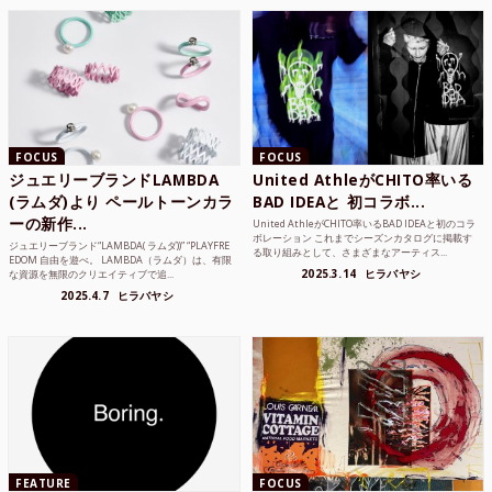
FOCUS
FOCUS
ジュエリーブランドLAMBDA
United AthleがCHITO率いる
(ラムダ)より ペールトーンカラ
BAD IDEAと 初コラボ...
ーの新作...
United AthleがCHITO率いるBAD IDEAと初のコラ
ボレーション これまでシーズンカタログに掲載す
ジュエリーブランド“LAMBDA( ラムダ))” “PLAYFRE
る取り組みとして、さまざまなアーティス...
EDOM 自由を遊べ。 LAMBDA（ラムダ）は、有限
2025.3.14
ヒラバヤシ
な資源を無限のクリエイティブで追...
2025.4.7
ヒラバヤシ
FEATURE
FOCUS