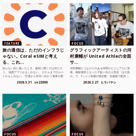
FEATURE
FOCUS
旅の通信は、ただのインフラじ
グラフィックアーティストの河
ゃない。Coral eSIMと考え
村康輔が United Athleの全面
る、これ...
サ...
知らない街に着いたとき、最初に開くのは何だろ
河村康輔とつながりのある仲間がビジュアルに登
う。 地図アプリかもしれない。 ホテルまでのルー
場。撮影場所となった千駄ヶ谷の人気店「ほそ島
トかもしれない。 空港から市内へ向かう電車の乗
や」で、Tシャツ各種が限定数、先着順で配布 こ
り方かもしれな...
れまでUnited...
2026.5.31
sn22000
2026.2.27
ヒラバヤシ
FOCUS
FOCUS