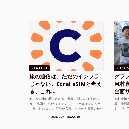
FEATURE
FOCUS
旅の通信は、ただのインフラ
グラ
じゃない。Coral eSIMと考え
河村康輔
る、これ...
全面サ.
知らない街に着いたとき、最初に開くのは何だろ
河村康輔
う。 地図アプリかもしれない。 ホテルまでのルー
場。撮影
トかもしれない。 空港から市内へ向かう電車の乗り
や」で、
方かもしれない。 あるいは、ひとまず音楽を流し
までUni
2026.5.31
sn22000
て、その街の空...
ざまな...