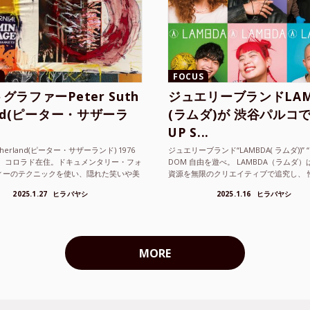
FOCUS
グラファーPeter Suth
ジュエリーブランドLAM
and(ピーター・サザーラ
(ラムダ)が 渋谷パルコで
UP S...
utherland(ピーター・サザーランド) 1976
ジュエリーブランド“LAMBDA( ラムダ))” “P
。 コロラド在住。ドキュメンタリー・フォ
DOM 自由を遊べ。 LAMBDA（ラムダ
ィーのテクニックを使い、隠れた笑いや美
資源を無限のクリエイティブで追究し、 
ているフォトグラファーでフィ...
の枠を超えボーダレスなジュエリ...
2025.1.27
ヒラバヤシ
2025.1.16
ヒラバヤシ
MORE