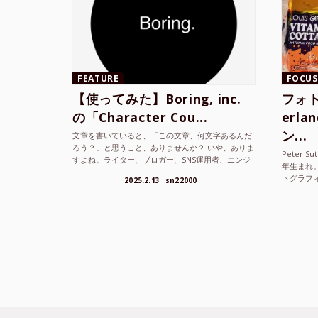
FEATURE
FOCUS
【使ってみた】Boring, inc.
フォト
の「Character Cou...
erl
ン...
文章を書いていると、「この文章、何文字あるんだ
ろう？」と思うこと、ありませんか？ いや、ありま
Peter S
すよね。ライター、ブロガー、SNS運用者、エンジ
年生まれ
ニア、学生… 文字数を意識する仕事やタスクは意外
トグラフ
2025.2.13
sn22000
と多い。で...
を撮り続け