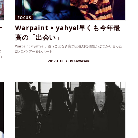
FOCUS
ー
Warpaint × yahyel早くも今年最
高の「出会い」
」
Warpaint × yahyel。紛うことなき実力と強烈な個性がぶつかり合った
く
対バンツアーをレポート！
の
2017.3.10
Yuki Kawasaki