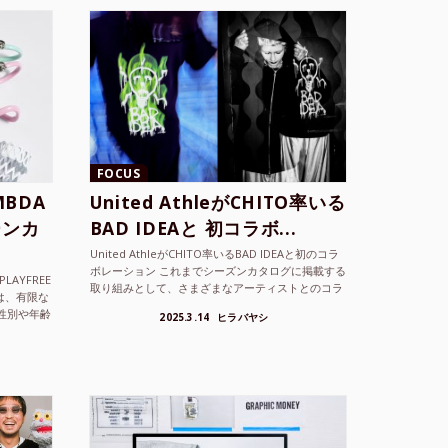
FOCUS
BDA
United AthleがCHITO率いる
ーンカ
BAD IDEAと 初コラボ...
United AthleがCHITO率いるBAD IDEAと初のコラ
ボレーション これまでシーズンカタログに掲載する
LAYFREE
取り組みとして、さまざまなアーティストとのコラ
）は、有限な
ボレーションアイテムを製品見本として作...
性別や年齢
2025.3.14
ヒラバヤシ