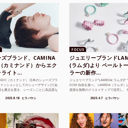
FOCUS
ズブランド、CAMINA
ジュエリーブランドLAM
O（カミナンド）からエク
(ラムダ)より ペールト
ライト...
ラーの新作...
NANDO（カミナンド） 日本のシューズブラ
ジュエリーブランド“LAMBDA( ラムダ))” “P
ファッションとしてのシューデザイン]であ
DOM 自由を遊べ。 LAMBDA（ラムダ
最も重点を置き、シーズンごとに高品質な
資源を無限のクリエイティブで追究し、 
選し、伝統的な靴作りの技術を今でも持つ
の枠を超えボーダレスなジュエリ...
2025.8.18
ヒラバヤシ
2025.4.7
ヒラバヤシ