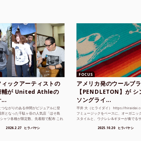
FOCUS
フィックアーティストの
アメリカ発のウールブ
が United Athleの
【PENDLETON】が 
..
ソングライ...
とつながりのある仲間がビジュアルに登
平井 大（ヒライダイ） https://hiraidai.
場所となった千駄ヶ谷の人気店「ほそ島
フミュージックをベースに、オーガニッ
Tシャツ各種が限定数、先着順で配布 これ
スタイルと、ウクレレ&ギターが奏でる
ted Athle（ユナイテッドアスレ）は、さま
注目を集めるシンガ ーソングラ...
2026.2.27
ヒラバヤシ
2025.10.20
ヒラバヤシ