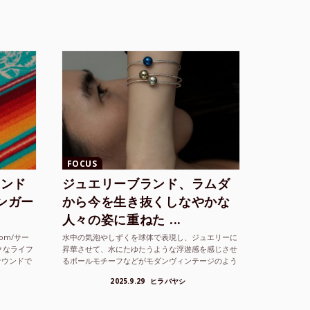
FOCUS
ランド
ジュエリーブランド、ラムダ
シンガー
から今を生き抜くしなやかな
人々の姿に重ねた ...
com/サー
水中の気泡やしずくを球体で表現し、ジュエリーに
クなライフ
昇華させて、水にたゆたうような浮遊感を感じさせ
サウンドで
るボールモチーフなどがモダンヴィンテージのよう
な雰囲気も感じさせるLAMBDA の新しいコレクシ
2025.9.29
ヒラバヤシ
ョンを202...