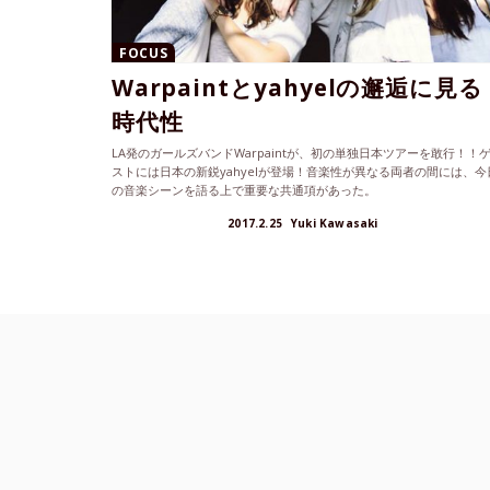
FOCUS
Warpaintとyahyelの邂逅に見る
時代性
LA発のガールズバンドWarpaintが、初の単独日本ツアーを敢行！！
ストには日本の新鋭yahyelが登場！音楽性が異なる両者の間には、今
の音楽シーンを語る上で重要な共通項があった。
2017.2.25
Yuki Kawasaki