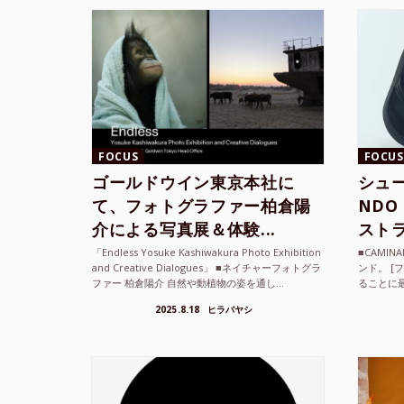
FOCUS
FOCUS
ゴールドウイン東京本社に
シュー
て、フォトグラファー柏倉陽
ND
介による写真展＆体験...
ストラ
「Endless Yosuke Kashiwakura Photo Exhibition
■CAMI
and Creative Dialogues」 ■ネイチャーフォトグラ
ンド。 [
ファー 柏倉陽介 自然や動植物の姿を通し...
ることに
素材を厳
2025.8.18
ヒラバヤシ
メキ...