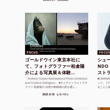
て、その街の空...
ざまな...
FOCUS
FOCUS
ゴールドウイン東京本社に
シュー
て、フォトグラファー柏倉陽
ND
介による写真展＆体験...
ストラ
「Endless Yosuke Kashiwakura Photo Exhibition
■CAMI
and Creative Dialogues」 ■ネイチャーフォトグラ
ンド。 [
ファー 柏倉陽介 自然や動植物の姿を通し...
ることに
素材を厳
2025.8.18
ヒラバヤシ
メキ...