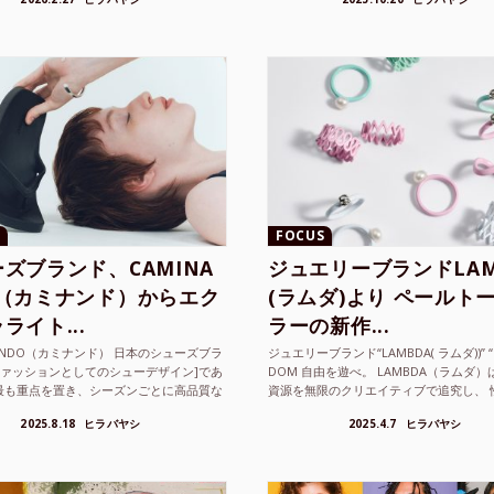
FOCUS
ズブランド、CAMINA
ジュエリーブランドLAM
O（カミナンド）からエク
(ラムダ)より ペールト
ライト...
ラーの新作...
NANDO（カミナンド） 日本のシューズブラ
ジュエリーブランド“LAMBDA( ラムダ))” “P
ファッションとしてのシューデザイン]であ
DOM 自由を遊べ。 LAMBDA（ラムダ
最も重点を置き、シーズンごとに高品質な
資源を無限のクリエイティブで追究し、 
選し、伝統的な靴作りの技術を今でも持つ
の枠を超えボーダレスなジュエリ...
2025.8.18
ヒラバヤシ
2025.4.7
ヒラバヤシ