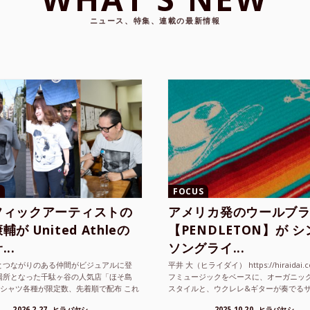
ニュース、特集、連載の最新情報
FOCUS
フィックアーティストの
アメリカ発のウールブ
が United Athleの
【PENDLETON】が 
..
ソングライ...
とつながりのある仲間がビジュアルに登
平井 大（ヒライダイ） https://hiraidai.
場所となった千駄ヶ谷の人気店「ほそ島
フミュージックをベースに、オーガニッ
Tシャツ各種が限定数、先着順で配布 これ
スタイルと、ウクレレ&ギターが奏でる
ted Athle（ユナイテッドアスレ）は、さま
注目を集めるシンガ ーソングラ...
2026.2.27
ヒラバヤシ
2025.10.20
ヒラバヤシ