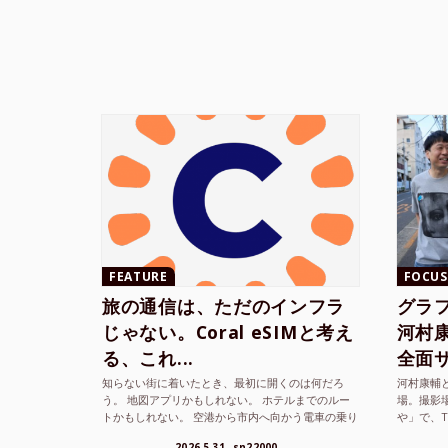
FEATURE
FOCUS
旅の通信は、ただのインフラ
グラ
じゃない。Coral eSIMと考え
河村康輔
る、これ...
全面サ.
知らない街に着いたとき、最初に開くのは何だろ
河村康輔
う。 地図アプリかもしれない。 ホテルまでのルー
場。撮影
トかもしれない。 空港から市内へ向かう電車の乗り
や」で、
方かもしれない。 あるいは、ひとまず音楽を流し
までUni
2026.5.31
sn22000