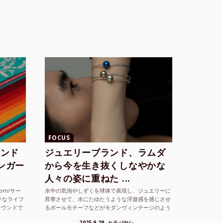
FOCUS
ランド
ジュエリーブランド、ラムダ
シンガー
から今を生き抜くしなやかな
人々の姿に重ねた ...
com/サー
水中の気泡やしずくを球体で表現し、ジュエリーに
クなライフ
昇華させて、水にたゆたうような浮遊感を感じさせ
サウンドで
るボールモチーフなどがモダンヴィンテージのよう
な雰囲気も感じさせるLAMBDA の新しいコレクシ
2025.9.29
ヒラバヤシ