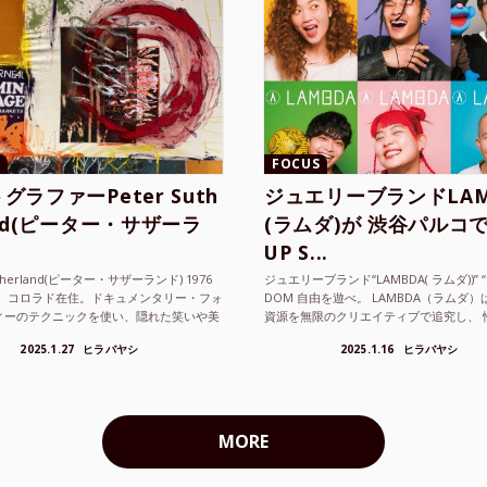
FOCUS
グラファーPeter Suth
ジュエリーブランドLAM
and(ピーター・サザーラ
(ラムダ)が 渋谷パルコで
UP S...
utherland(ピーター・サザーランド) 1976
ジュエリーブランド“LAMBDA( ラムダ))” “P
。 コロラド在住。ドキュメンタリー・フォ
DOM 自由を遊べ。 LAMBDA（ラムダ
ィーのテクニックを使い、隠れた笑いや美
資源を無限のクリエイティブで追究し、 
ているフォトグラファーでフィ...
の枠を超えボーダレスなジュエリ...
2025.1.27
ヒラバヤシ
2025.1.16
ヒラバヤシ
MORE