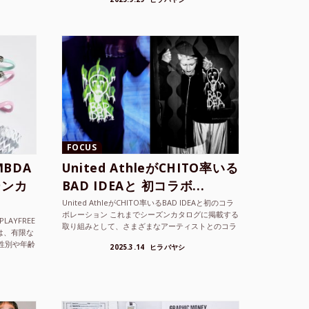
ョンを202...
FOCUS
BDA
United AthleがCHITO率いる
ーンカ
BAD IDEAと 初コラボ...
United AthleがCHITO率いるBAD IDEAと初のコラ
ボレーション これまでシーズンカタログに掲載する
LAYFREE
取り組みとして、さまざまなアーティストとのコラ
）は、有限な
ボレーションアイテムを製品見本として作...
性別や年齢
2025.3.14
ヒラバヤシ