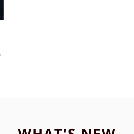
ョ
フ
WHAT'S NEW