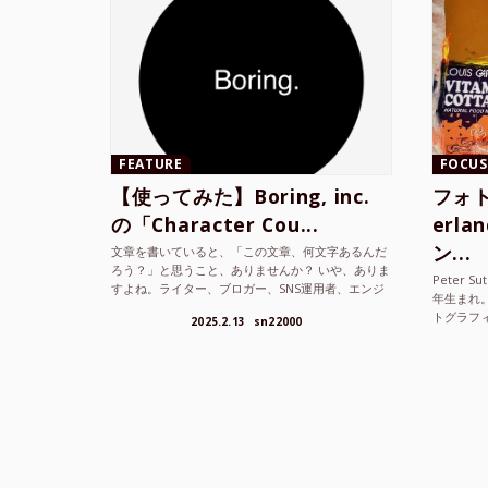
FEATURE
FOCUS
【使ってみた】Boring, inc.
フォト
の「Character Cou...
erl
ン...
文章を書いていると、「この文章、何文字あるんだ
ろう？」と思うこと、ありませんか？ いや、ありま
Peter S
すよね。ライター、ブロガー、SNS運用者、エンジ
年生まれ
ニア、学生… 文字数を意識する仕事やタスクは意外
トグラフ
2025.2.13
sn22000
と多い。で...
を撮り続け