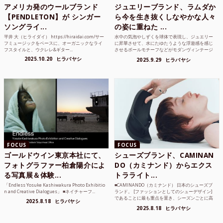
アメリカ発のウールブランド
ジュエリーブランド、ラムダか
【PENDLETON】が シンガー
ら今を生き抜くしなやかな人々
ソングライ...
の姿に重ねた ...
平井 大（ヒライダイ） https://hiraidai.com/サー
水中の気泡やしずくを球体で表現し、ジュエリー
フミュージックをベースに、オーガニックなライ
に昇華させて、水にたゆたうような浮遊感を感じ
フスタイルと、ウクレレ&ギター...
させるボールモチーフなどがモダンヴィンテージ
のような雰囲気も感じ...
2025.10.20
ヒラバヤシ
2025.9.29
ヒラバヤシ
FOCUS
FOCUS
ゴールドウイン東京本社にて、
シューズブランド、CAMINAN
フォトグラファー柏倉陽介によ
DO（カミナンド）からエクス
る写真展＆体験...
トラライト...
「Endless Yosuke Kashiwakura Photo Exhibitio
■CAMINANDO（カミナンド） 日本のシューズブ
n and Creative Dialogues」 ■ネイチャーフ...
ランド。 [ファッションとしてのシューデザイン]
であることに最も重点を置き、シーズンごとに高
2025.8.18
ヒラバヤシ
品質な素...
2025.8.18
ヒラバヤシ