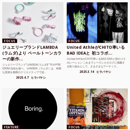
FOCUS
FOCUS
ジュエリーブランドLAMBDA
United AthleがCHITO率いる
(ラムダ)より ペールトーンカラ
BAD IDEAと 初コラボ...
ーの新作...
United AthleがCHITO率いるBAD IDEAと初のコラ
ボレーション これまでシーズンカタログに掲載す
ジュエリーブランド“LAMBDA( ラムダ))” “PLAYFRE
る取り組みとして、さまざまなアーティス...
EDOM 自由を遊べ。 LAMBDA（ラムダ）は、有限
2025.3.14
ヒラバヤシ
な資源を無限のクリエイティブで追...
2025.4.7
ヒラバヤシ
FEATURE
FOCUS