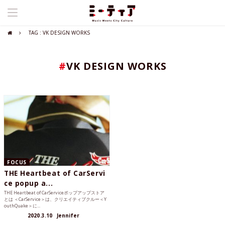
TAG : VK DESIGN WORKS
#
VK DESIGN WORKS
FOCUS
THE Heartbeat of CarServi
ce popup a...
THE Heartbeat of CarServiceポップアップストア
とは ＜CarService＞は、クリエイティブクルー＜Y
outhQuake＞に...
2020.3.10
Jennifer