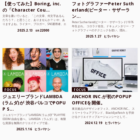
【使ってみた】Boring, inc.
フォトグラファーPeter Suth
の「Character Cou...
erland(ピーター・サザーラ
ン...
文章を書いていると、「この文章、何文字あるん
だろう？」と思うこと、ありませんか？ いや、あ
Peter Sutherland(ピーター・サザーランド) 1976
りますよね。ライター、ブロガー、SNS運用者、エ
年生まれ。 コロラド在住。ドキュメンタリー・フ
ンジニア、学生...
2025.2.13
sn22000
ォトグラフィーのテクニックを使い、隠れ...
2025.1.27
ヒラバヤシ
FOCUS
FOCUS
ジュエリーブランドLAMBDA
ANCHOR INC.が初のPOPUP
(ラムダ)が 渋谷パルコでPOPU
OFFICEを開催。
P S...
東京拠点のデザインオフィス、ANCHOR INC.。 ス
トリートウェアブランド、BlackEyePatch を手掛
ジュエリーブランド“LAMBDA( ラムダ))” “PLAYFRE
けるクリエイティブエージェンシーとして...
EDOM 自由を遊べ。 LAMBDA（ラムダ）は、有限
2024.12.19
ヒラバヤシ
な資源を無限のクリエイティブで追...
2025.1.16
ヒラバヤシ