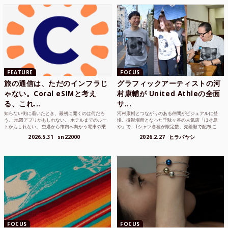
FEATURE
FOCUS
旅の通信は、ただのインフラじ
グラフィックアーティストの河
ゃない。Coral eSIMと考え
村康輔が United Athleの全面
る、これ...
サ...
知らない街に着いたとき、最初に開くのは何だろ
河村康輔とつながりのある仲間がビジュアルに登
う。 地図アプリかもしれない。 ホテルまでのルー
場。撮影場所となった千駄ヶ谷の人気店「ほそ島
トかもしれない。 空港から市内へ向かう電車の乗
や」で、Tシャツ各種が限定数、先着順で配布 こ
り方かもしれな...
れまでUnited...
2026.5.31
sn22000
2026.2.27
ヒラバヤシ
FOCUS
FOCUS