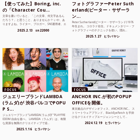
【使ってみた】Boring, inc.
フォトグラファーPeter Suth
の「Character Cou...
erland(ピーター・サザーラ
ン...
文章を書いていると、「この文章、何文字あるん
だろう？」と思うこと、ありませんか？ いや、あ
Peter Sutherland(ピーター・サザーランド) 1976
りますよね。ライター、ブロガー、SNS運用者、エ
年生まれ。 コロラド在住。ドキュメンタリー・フ
ンジニア、学生...
2025.2.13
sn22000
ォトグラフィーのテクニックを使い、隠れ...
2025.1.27
ヒラバヤシ
FOCUS
FOCUS
ジュエリーブランドLAMBDA
ANCHOR INC.が初のPOPUP
(ラムダ)が 渋谷パルコでPOPU
OFFICEを開催。
P S...
東京拠点のデザインオフィス、ANCHOR INC.。 ス
トリートウェアブランド、BlackEyePatch を手掛
ジュエリーブランド“LAMBDA( ラムダ))” “PLAYFRE
けるクリエイティブエージェンシーとして...
EDOM 自由を遊べ。 LAMBDA（ラムダ）は、有限
2024.12.19
ヒラバヤシ
な資源を無限のクリエイティブで追...
2025.1.16
ヒラバヤシ