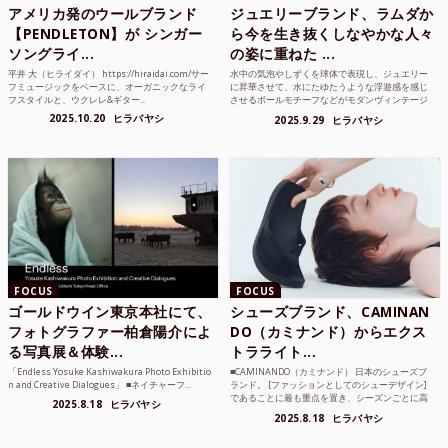
アメリカ発のウールブランド
ジュエリーブランド、ラムダか
【PENDLETON】が シンガー
ら今を生き抜くしなやかな人々
ソングライ...
の姿に重ねた ...
平井 大（ヒライダイ） https://hiraidai.com/サー
水中の気泡やしずくを球体で表現し、ジュエリー
フミュージックをベースに、オーガニックなライ
に昇華させて、水にたゆたうような浮遊感を感じ
フスタイルと、ウクレレ&ギター...
させるボールモチーフなどがモダンヴィンテージ
のような雰囲気も感じ...
2025.10.20
ヒラバヤシ
2025.9.29
ヒラバヤシ
FOCUS
FOCUS
ゴールドウイン東京本社にて、
シューズブランド、CAMINAN
フォトグラファー柏倉陽介によ
DO（カミナンド）からエクス
る写真展＆体験...
トラライト...
「Endless Yosuke Kashiwakura Photo Exhibitio
■CAMINANDO（カミナンド） 日本のシューズブ
n and Creative Dialogues」 ■ネイチャーフ...
ランド。 [ファッションとしてのシューデザイン]
であることに最も重点を置き、シーズンごとに高
2025.8.18
ヒラバヤシ
品質な素...
2025.8.18
ヒラバヤシ