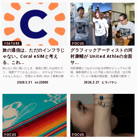
FEATURE
FOCUS
旅の通信は、ただのインフラじ
グラフィックアーティストの河
ゃない。Coral eSIMと考え
村康輔が United Athleの全面
る、これ...
サ...
知らない街に着いたとき、最初に開くのは何だろ
河村康輔とつながりのある仲間がビジュアルに登
う。 地図アプリかもしれない。 ホテルまでのルー
場。撮影場所となった千駄ヶ谷の人気店「ほそ島
トかもしれない。 空港から市内へ向かう電車の乗
や」で、Tシャツ各種が限定数、先着順で配布 こ
り方かもしれな...
れまでUnited...
2026.5.31
sn22000
2026.2.27
ヒラバヤシ
FOCUS
FOCUS