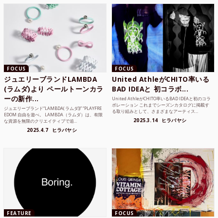
FOCUS
FOCUS
ジュエリーブランドLAMBDA
United AthleがCHITO率いる
(ラムダ)より ペールトーンカラ
BAD IDEAと 初コラボ...
ーの新作...
United AthleがCHITO率いるBAD IDEAと初のコラ
ボレーション これまでシーズンカタログに掲載す
ジュエリーブランド“LAMBDA( ラムダ))” “PLAYFRE
る取り組みとして、さまざまなアーティス...
EDOM 自由を遊べ。 LAMBDA（ラムダ）は、有限
2025.3.14
ヒラバヤシ
な資源を無限のクリエイティブで追...
2025.4.7
ヒラバヤシ
FEATURE
FOCUS