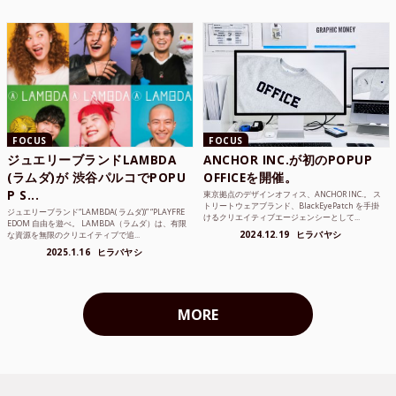
FOCUS
FOCUS
ジュエリーブランドLAMBDA
ANCHOR INC.が初のPOPUP
(ラムダ)が 渋谷パルコでPOPU
OFFICEを開催。
P S...
東京拠点のデザインオフィス、ANCHOR INC.。 ス
トリートウェアブランド、BlackEyePatch を手掛
ジュエリーブランド“LAMBDA( ラムダ))” “PLAYFRE
けるクリエイティブエージェンシーとして...
EDOM 自由を遊べ。 LAMBDA（ラムダ）は、有限
2024.12.19
ヒラバヤシ
な資源を無限のクリエイティブで追...
2025.1.16
ヒラバヤシ
MORE