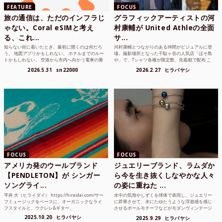
FEATURE
FOCUS
旅の通信は、ただのインフラじ
グラフィックアーティストの河
ゃない。Coral eSIMと考え
村康輔が United Athleの全面
る、これ...
サ...
知らない街に着いたとき、最初に開くのは何だろ
河村康輔とつながりのある仲間がビジュアルに登
う。 地図アプリかもしれない。 ホテルまでのルー
場。撮影場所となった千駄ヶ谷の人気店「ほそ島
トかもしれない。 空港から市内へ向かう電車の乗
や」で、Tシャツ各種が限定数、先着順で配布 こ
り方かもしれな...
れまでUnited...
2026.5.31
sn22000
2026.2.27
ヒラバヤシ
FOCUS
FOCUS
アメリカ発のウールブランド
ジュエリーブランド、ラムダか
【PENDLETON】が シンガー
ら今を生き抜くしなやかな人々
ソングライ...
の姿に重ねた ...
平井 大（ヒライダイ） https://hiraidai.com/サー
水中の気泡やしずくを球体で表現し、ジュエリー
フミュージックをベースに、オーガニックなライ
に昇華させて、水にたゆたうような浮遊感を感じ
フスタイルと、ウクレレ&ギター...
させるボールモチーフなどがモダンヴィンテージ
のような雰囲気も感じ...
2025.10.20
ヒラバヤシ
2025.9.29
ヒラバヤシ