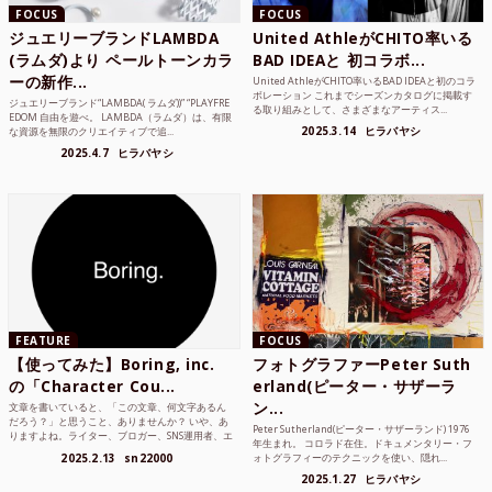
FOCUS
FOCUS
ジュエリーブランドLAMBDA
United AthleがCHITO率いる
(ラムダ)より ペールトーンカラ
BAD IDEAと 初コラボ...
ーの新作...
United AthleがCHITO率いるBAD IDEAと初のコラ
ボレーション これまでシーズンカタログに掲載す
ジュエリーブランド“LAMBDA( ラムダ))” “PLAYFRE
る取り組みとして、さまざまなアーティス...
EDOM 自由を遊べ。 LAMBDA（ラムダ）は、有限
2025.3.14
ヒラバヤシ
な資源を無限のクリエイティブで追...
2025.4.7
ヒラバヤシ
FEATURE
FOCUS
【使ってみた】Boring, inc.
フォトグラファーPeter Suth
の「Character Cou...
erland(ピーター・サザーラ
ン...
文章を書いていると、「この文章、何文字あるん
だろう？」と思うこと、ありませんか？ いや、あ
Peter Sutherland(ピーター・サザーランド) 1976
りますよね。ライター、ブロガー、SNS運用者、エ
年生まれ。 コロラド在住。ドキュメンタリー・フ
ンジニア、学生...
2025.2.13
sn22000
ォトグラフィーのテクニックを使い、隠れ...
2025.1.27
ヒラバヤシ