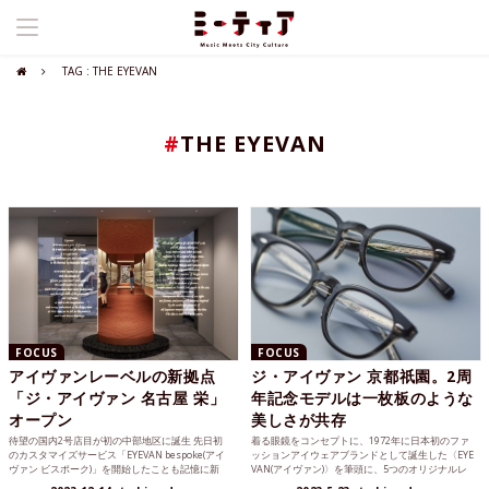
TAG : THE EYEVAN
#
THE EYEVAN
FOCUS
FOCUS
アイヴァンレーベルの新拠点
ジ・アイヴァン 京都祇園。2周
「ジ・アイヴァン 名古屋 栄」
年記念モデルは一枚板のような
オープン
美しさが共存
待望の国内2号店目が初の中部地区に誕生 先日初
着る眼鏡をコンセプトに、1972年に日本初のファ
のカスタマイズサービス「EYEVAN bespoke(アイ
ッションアイウェアブランドとして誕生した〈EYE
ヴァン ビスポーク)」を開始したことも記憶に新
VAN(アイヴァン)〉を筆頭に、5つのオリジナルレ
し...
ーベル...