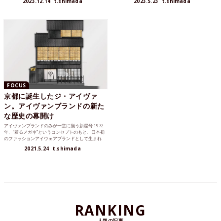
2023.12.14
t.shimada
2023.5.23
t.shimada
FOCUS
京都に誕生したジ・アイヴァ
ン。アイヴァンブランドの新た
な歴史の幕開け
アイヴァンブランドのみが一堂に揃う新屋号 1972
年、“着るメガネ”というコンセプトのもと、日本初
のファッションアイウェアブランドとして生まれ
た〈EYE...
2021.5.24
t.shimada
RANKING
人気の記事