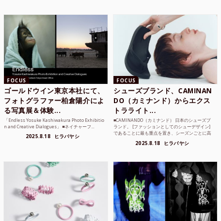
FOCUS
FOCUS
ゴールドウイン東京本社にて、
シューズブランド、CAMINAN
フォトグラファー柏倉陽介によ
DO（カミナンド）からエクス
る写真展＆体験...
トラライト...
「Endless Yosuke Kashiwakura Photo Exhibitio
■CAMINANDO（カミナンド） 日本のシューズブ
n and Creative Dialogues」 ■ネイチャーフ...
ランド。 [ファッションとしてのシューデザイン]
であることに最も重点を置き、シーズンごとに高
2025.8.18
ヒラバヤシ
品質な素...
2025.8.18
ヒラバヤシ