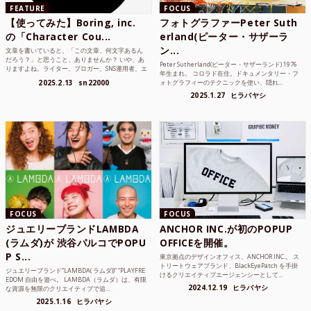
FEATURE
FOCUS
【使ってみた】Boring, inc.
フォトグラファーPeter Suth
の「Character Cou...
erland(ピーター・サザーラ
ン...
文章を書いていると、「この文章、何文字あるん
だろう？」と思うこと、ありませんか？ いや、あ
Peter Sutherland(ピーター・サザーランド) 1976
りますよね。ライター、ブロガー、SNS運用者、エ
年生まれ。 コロラド在住。ドキュメンタリー・フ
ンジニア、学生...
2025.2.13
sn22000
ォトグラフィーのテクニックを使い、隠れ...
2025.1.27
ヒラバヤシ
FOCUS
FOCUS
ジュエリーブランドLAMBDA
ANCHOR INC.が初のPOPUP
(ラムダ)が 渋谷パルコでPOPU
OFFICEを開催。
P S...
東京拠点のデザインオフィス、ANCHOR INC.。 ス
トリートウェアブランド、BlackEyePatch を手掛
ジュエリーブランド“LAMBDA( ラムダ))” “PLAYFRE
けるクリエイティブエージェンシーとして...
EDOM 自由を遊べ。 LAMBDA（ラムダ）は、有限
2024.12.19
ヒラバヤシ
な資源を無限のクリエイティブで追...
2025.1.16
ヒラバヤシ