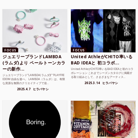
FOCUS
FOCUS
ジュエリーブランドLAMBDA
United AthleがCHITO率いる
(ラムダ)より ペールトーンカラ
BAD IDEAと 初コラボ...
ーの新作...
United AthleがCHITO率いるBAD IDEAと初のコラ
ボレーション これまでシーズンカタログに掲載す
ジュエリーブランド“LAMBDA( ラムダ))” “PLAYFRE
る取り組みとして、さまざまなアーティス...
EDOM 自由を遊べ。 LAMBDA（ラムダ）は、有限
2025.3.14
ヒラバヤシ
な資源を無限のクリエイティブで追...
2025.4.7
ヒラバヤシ