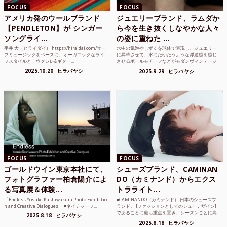
FOCUS
FOCUS
アメリカ発のウールブランド
ジュエリーブランド、ラムダか
【PENDLETON】が シンガー
ら今を生き抜くしなやかな人々
ソングライ...
の姿に重ねた ...
平井 大（ヒライダイ） https://hiraidai.com/サー
水中の気泡やしずくを球体で表現し、ジュエリー
フミュージックをベースに、オーガニックなライ
に昇華させて、水にたゆたうような浮遊感を感じ
フスタイルと、ウクレレ&ギター...
させるボールモチーフなどがモダンヴィンテージ
のような雰囲気も感じ...
2025.10.20
ヒラバヤシ
2025.9.29
ヒラバヤシ
FOCUS
FOCUS
ゴールドウイン東京本社にて、
シューズブランド、CAMINAN
フォトグラファー柏倉陽介によ
DO（カミナンド）からエクス
る写真展＆体験...
トラライト...
「Endless Yosuke Kashiwakura Photo Exhibitio
■CAMINANDO（カミナンド） 日本のシューズブ
n and Creative Dialogues」 ■ネイチャーフ...
ランド。 [ファッションとしてのシューデザイン]
であることに最も重点を置き、シーズンごとに高
2025.8.18
ヒラバヤシ
品質な素...
2025.8.18
ヒラバヤシ