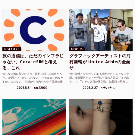
FEATURE
FOCUS
旅の通信は、ただのインフラじ
グラフィックアーティストの河
ゃない。Coral eSIMと考え
村康輔が United Athleの全面
る、これ...
サ...
知らない街に着いたとき、最初に開くのは何だろ
河村康輔とつながりのある仲間がビジュアルに登
う。 地図アプリかもしれない。 ホテルまでのルー
場。撮影場所となった千駄ヶ谷の人気店「ほそ島
トかもしれない。 空港から市内へ向かう電車の乗
や」で、Tシャツ各種が限定数、先着順で配布 こ
り方かもしれな...
れまでUnited...
2026.5.31
sn22000
2026.2.27
ヒラバヤシ