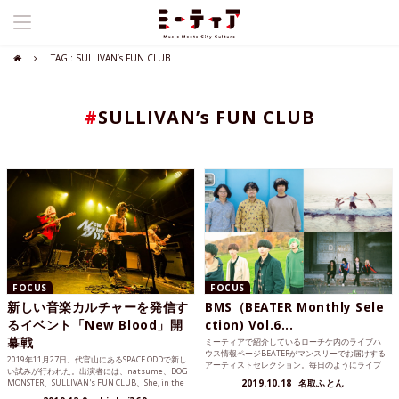
TAG : SULLIVAN’s FUN CLUB
#
SULLIVAN’s FUN CLUB
FOCUS
FOCUS
新しい音楽カルチャーを発信す
BMS（BEATER Monthly Sele
るイベント「New Blood」開
ction) Vol.6...
幕戦
ミーティアで紹介しているローチケ内のライブハ
ウス情報ページBEATERがマンスリーでお届けする
2019年11月27日。代官山にあるSPACE ODDで新し
アーティストセレクション。毎日のようにライブ
い試みが行われた。出演者には、natsume、DOG
ハウスを駆け巡...
MONSTER、SULLIVAN's FUN CLUB、She, in the
2019.10.18
名取ふとん
haze、Joey Teeという面々が名前を連ねる。あの