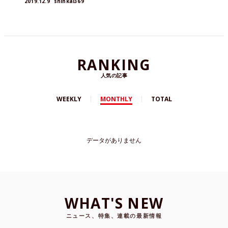
2019.12.9
shinkai369
日、ステージ上でジャンルの異なる5組のアーティ
ストが、数十人の観客を前に己の表現をぶつけあ
った。これから音楽・ダンスシーンで大きく躍進
するであろう彼らの、快進撃を目の当たりにし
て、僕は期待に胸を膨らませた。SPACE ODDで一
体何があったのか。これは「New Blood」という
知られざるイベントの全貌を明かした記録であ
る。
RANKING
人気の記事
WEEKLY
MONTHLY
TOTAL
データがありません
WHAT'S NEW
ニュース、特集、連載の最新情報