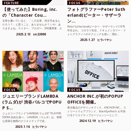
FEATURE
FOCUS
【使ってみた】Boring, inc.
フォトグラファーPeter Suth
の「Character Cou...
erland(ピーター・サザーラ
ン...
文章を書いていると、「この文章、何文字あるん
だろう？」と思うこと、ありませんか？ いや、あ
Peter Sutherland(ピーター・サザーランド) 1976
りますよね。ライター、ブロガー、SNS運用者、エ
年生まれ。 コロラド在住。ドキュメンタリー・フ
ンジニア、学生...
2025.2.13
sn22000
ォトグラフィーのテクニックを使い、隠れ...
2025.1.27
ヒラバヤシ
FOCUS
FOCUS
ジュエリーブランドLAMBDA
ANCHOR INC.が初のPOPUP
(ラムダ)が 渋谷パルコでPOPU
OFFICEを開催。
P S...
東京拠点のデザインオフィス、ANCHOR INC.。 ス
トリートウェアブランド、BlackEyePatch を手掛
ジュエリーブランド“LAMBDA( ラムダ))” “PLAYFRE
けるクリエイティブエージェンシーとして...
EDOM 自由を遊べ。 LAMBDA（ラムダ）は、有限
2024.12.19
ヒラバヤシ
な資源を無限のクリエイティブで追...
2025.1.16
ヒラバヤシ