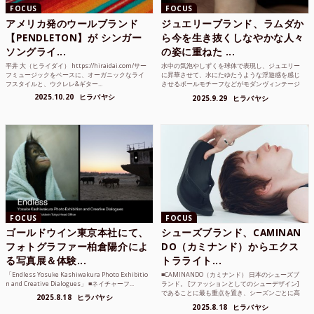
FOCUS
FOCUS
アメリカ発のウールブランド
ジュエリーブランド、ラムダか
【PENDLETON】が シンガー
ら今を生き抜くしなやかな人々
ソングライ...
の姿に重ねた ...
平井 大（ヒライダイ） https://hiraidai.com/サー
水中の気泡やしずくを球体で表現し、ジュエリー
フミュージックをベースに、オーガニックなライ
に昇華させて、水にたゆたうような浮遊感を感じ
フスタイルと、ウクレレ&ギター...
させるボールモチーフなどがモダンヴィンテージ
のような雰囲気も感じ...
2025.10.20
ヒラバヤシ
2025.9.29
ヒラバヤシ
FOCUS
FOCUS
ゴールドウイン東京本社にて、
シューズブランド、CAMINAN
フォトグラファー柏倉陽介によ
DO（カミナンド）からエクス
る写真展＆体験...
トラライト...
「Endless Yosuke Kashiwakura Photo Exhibitio
■CAMINANDO（カミナンド） 日本のシューズブ
n and Creative Dialogues」 ■ネイチャーフ...
ランド。 [ファッションとしてのシューデザイン]
であることに最も重点を置き、シーズンごとに高
2025.8.18
ヒラバヤシ
品質な素...
2025.8.18
ヒラバヤシ