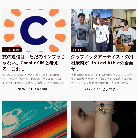
FEATURE
FOCUS
旅の通信は、ただのインフラじ
グラフィックアーティストの河
ゃない。Coral eSIMと考え
村康輔が United Athleの全面
る、これ...
サ...
知らない街に着いたとき、最初に開くのは何だろ
河村康輔とつながりのある仲間がビジュアルに登
う。 地図アプリかもしれない。 ホテルまでのルー
場。撮影場所となった千駄ヶ谷の人気店「ほそ島
トかもしれない。 空港から市内へ向かう電車の乗
や」で、Tシャツ各種が限定数、先着順で配布 こ
り方かもしれな...
れまでUnited...
2026.5.31
sn22000
2026.2.27
ヒラバヤシ