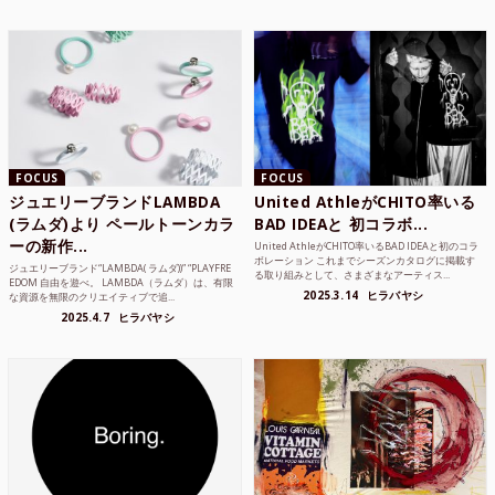
FOCUS
FOCUS
ジュエリーブランドLAMBDA
United AthleがCHITO率いる
(ラムダ)より ペールトーンカラ
BAD IDEAと 初コラボ...
ーの新作...
United AthleがCHITO率いるBAD IDEAと初のコラ
ボレーション これまでシーズンカタログに掲載す
ジュエリーブランド“LAMBDA( ラムダ))” “PLAYFRE
る取り組みとして、さまざまなアーティス...
EDOM 自由を遊べ。 LAMBDA（ラムダ）は、有限
2025.3.14
ヒラバヤシ
な資源を無限のクリエイティブで追...
2025.4.7
ヒラバヤシ