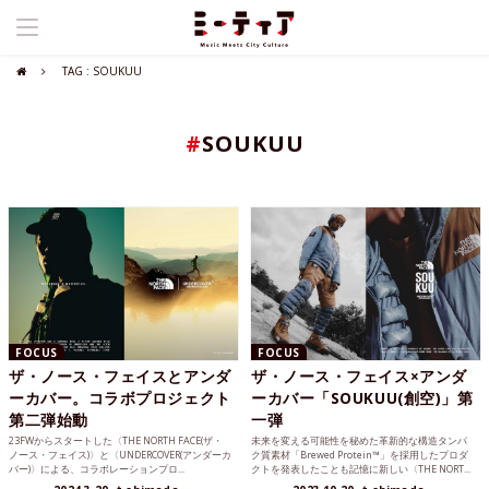
TAG : SOUKUU
#
SOUKUU
FOCUS
FOCUS
ザ・ノース・フェイスとアンダ
ザ・ノース・フェイス×アンダ
ーカバー。コラボプロジェクト
ーカバー「SOUKUU(創空)」第
第二弾始動
一弾
23FWからスタートした〈THE NORTH FACE(ザ・
未来を変える可能性を秘めた革新的な構造タンパ
ノース・フェイス)〉と〈UNDERCOVER(アンダーカ
ク質素材「Brewed Protein™」を採用したプロダ
バー)〉による、コラボレーションプロ...
クトを発表したことも記憶に新しい〈THE NORT...