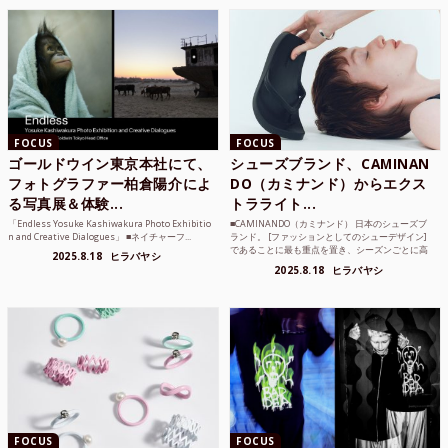
FOCUS
FOCUS
ゴールドウイン東京本社にて、
シューズブランド、CAMINAN
フォトグラファー柏倉陽介によ
DO（カミナンド）からエクス
る写真展＆体験...
トラライト...
「Endless Yosuke Kashiwakura Photo Exhibitio
■CAMINANDO（カミナンド） 日本のシューズブ
n and Creative Dialogues」 ■ネイチャーフ...
ランド。 [ファッションとしてのシューデザイン]
であることに最も重点を置き、シーズンごとに高
2025.8.18
ヒラバヤシ
品質な素...
2025.8.18
ヒラバヤシ
FOCUS
FOCUS