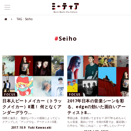
TAG : Seiho
#
Seiho
FOCUS
FOCUS
日本人ビートメイカー（トラッ
2017年日本の音楽シーンを彩
クメイカー）8選！ 何となくア
る、edgeの効いた面白いアー
ンダーグラウ...
ティスト8...
独断と偏見と、微妙なバランス感覚によってピッ
季節は春、音楽聴いてますか？ 2017年もめちゃく
クアップした「アングラな」アーティスト8選。
ちゃ音楽、面白いです。今回の8選では、最近聴い
た中から「特にこれは！」と一押ししたいアーテ
2017.10.9
Yuki Kawasaki
ィストをセレクトしました。