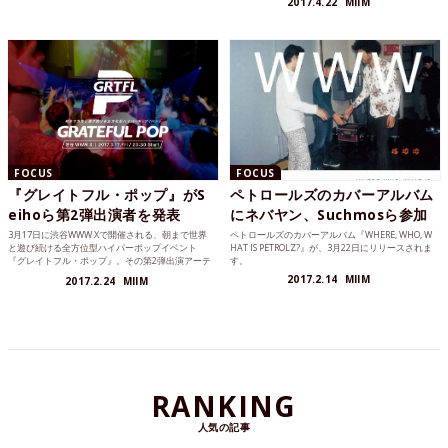
2017.4.22
MIIM
FOCUS
FOCUS
『グレイトフル・ポップ』がS
ペトロールズのカバーアルバム
eihoら第2弾出演者を発表
にネバヤン、Suchmosら参加
3月17日に渋谷WWW Xで開催される、朝まで世界
ペトロールズのカバーアルバム『WHERE, WHO, W
と遊び続ける全方位型ハイパーポップイベント
HAT IS PETROLZ?』が、3月22日にリリースされま
『グレイトフル・ポップ』。その第2弾出演アーテ
す。
ィストがついに発表されました。
2017.2.14
MIIM
2017.2.24
MIIM
RANKING
人気の記事