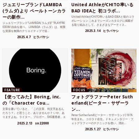
ジュエリーブランドLAMBDA
United AthleがCHITO率いる
(ラムダ)より ペールトーンカラ
BAD IDEAと 初コラボ...
ーの新作...
United AthleがCHITO率いるBAD IDEAと初のコラ
ボレーション これまでシーズンカタログに掲載す
ジュエリーブランド“LAMBDA( ラムダ))” “PLAYFRE
る取り組みとして、さまざまなアーティス...
EDOM 自由を遊べ。 LAMBDA（ラムダ）は、有限
2025.3.14
ヒラバヤシ
な資源を無限のクリエイティブで追...
2025.4.7
ヒラバヤシ
FEATURE
FOCUS
【使ってみた】Boring, inc.
フォトグラファーPeter Suth
の「Character Cou...
erland(ピーター・サザーラ
ン...
文章を書いていると、「この文章、何文字あるん
だろう？」と思うこと、ありませんか？ いや、あ
Peter Sutherland(ピーター・サザーランド) 1976
りますよね。ライター、ブロガー、SNS運用者、エ
年生まれ。 コロラド在住。ドキュメンタリー・フ
ンジニア、学生...
2025.2.13
sn22000
ォトグラフィーのテクニックを使い、隠れ...
2025.1.27
ヒラバヤシ