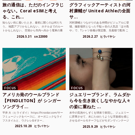
旅の通信は、ただのインフラじ
グラフィックアーティストの河
ゃない。Coral eSIMと考え
村康輔が United Athleの全面
る、これ...
サ...
知らない街に着いたとき、最初に開くのは何だろ
河村康輔とつながりのある仲間がビジュアルに登
う。 地図アプリかもしれない。 ホテルまでのルー
場。撮影場所となった千駄ヶ谷の人気店「ほそ島
トかもしれない。 空港から市内へ向かう電車の乗
や」で、Tシャツ各種が限定数、先着順で配布 こ
り方かもしれな...
れまでUnited...
2026.5.31
sn22000
2026.2.27
ヒラバヤシ
FOCUS
FOCUS
アメリカ発のウールブランド
ジュエリーブランド、ラムダか
【PENDLETON】が シンガー
ら今を生き抜くしなやかな人々
ソングライ...
の姿に重ねた ...
平井 大（ヒライダイ） https://hiraidai.com/サー
水中の気泡やしずくを球体で表現し、ジュエリー
フミュージックをベースに、オーガニックなライ
に昇華させて、水にたゆたうような浮遊感を感じ
フスタイルと、ウクレレ&ギター...
させるボールモチーフなどがモダンヴィンテージ
のような雰囲気も感じ...
2025.10.20
ヒラバヤシ
2025.9.29
ヒラバヤシ