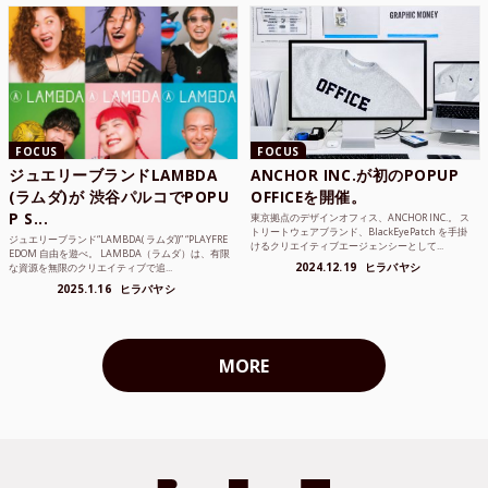
FOCUS
FOCUS
ジュエリーブランドLAMBDA
ANCHOR INC.が初のPOPUP
(ラムダ)が 渋谷パルコでPOPU
OFFICEを開催。
P S...
東京拠点のデザインオフィス、ANCHOR INC.。 ス
トリートウェアブランド、BlackEyePatch を手掛
ジュエリーブランド“LAMBDA( ラムダ))” “PLAYFRE
けるクリエイティブエージェンシーとして...
EDOM 自由を遊べ。 LAMBDA（ラムダ）は、有限
2024.12.19
ヒラバヤシ
な資源を無限のクリエイティブで追...
2025.1.16
ヒラバヤシ
MORE