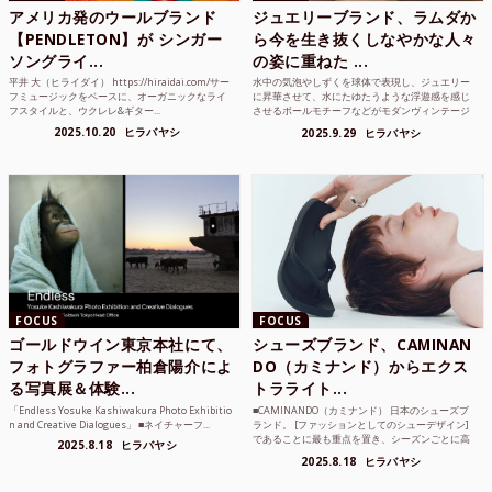
アメリカ発のウールブランド
ジュエリーブランド、ラムダか
【PENDLETON】が シンガー
ら今を生き抜くしなやかな人々
ソングライ...
の姿に重ねた ...
平井 大（ヒライダイ） https://hiraidai.com/サー
水中の気泡やしずくを球体で表現し、ジュエリー
フミュージックをベースに、オーガニックなライ
に昇華させて、水にたゆたうような浮遊感を感じ
フスタイルと、ウクレレ&ギター...
させるボールモチーフなどがモダンヴィンテージ
のような雰囲気も感じ...
2025.10.20
ヒラバヤシ
2025.9.29
ヒラバヤシ
FOCUS
FOCUS
ゴールドウイン東京本社にて、
シューズブランド、CAMINAN
フォトグラファー柏倉陽介によ
DO（カミナンド）からエクス
る写真展＆体験...
トラライト...
「Endless Yosuke Kashiwakura Photo Exhibitio
■CAMINANDO（カミナンド） 日本のシューズブ
n and Creative Dialogues」 ■ネイチャーフ...
ランド。 [ファッションとしてのシューデザイン]
であることに最も重点を置き、シーズンごとに高
2025.8.18
ヒラバヤシ
品質な素...
2025.8.18
ヒラバヤシ