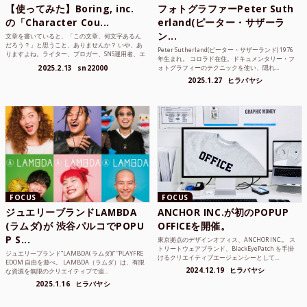
【使ってみた】Boring, inc.
フォトグラファーPeter Suth
の「Character Cou...
erland(ピーター・サザーラ
ン...
文章を書いていると、「この文章、何文字あるん
だろう？」と思うこと、ありませんか？ いや、あ
Peter Sutherland(ピーター・サザーランド) 1976
りますよね。ライター、ブロガー、SNS運用者、エ
年生まれ。 コロラド在住。ドキュメンタリー・フ
ンジニア、学生...
2025.2.13
sn22000
ォトグラフィーのテクニックを使い、隠れ...
2025.1.27
ヒラバヤシ
FOCUS
FOCUS
ジュエリーブランドLAMBDA
ANCHOR INC.が初のPOPUP
(ラムダ)が 渋谷パルコでPOPU
OFFICEを開催。
P S...
東京拠点のデザインオフィス、ANCHOR INC.。 ス
トリートウェアブランド、BlackEyePatch を手掛
ジュエリーブランド“LAMBDA( ラムダ))” “PLAYFRE
けるクリエイティブエージェンシーとして...
EDOM 自由を遊べ。 LAMBDA（ラムダ）は、有限
2024.12.19
ヒラバヤシ
な資源を無限のクリエイティブで追...
2025.1.16
ヒラバヤシ