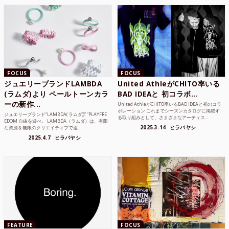
FOCUS
FOCUS
ジュエリーブランドLAMBDA
United AthleがCHITO率いる
(ラムダ)より ペールトーンカラ
BAD IDEAと 初コラボ...
ーの新作...
United AthleがCHITO率いるBAD IDEAと初のコラ
ボレーション これまでシーズンカタログに掲載す
ジュエリーブランド“LAMBDA( ラムダ))” “PLAYFRE
る取り組みとして、さまざまなアーティス...
EDOM 自由を遊べ。 LAMBDA（ラムダ）は、有限
2025.3.14
ヒラバヤシ
な資源を無限のクリエイティブで追...
2025.4.7
ヒラバヤシ
FEATURE
FOCUS