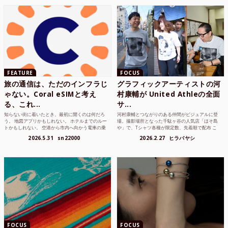
FEATURE
FOCUS
旅の通信は、ただのインフラじ
グラフィックアーティストの河
ゃない。Coral eSIMと考え
村康輔が United Athleの全面
る、これ...
サ...
知らない街に着いたとき、最初に開くのは何だろ
河村康輔とつながりのある仲間がビジュアルに登
う。 地図アプリかもしれない。 ホテルまでのルー
場。撮影場所となった千駄ヶ谷の人気店「ほそ島
トかもしれない。 空港から市内へ向かう電車の乗
や」で、Tシャツ各種が限定数、先着順で配布 こ
り方かもしれな...
れまでUnited...
2026.5.31
sn22000
2026.2.27
ヒラバヤシ
FOCUS
FOCUS