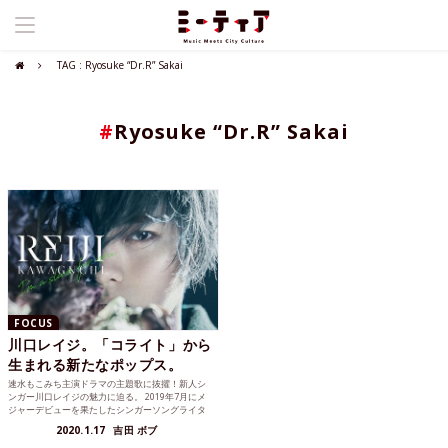
TAG : Ryosuke “Dr.R” Sakai
#
Ryosuke “Dr.R” Sakai
FOCUS
川口レイジ。「コライト」から
生まれる新たなポップス。
速水もこみち主演ドラマの主題歌に抜擢！新人シ
ンガー川口レイジの魅力に迫る。 2019年7月にメ
ジャーデビューを果たしたシンガーソングライタ
ーの川口レイジ...
2020.1.17
吉田 ボブ