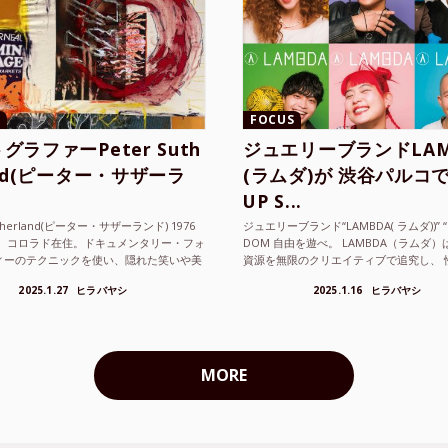
FOCUS
グラファーPeter Suth
ジュエリーブランドLAM
and(ピーター・サザーラ
(ラムダ)が 渋谷パルコで
UP S...
utherland(ピーター・サザーランド) 1976
ジュエリーブランド“LAMBDA( ラムダ))” “P
。 コロラド在住。ドキュメンタリー・フォ
DOM 自由を遊べ。 LAMBDA（ラムダ
ィーのテクニックを使い、隠れた笑いや美
資源を無限のクリエイティブで追究し、 
ているフォトグラファーでフィ...
の枠を超えボーダレスなジュエリ...
2025.1.27
ヒラバヤシ
2025.1.16
ヒラバヤシ
MORE