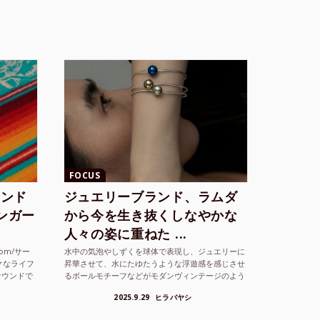
FOCUS
ランド
ジュエリーブランド、ラムダ
シンガー
から今を生き抜くしなやかな
人々の姿に重ねた ...
com/サー
水中の気泡やしずくを球体で表現し、ジュエリーに
クなライフ
昇華させて、水にたゆたうような浮遊感を感じさせ
サウンドで
るボールモチーフなどがモダンヴィンテージのよう
な雰囲気も感じさせるLAMBDA の新しいコレクシ
2025.9.29
ヒラバヤシ
ョンを202...