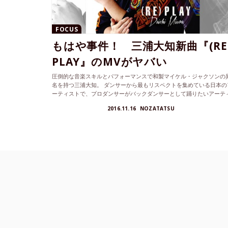
FOCUS
もはや事件！ 三浦大知新曲『(RE
PLAY』のMVがヤバい
圧倒的な音楽スキルとパフォーマンスで和製マイケル・ジャクソンの
名を持つ三浦大知。 ダンサーから最もリスペクトを集めている日本の
ーティストで、プロダンサーがバックダンサーとして踊りたいアーテ
ストナンバー1と言っても過言ではないくらい、ダンサーにとっても
2016.11.16
NOZATATSU
響力があるアーティストだ。 そんな三浦大知が11月23日に新曲『(RE)
AY』をリリースする。 リリースに先駆けてYoutubeの公式サイトでM
が公開されたのだが、このMVが物凄いヤバいことになっていると話
を呼んでいる。 三浦大知ファンだけでなく、ダンス業界にも激震を走
せた三浦大知の新曲『(RE)PLAY』をダンスに注目して紹介しよう！