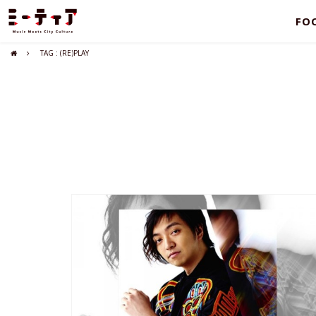
FO
TAG : (RE)PLAY