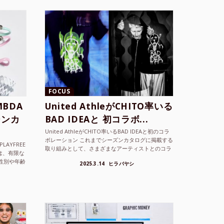
FOCUS
BDA
United AthleがCHITO率いる
ーンカ
BAD IDEAと 初コラボ...
United AthleがCHITO率いるBAD IDEAと初のコラ
ボレーション これまでシーズンカタログに掲載する
LAYFREE
取り組みとして、さまざまなアーティストとのコラ
）は、有限な
ボレーションアイテムを製品見本として作...
性別や年齢
2025.3.14
ヒラバヤシ