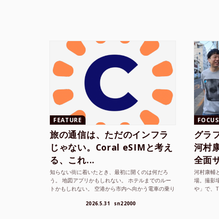
FEATURE
FOCUS
旅の通信は、ただのインフラ
グラ
じゃない。Coral eSIMと考え
河村康輔
る、これ...
全面サ.
知らない街に着いたとき、最初に開くのは何だろ
河村康輔
う。 地図アプリかもしれない。 ホテルまでのルー
場。撮影
トかもしれない。 空港から市内へ向かう電車の乗り
や」で、
方かもしれない。 あるいは、ひとまず音楽を流し
までUni
2026.5.31
sn22000
て、その街の空...
ざまな...