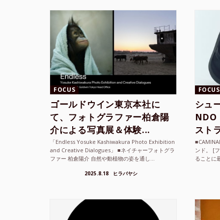
FOCUS
FOCUS
ゴールドウイン東京本社に
シュー
て、フォトグラファー柏倉陽
ND
介による写真展＆体験...
ストラ
「Endless Yosuke Kashiwakura Photo Exhibition
■CAMI
and Creative Dialogues」 ■ネイチャーフォトグラ
ンド。 [
ファー 柏倉陽介 自然や動植物の姿を通し...
ることに
素材を厳
2025.8.18
ヒラバヤシ
メキ...