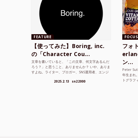
FEATURE
FOCUS
【使ってみた】Boring, inc.
フォト
の「Character Cou...
erl
ン...
文章を書いていると、「この文章、何文字あるんだ
ろう？」と思うこと、ありませんか？ いや、ありま
Peter S
すよね。ライター、ブロガー、SNS運用者、エンジ
年生まれ
ニア、学生… 文字数を意識する仕事やタスクは意外
トグラフ
2025.2.13
sn22000
と多い。で...
を撮り続け