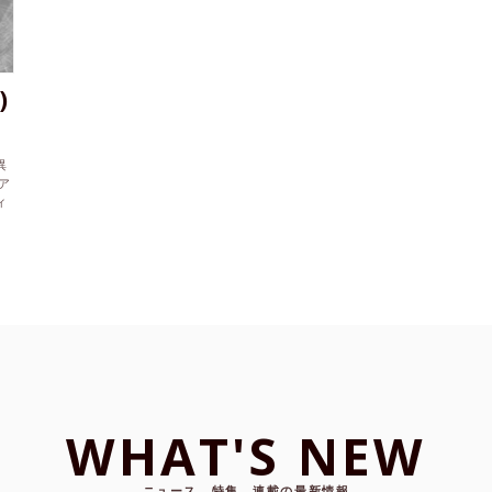
)
異
ア
ィ
影
PL
V
題
ら
WHAT'S NEW
ニュース、特集、連載の最新情報