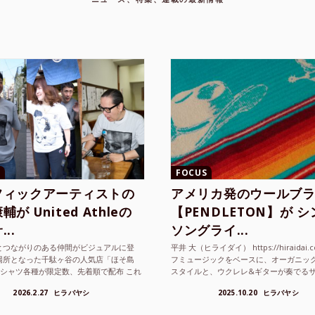
FOCUS
フィックアーティストの
アメリカ発のウールブ
が United Athleの
【PENDLETON】が 
..
ソングライ...
とつながりのある仲間がビジュアルに登
平井 大（ヒライダイ） https://hiraidai.
場所となった千駄ヶ谷の人気店「ほそ島
フミュージックをベースに、オーガニッ
Tシャツ各種が限定数、先着順で配布 これ
スタイルと、ウクレレ&ギターが奏でる
ted Athle（ユナイテッドアスレ）は、さま
注目を集めるシンガ ーソングラ...
2026.2.27
ヒラバヤシ
2025.10.20
ヒラバヤシ