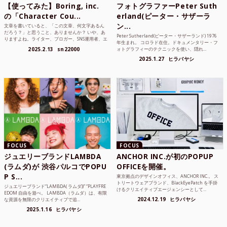
【使ってみた】Boring, inc.
フォトグラファーPeter Suth
の「Character Cou...
erland(ピーター・サザーラ
ン...
文章を書いていると、「この文章、何文字あるん
だろう？」と思うこと、ありませんか？ いや、あ
Peter Sutherland(ピーター・サザーランド) 1976
りますよね。ライター、ブロガー、SNS運用者、エ
年生まれ。 コロラド在住。ドキュメンタリー・フ
ンジニア、学生...
2025.2.13
sn22000
ォトグラフィーのテクニックを使い、隠れ...
2025.1.27
ヒラバヤシ
FOCUS
FOCUS
ジュエリーブランドLAMBDA
ANCHOR INC.が初のPOPUP
(ラムダ)が 渋谷パルコでPOPU
OFFICEを開催。
P S...
東京拠点のデザインオフィス、ANCHOR INC.。 ス
トリートウェアブランド、BlackEyePatch を手掛
ジュエリーブランド“LAMBDA( ラムダ))” “PLAYFRE
けるクリエイティブエージェンシーとして...
EDOM 自由を遊べ。 LAMBDA（ラムダ）は、有限
2024.12.19
ヒラバヤシ
な資源を無限のクリエイティブで追...
2025.1.16
ヒラバヤシ