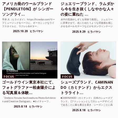
アメリカ発のウールブランド
ジュエリーブランド、ラムダか
【PENDLETON】が シンガー
ら今を生き抜くしなやかな人々
ソングライ...
の姿に重ねた ...
平井 大（ヒライダイ） https://hiraidai.com/サー
水中の気泡やしずくを球体で表現し、ジュエリー
フミュージックをベースに、オーガニックなライ
に昇華させて、水にたゆたうような浮遊感を感じ
フスタイルと、ウクレレ&ギター...
させるボールモチーフなどがモダンヴィンテージ
のような雰囲気も感じ...
2025.10.20
ヒラバヤシ
2025.9.29
ヒラバヤシ
FOCUS
FOCUS
ゴールドウイン東京本社にて、
シューズブランド、CAMINAN
フォトグラファー柏倉陽介によ
DO（カミナンド）からエクス
る写真展＆体験...
トラライト...
「Endless Yosuke Kashiwakura Photo Exhibitio
■CAMINANDO（カミナンド） 日本のシューズブ
n and Creative Dialogues」 ■ネイチャーフ...
ランド。 [ファッションとしてのシューデザイン]
であることに最も重点を置き、シーズンごとに高
2025.8.18
ヒラバヤシ
品質な素...
2025.8.18
ヒラバヤシ