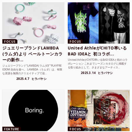
FOCUS
FOCUS
ジュエリーブランドLAMBDA
United AthleがCHITO率いる
(ラムダ)より ペールトーンカラ
BAD IDEAと 初コラボ...
ーの新作...
United AthleがCHITO率いるBAD IDEAと初のコラ
ボレーション これまでシーズンカタログに掲載す
ジュエリーブランド“LAMBDA( ラムダ))” “PLAYFRE
る取り組みとして、さまざまなアーティス...
EDOM 自由を遊べ。 LAMBDA（ラムダ）は、有限
2025.3.14
ヒラバヤシ
な資源を無限のクリエイティブで追...
2025.4.7
ヒラバヤシ
FEATURE
FOCUS