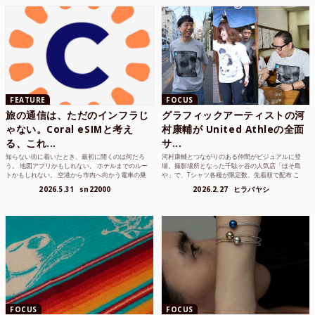
FEATURE
FOCUS
旅の通信は、ただのインフラじ
グラフィックアーティストの河
ゃない。Coral eSIMと考え
村康輔が United Athleの全面
る、これ...
サ...
知らない街に着いたとき、最初に開くのは何だろ
河村康輔とつながりのある仲間がビジュアルに登
う。 地図アプリかもしれない。 ホテルまでのルー
場。撮影場所となった千駄ヶ谷の人気店「ほそ島
トかもしれない。 空港から市内へ向かう電車の乗
や」で、Tシャツ各種が限定数、先着順で配布 こ
り方かもしれな...
れまでUnited...
2026.5.31
sn22000
2026.2.27
ヒラバヤシ
FOCUS
FOCUS