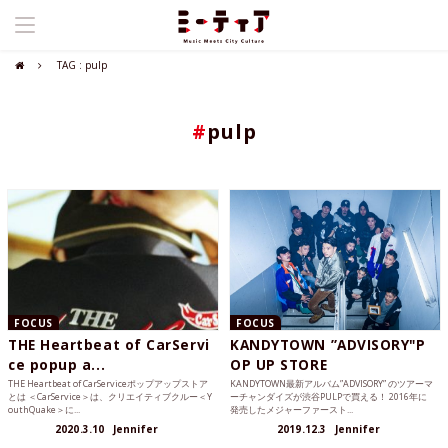
TAG : pulp
#
pulp
FOCUS
FOCUS
THE Heartbeat of CarServi
KANDYTOWN ”ADVISORY"P
ce popup a...
OP UP STORE
THE Heartbeat of CarServiceポップアップストア
KANDYTOWN最新アルバム”ADVISORY” のツアーマ
とは ＜CarService＞は、クリエイティブクルー＜Y
ーチャンダイズが渋谷PULPで買える！ 2016年に
outhQuake＞に...
発売したメジャーファースト...
2020.3.10
Jennifer
2019.12.3
Jennifer