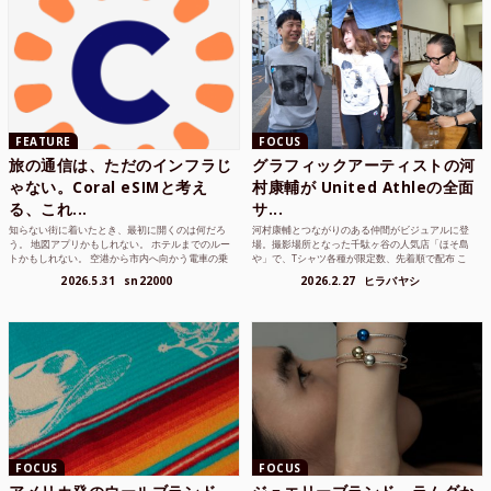
FEATURE
FOCUS
旅の通信は、ただのインフラじ
グラフィックアーティストの河
ゃない。Coral eSIMと考え
村康輔が United Athleの全面
る、これ...
サ...
知らない街に着いたとき、最初に開くのは何だろ
河村康輔とつながりのある仲間がビジュアルに登
う。 地図アプリかもしれない。 ホテルまでのルー
場。撮影場所となった千駄ヶ谷の人気店「ほそ島
トかもしれない。 空港から市内へ向かう電車の乗
や」で、Tシャツ各種が限定数、先着順で配布 こ
り方かもしれな...
れまでUnited...
2026.5.31
sn22000
2026.2.27
ヒラバヤシ
FOCUS
FOCUS