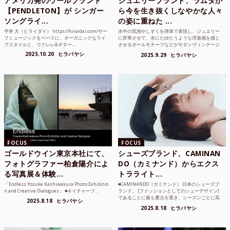
アメリカ発のウールブランド
ジュエリーブランド、ラムダか
【PENDLETON】が シンガー
ら今を生き抜くしなやかな人々
ソングライ...
の姿に重ねた ...
平井 大（ヒライダイ） https://hiraidai.com/サー
水中の気泡やしずくを球体で表現し、ジュエリー
フミュージックをベースに、オーガニックなライ
に昇華させて、水にたゆたうような浮遊感を感じ
フスタイルと、ウクレレ&ギター...
させるボールモチーフなどがモダンヴィンテージ
のような雰囲気も感じ...
2025.10.20
ヒラバヤシ
2025.9.29
ヒラバヤシ
FOCUS
FOCUS
ゴールドウイン東京本社にて、
シューズブランド、CAMINAN
フォトグラファー柏倉陽介によ
DO（カミナンド）からエクス
る写真展＆体験...
トラライト...
「Endless Yosuke Kashiwakura Photo Exhibitio
■CAMINANDO（カミナンド） 日本のシューズブ
n and Creative Dialogues」 ■ネイチャーフ...
ランド。 [ファッションとしてのシューデザイン]
であることに最も重点を置き、シーズンごとに高
2025.8.18
ヒラバヤシ
品質な素...
2025.8.18
ヒラバヤシ