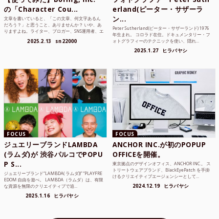
の「Character Cou...
erland(ピーター・サザーラ
ン...
文章を書いていると、「この文章、何文字あるん
だろう？」と思うこと、ありませんか？ いや、あ
Peter Sutherland(ピーター・サザーランド) 1976
りますよね。ライター、ブロガー、SNS運用者、エ
年生まれ。 コロラド在住。ドキュメンタリー・フ
ンジニア、学生...
2025.2.13
sn22000
ォトグラフィーのテクニックを使い、隠れ...
2025.1.27
ヒラバヤシ
FOCUS
FOCUS
ジュエリーブランドLAMBDA
ANCHOR INC.が初のPOPUP
(ラムダ)が 渋谷パルコでPOPU
OFFICEを開催。
P S...
東京拠点のデザインオフィス、ANCHOR INC.。 ス
トリートウェアブランド、BlackEyePatch を手掛
ジュエリーブランド“LAMBDA( ラムダ))” “PLAYFRE
けるクリエイティブエージェンシーとして...
EDOM 自由を遊べ。 LAMBDA（ラムダ）は、有限
2024.12.19
ヒラバヤシ
な資源を無限のクリエイティブで追...
2025.1.16
ヒラバヤシ