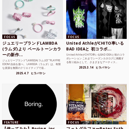
FOCUS
FOCUS
ジュエリーブランドLAMBDA
United AthleがCHITO率いる
(ラムダ)より ペールトーンカラ
BAD IDEAと 初コラボ...
ーの新作...
United AthleがCHITO率いるBAD IDEAと初のコラ
ボレーション これまでシーズンカタログに掲載す
ジュエリーブランド“LAMBDA( ラムダ))” “PLAYFRE
る取り組みとして、さまざまなアーティス...
EDOM 自由を遊べ。 LAMBDA（ラムダ）は、有限
2025.3.14
ヒラバヤシ
な資源を無限のクリエイティブで追...
2025.4.7
ヒラバヤシ
FEATURE
FOCUS
【使ってみた】Boring, inc.
フォトグラファーPeter Suth