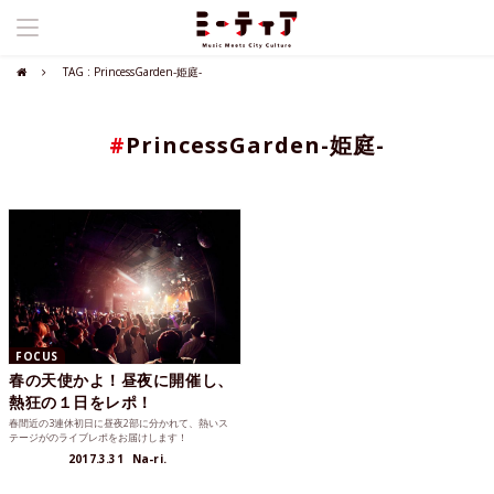
TAG : PrincessGarden-姫庭-
#
PrincessGarden-姫庭-
FOCUS
春の天使かよ！昼夜に開催し、
熱狂の１日をレポ！
春間近の3連休初日に昼夜2部に分かれて、熱いス
テージがのライブレポをお届けします！
2017.3.31
Na-ri.