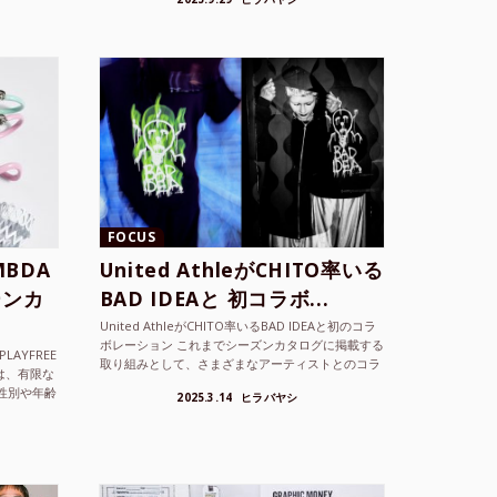
ョンを202...
FOCUS
BDA
United AthleがCHITO率いる
ーンカ
BAD IDEAと 初コラボ...
United AthleがCHITO率いるBAD IDEAと初のコラ
ボレーション これまでシーズンカタログに掲載する
LAYFREE
取り組みとして、さまざまなアーティストとのコラ
）は、有限な
ボレーションアイテムを製品見本として作...
性別や年齢
2025.3.14
ヒラバヤシ