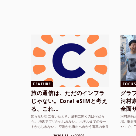
FEATURE
FOCUS
旅の通信は、ただのインフラ
グラ
じゃない。Coral eSIMと考え
河村康輔
る、これ...
全面サ.
知らない街に着いたとき、最初に開くのは何だろ
河村康輔
う。 地図アプリかもしれない。 ホテルまでのルー
場。撮影
トかもしれない。 空港から市内へ向かう電車の乗り
や」で、
方かもしれない。 あるいは、ひとまず音楽を流し
までUni
2026.5.31
sn22000