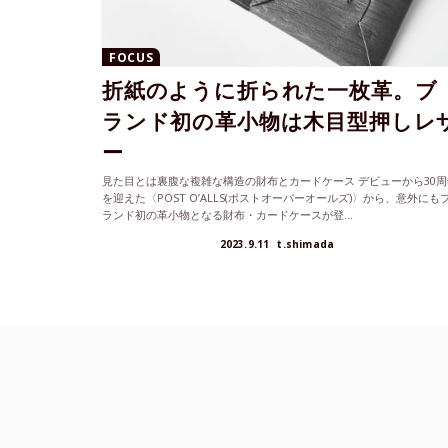
FOCUS
折紙のように折られた一枚革。ブ
ランド初の革小物は木目型押しレ
ー
見た目とは裏腹な複雑な構造の財布とカードケース デビューから30周
を迎えた〈POST O’ALLS(ポストオーバーオールズ)〉から、意外にも
ランド初の革小物となる財布・カードケースが登...
2023.9.11
t.shimada