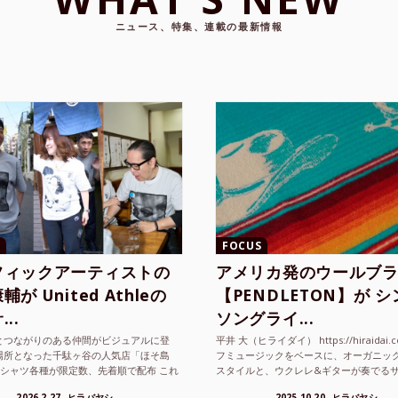
ニュース、特集、連載の最新情報
FOCUS
フィックアーティストの
アメリカ発のウールブ
が United Athleの
【PENDLETON】が 
..
ソングライ...
とつながりのある仲間がビジュアルに登
平井 大（ヒライダイ） https://hiraidai.
場所となった千駄ヶ谷の人気店「ほそ島
フミュージックをベースに、オーガニッ
Tシャツ各種が限定数、先着順で配布 これ
スタイルと、ウクレレ&ギターが奏でる
ted Athle（ユナイテッドアスレ）は、さま
注目を集めるシンガ ーソングラ...
2026.2.27
ヒラバヤシ
2025.10.20
ヒラバヤシ