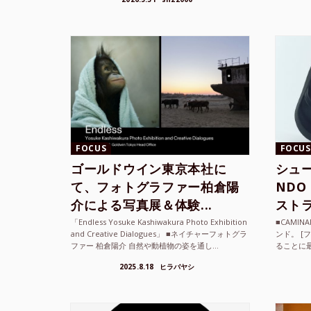
て、その街の空...
ざまな...
FOCUS
FOCUS
ゴールドウイン東京本社に
シュー
て、フォトグラファー柏倉陽
ND
介による写真展＆体験...
ストラ
「Endless Yosuke Kashiwakura Photo Exhibition
■CAMI
and Creative Dialogues」 ■ネイチャーフォトグラ
ンド。 [
ファー 柏倉陽介 自然や動植物の姿を通し...
ることに
素材を厳
2025.8.18
ヒラバヤシ
メキ...