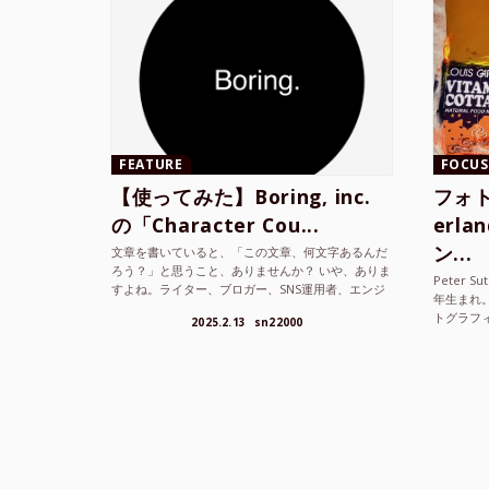
FEATURE
FOCUS
【使ってみた】Boring, inc.
フォト
の「Character Cou...
erl
ン...
文章を書いていると、「この文章、何文字あるんだ
ろう？」と思うこと、ありませんか？ いや、ありま
Peter S
すよね。ライター、ブロガー、SNS運用者、エンジ
年生まれ
ニア、学生… 文字数を意識する仕事やタスクは意外
トグラフ
2025.2.13
sn22000
と多い。で...
を撮り続け