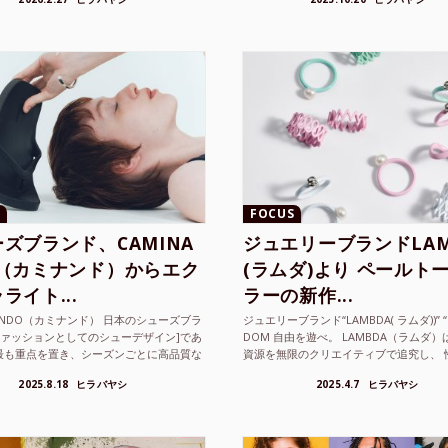
FOCUS
ズブランド、CAMINA
ジュエリーブランドLAM
O（カミナンド）からエク
(ラムダ)より ペールト
ライト...
ラーの新作...
NANDO（カミナンド） 日本のシューズブラ
ジュエリーブランド“LAMBDA( ラムダ))” “P
ファッションとしてのシューデザイン]であ
DOM 自由を遊べ。 LAMBDA（ラムダ
最も重点を置き、シーズンごとに高品質な
資源を無限のクリエイティブで追究し、 
選し、伝統的な靴作りの技術を今でも持つ
の枠を超えボーダレスなジュエリ...
2025.8.18
ヒラバヤシ
2025.4.7
ヒラバヤシ