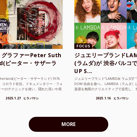
FOCUS
グラファーPeter Suth
ジュエリーブランドLAM
and(ピーター・サザーラ
(ラムダ)が 渋谷パルコで
UP S...
utherland(ピーター・サザーランド) 1976
ジュエリーブランド“LAMBDA( ラムダ))” “P
。 コロラド在住。ドキュメンタリー・フォ
DOM 自由を遊べ。 LAMBDA（ラムダ
ィーのテクニックを使い、隠れた笑いや美
資源を無限のクリエイティブで追究し、 
ているフォトグラファーでフィ...
の枠を超えボーダレスなジュエリ...
2025.1.27
ヒラバヤシ
2025.1.16
ヒラバヤシ
MORE