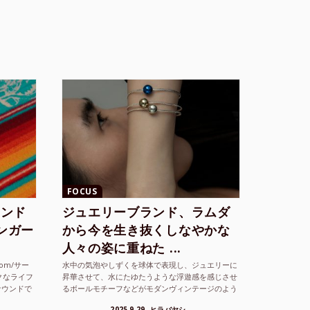
FOCUS
ランド
ジュエリーブランド、ラムダ
シンガー
から今を生き抜くしなやかな
人々の姿に重ねた ...
com/サー
水中の気泡やしずくを球体で表現し、ジュエリーに
クなライフ
昇華させて、水にたゆたうような浮遊感を感じさせ
サウンドで
るボールモチーフなどがモダンヴィンテージのよう
な雰囲気も感じさせるLAMBDA の新しいコレクシ
2025.9.29
ヒラバヤシ