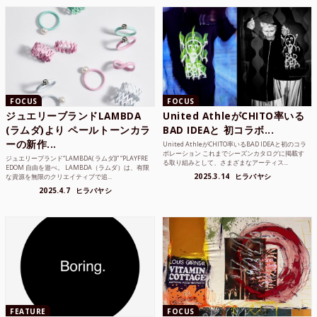
FOCUS
FOCUS
ジュエリーブランドLAMBDA
United AthleがCHITO率いる
(ラムダ)より ペールトーンカラ
BAD IDEAと 初コラボ...
ーの新作...
United AthleがCHITO率いるBAD IDEAと初のコラ
ボレーション これまでシーズンカタログに掲載す
ジュエリーブランド“LAMBDA( ラムダ))” “PLAYFRE
る取り組みとして、さまざまなアーティス...
EDOM 自由を遊べ。 LAMBDA（ラムダ）は、有限
2025.3.14
ヒラバヤシ
な資源を無限のクリエイティブで追...
2025.4.7
ヒラバヤシ
FEATURE
FOCUS