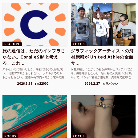
FEATURE
FOCUS
旅の通信は、ただのインフラじ
グラフィックアーティストの河
ゃない。Coral eSIMと考え
村康輔が United Athleの全面
る、これ...
サ...
知らない街に着いたとき、最初に開くのは何だろ
河村康輔とつながりのある仲間がビジュアルに登
う。 地図アプリかもしれない。 ホテルまでのルー
場。撮影場所となった千駄ヶ谷の人気店「ほそ島
トかもしれない。 空港から市内へ向かう電車の乗
や」で、Tシャツ各種が限定数、先着順で配布 こ
り方かもしれな...
れまでUnited...
2026.5.31
sn22000
2026.2.27
ヒラバヤシ
FOCUS
FOCUS