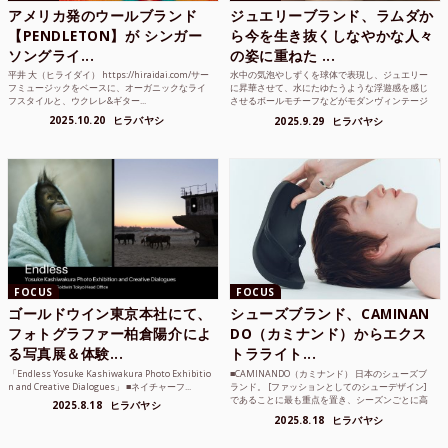
アメリカ発のウールブランド
ジュエリーブランド、ラムダか
【PENDLETON】が シンガー
ら今を生き抜くしなやかな人々
ソングライ...
の姿に重ねた ...
平井 大（ヒライダイ） https://hiraidai.com/サー
水中の気泡やしずくを球体で表現し、ジュエリー
フミュージックをベースに、オーガニックなライ
に昇華させて、水にたゆたうような浮遊感を感じ
フスタイルと、ウクレレ&ギター...
させるボールモチーフなどがモダンヴィンテージ
のような雰囲気も感じ...
2025.10.20
ヒラバヤシ
2025.9.29
ヒラバヤシ
FOCUS
FOCUS
ゴールドウイン東京本社にて、
シューズブランド、CAMINAN
フォトグラファー柏倉陽介によ
DO（カミナンド）からエクス
る写真展＆体験...
トラライト...
「Endless Yosuke Kashiwakura Photo Exhibitio
■CAMINANDO（カミナンド） 日本のシューズブ
n and Creative Dialogues」 ■ネイチャーフ...
ランド。 [ファッションとしてのシューデザイン]
であることに最も重点を置き、シーズンごとに高
2025.8.18
ヒラバヤシ
品質な素...
2025.8.18
ヒラバヤシ