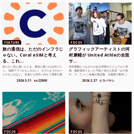
FEATURE
FOCUS
旅の通信は、ただのインフラじ
グラフィックアーティストの河
ゃない。Coral eSIMと考え
村康輔が United Athleの全面
る、これ...
サ...
知らない街に着いたとき、最初に開くのは何だろ
河村康輔とつながりのある仲間がビジュアルに登
う。 地図アプリかもしれない。 ホテルまでのルー
場。撮影場所となった千駄ヶ谷の人気店「ほそ島
トかもしれない。 空港から市内へ向かう電車の乗
や」で、Tシャツ各種が限定数、先着順で配布 こ
り方かもしれな...
れまでUnited...
2026.5.31
sn22000
2026.2.27
ヒラバヤシ
FOCUS
FOCUS