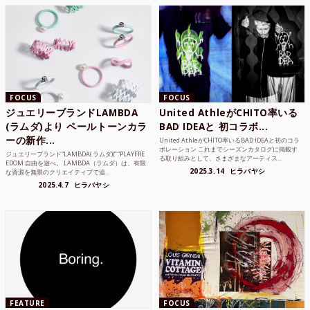
FOCUS
FOCUS
ジュエリーブランドLAMBDA
United AthleがCHITO率いる
(ラムダ)より ペールトーンカラ
BAD IDEAと 初コラボ...
ーの新作...
United AthleがCHITO率いるBAD IDEAと初のコラ
ボレーション これまでシーズンカタログに掲載す
ジュエリーブランド“LAMBDA( ラムダ))” “PLAYFRE
る取り組みとして、さまざまなアーティス...
EDOM 自由を遊べ。 LAMBDA（ラムダ）は、有限
2025.3.14
ヒラバヤシ
な資源を無限のクリエイティブで追...
2025.4.7
ヒラバヤシ
FEATURE
FOCUS