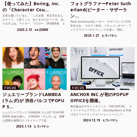
【使ってみた】Boring, inc.
フォトグラファーPeter Suth
の「Character Cou...
erland(ピーター・サザーラ
ン...
文章を書いていると、「この文章、何文字あるん
だろう？」と思うこと、ありませんか？ いや、あ
Peter Sutherland(ピーター・サザーランド) 1976
りますよね。ライター、ブロガー、SNS運用者、エ
年生まれ。 コロラド在住。ドキュメンタリー・フ
ンジニア、学生...
2025.2.13
sn22000
ォトグラフィーのテクニックを使い、隠れ...
2025.1.27
ヒラバヤシ
FOCUS
FOCUS
ジュエリーブランドLAMBDA
ANCHOR INC.が初のPOPUP
(ラムダ)が 渋谷パルコでPOPU
OFFICEを開催。
P S...
東京拠点のデザインオフィス、ANCHOR INC.。 ス
トリートウェアブランド、BlackEyePatch を手掛
ジュエリーブランド“LAMBDA( ラムダ))” “PLAYFRE
けるクリエイティブエージェンシーとして...
EDOM 自由を遊べ。 LAMBDA（ラムダ）は、有限
2024.12.19
ヒラバヤシ
な資源を無限のクリエイティブで追...
2025.1.16
ヒラバヤシ