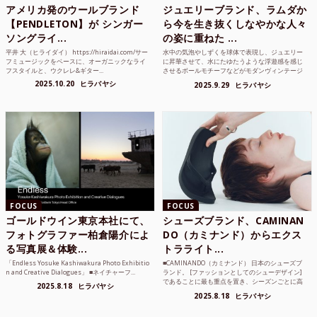
アメリカ発のウールブランド
ジュエリーブランド、ラムダか
【PENDLETON】が シンガー
ら今を生き抜くしなやかな人々
ソングライ...
の姿に重ねた ...
平井 大（ヒライダイ） https://hiraidai.com/サー
水中の気泡やしずくを球体で表現し、ジュエリー
フミュージックをベースに、オーガニックなライ
に昇華させて、水にたゆたうような浮遊感を感じ
フスタイルと、ウクレレ&ギター...
させるボールモチーフなどがモダンヴィンテージ
のような雰囲気も感じ...
2025.10.20
ヒラバヤシ
2025.9.29
ヒラバヤシ
FOCUS
FOCUS
ゴールドウイン東京本社にて、
シューズブランド、CAMINAN
フォトグラファー柏倉陽介によ
DO（カミナンド）からエクス
る写真展＆体験...
トラライト...
「Endless Yosuke Kashiwakura Photo Exhibitio
■CAMINANDO（カミナンド） 日本のシューズブ
n and Creative Dialogues」 ■ネイチャーフ...
ランド。 [ファッションとしてのシューデザイン]
であることに最も重点を置き、シーズンごとに高
2025.8.18
ヒラバヤシ
品質な素...
2025.8.18
ヒラバヤシ