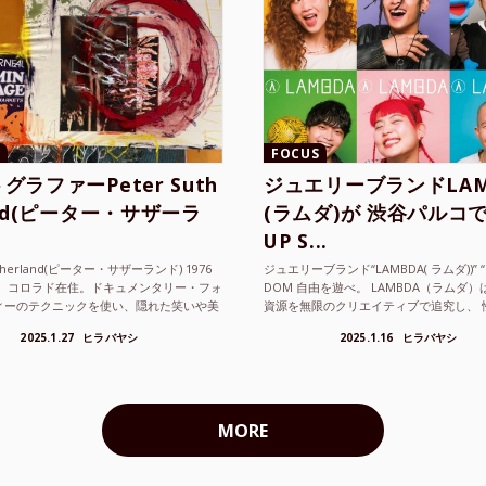
FOCUS
グラファーPeter Suth
ジュエリーブランドLAM
and(ピーター・サザーラ
(ラムダ)が 渋谷パルコで
UP S...
utherland(ピーター・サザーランド) 1976
ジュエリーブランド“LAMBDA( ラムダ))” “P
。 コロラド在住。ドキュメンタリー・フォ
DOM 自由を遊べ。 LAMBDA（ラムダ
ィーのテクニックを使い、隠れた笑いや美
資源を無限のクリエイティブで追究し、 
ているフォトグラファーでフィ...
の枠を超えボーダレスなジュエリ...
2025.1.27
ヒラバヤシ
2025.1.16
ヒラバヤシ
MORE