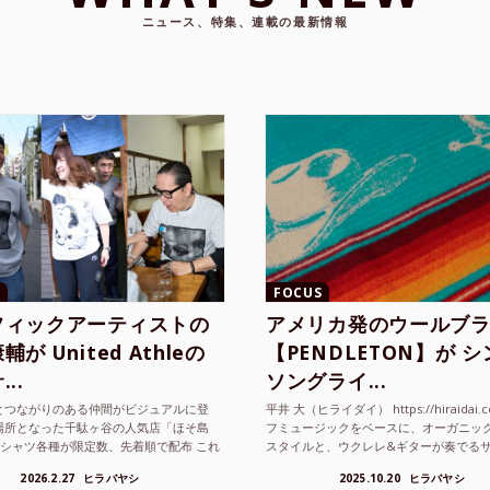
ニュース、特集、連載の最新情報
FOCUS
フィックアーティストの
アメリカ発のウールブ
が United Athleの
【PENDLETON】が 
..
ソングライ...
とつながりのある仲間がビジュアルに登
平井 大（ヒライダイ） https://hiraidai.
場所となった千駄ヶ谷の人気店「ほそ島
フミュージックをベースに、オーガニッ
Tシャツ各種が限定数、先着順で配布 これ
スタイルと、ウクレレ&ギターが奏でる
ted Athle（ユナイテッドアスレ）は、さま
注目を集めるシンガ ーソングラ...
2026.2.27
ヒラバヤシ
2025.10.20
ヒラバヤシ