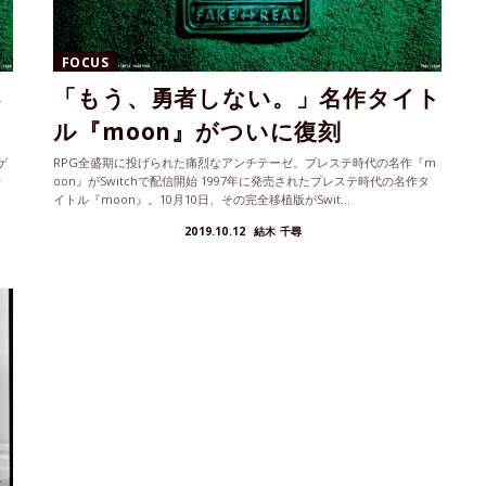
FOCUS
さ
「もう、勇者しない。」名作タイト
ル『moon』がついに復刻
ゲ
RPG全盛期に投げられた痛烈なアンチテーゼ。プレステ時代の名作『m
せ
oon』がSwitchで配信開始 1997年に発売されたプレステ時代の名作タ
イトル『moon』。10月10日、その完全移植版がSwit...
2019.10.12
結木 千尋