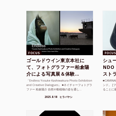
FOCUS
FOCUS
ゴールドウイン東京本社に
シュー
て、フォトグラファー柏倉陽
ND
介による写真展＆体験...
ストラ
「Endless Yosuke Kashiwakura Photo Exhibition
■CAMI
and Creative Dialogues」 ■ネイチャーフォトグラ
ンド。 [
ファー 柏倉陽介 自然や動植物の姿を通し...
ることに
素材を厳
2025.8.18
ヒラバヤシ
メキ...