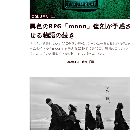
COLUMN
異色のRPG「moon」復刻が予感
せる物語の続き
「もう、勇者しない」RPG全盛の時代、シーンに一石を投じた異色の
ームタイトル「moon」を考える 2019年10月10日。満月の日に合わ
て、かつての人気タイトルがNintendo Switchへと...
2020.3.3
結木 千尋