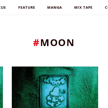
CUS
FEATURE
MANGA
MIX TAPE
C
#
MOON