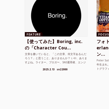
FEATURE
FOCUS
【使ってみた】Boring, inc.
フォト
の「Character Cou...
erl
ン...
文章を書いていると、「この文章、何文字あるんだ
ろう？」と思うこと、ありませんか？ いや、ありま
Peter S
すよね。ライター、ブロガー、SNS運用者、エンジ
年生まれ
ニア、学生… 文字数を意識する仕事やタスクは意外
トグラフ
2025.2.13
sn22000
と多い。で...
を撮り続け