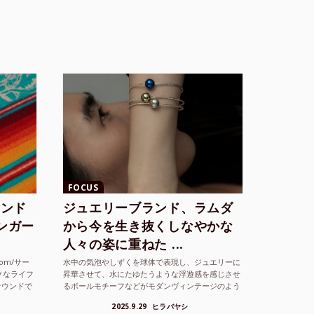
FOCUS
ランド
ジュエリーブランド、ラムダ
シンガー
から今を生き抜くしなやかな
人々の姿に重ねた ...
com/サー
水中の気泡やしずくを球体で表現し、ジュエリーに
クなライフ
昇華させて、水にたゆたうような浮遊感を感じさせ
サウンドで
るボールモチーフなどがモダンヴィンテージのよう
な雰囲気も感じさせるLAMBDA の新しいコレクシ
2025.9.29
ヒラバヤシ
ョンを202...