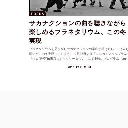
FOCUS
サカナクションの曲を聴きながら
楽しめるプラネタリウム、この冬
実現
プラネタリウムを見ながらサカナクションの楽曲が聴けたら…。そん
願いがこの冬実現してしまう。12月16日より「コニカミノルタプラネ
リウム“天空”in東京スカイツリータウン」にて上映のプログラム「au×
AKUTO オリジナルプラネタリウム『MOON』」に、サカナクション
2016.12.2
MIIM
新曲『moon』が使用されるのだ。