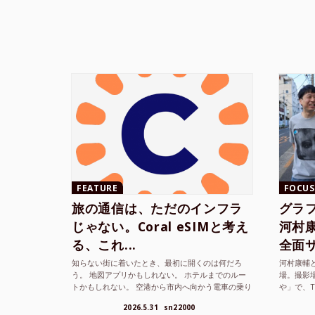
FEATURE
FOCUS
旅の通信は、ただのインフラ
グラ
じゃない。Coral eSIMと考え
河村康輔
る、これ...
全面サ.
知らない街に着いたとき、最初に開くのは何だろ
河村康輔
う。 地図アプリかもしれない。 ホテルまでのルー
場。撮影
トかもしれない。 空港から市内へ向かう電車の乗り
や」で、
方かもしれない。 あるいは、ひとまず音楽を流し
までUni
2026.5.31
sn22000
て、その街の空...
ざまな...