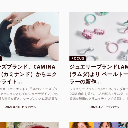
FOCUS
ズブランド、CAMINA
ジュエリーブランドLAM
O（カミナンド）からエク
(ラムダ)より ペールト
ライト...
ラーの新作...
NANDO（カミナンド） 日本のシューズブラ
ジュエリーブランド“LAMBDA( ラムダ))” “P
ファッションとしてのシューデザイン]であ
DOM 自由を遊べ。 LAMBDA（ラムダ
最も重点を置き、シーズンごとに高品質な
資源を無限のクリエイティブで追究し、 
選し、伝統的な靴作りの技術を今でも持つ
の枠を超えボーダレスなジュエリ...
2025.8.18
ヒラバヤシ
2025.4.7
ヒラバヤシ