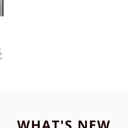
な
タ
H
の
WHAT'S NEW