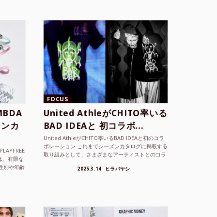
FOCUS
BDA
United AthleがCHITO率いる
ーンカ
BAD IDEAと 初コラボ...
United AthleがCHITO率いるBAD IDEAと初のコラ
ボレーション これまでシーズンカタログに掲載する
LAYFREE
取り組みとして、さまざまなアーティストとのコラ
）は、有限な
ボレーションアイテムを製品見本として作...
性別や年齢
2025.3.14
ヒラバヤシ