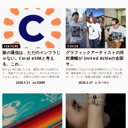
FEATURE
FOCUS
旅の通信は、ただのインフラじ
グラフィックアーティストの河
ゃない。Coral eSIMと考え
村康輔が United Athleの全面
る、これ...
サ...
知らない街に着いたとき、最初に開くのは何だろ
河村康輔とつながりのある仲間がビジュアルに登
う。 地図アプリかもしれない。 ホテルまでのルー
場。撮影場所となった千駄ヶ谷の人気店「ほそ島
トかもしれない。 空港から市内へ向かう電車の乗
や」で、Tシャツ各種が限定数、先着順で配布 こ
り方かもしれな...
れまでUnited...
2026.5.31
sn22000
2026.2.27
ヒラバヤシ