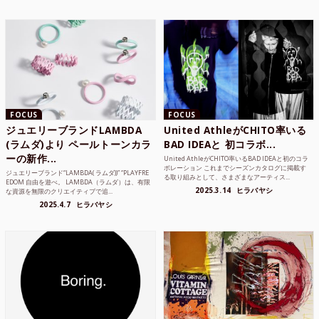
FOCUS
FOCUS
ジュエリーブランドLAMBDA
United AthleがCHITO率いる
(ラムダ)より ペールトーンカラ
BAD IDEAと 初コラボ...
ーの新作...
United AthleがCHITO率いるBAD IDEAと初のコラ
ボレーション これまでシーズンカタログに掲載す
ジュエリーブランド“LAMBDA( ラムダ))” “PLAYFRE
る取り組みとして、さまざまなアーティス...
EDOM 自由を遊べ。 LAMBDA（ラムダ）は、有限
2025.3.14
ヒラバヤシ
な資源を無限のクリエイティブで追...
2025.4.7
ヒラバヤシ