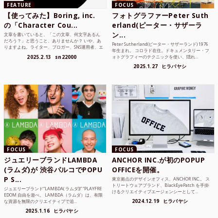
FEATURE
FOCUS
【使ってみた】Boring, inc.
フォトグラファーPeter Suth
の「Character Cou...
erland(ピーター・サザーラ
ン...
文章を書いていると、「この文章、何文字あるん
だろう？」と思うこと、ありませんか？ いや、あ
Peter Sutherland(ピーター・サザーランド) 1976
りますよね。ライター、ブロガー、SNS運用者、エ
年生まれ。 コロラド在住。ドキュメンタリー・フ
ンジニア、学生...
2025.2.13
sn22000
ォトグラフィーのテクニックを使い、隠れ...
2025.1.27
ヒラバヤシ
FOCUS
FOCUS
ジュエリーブランドLAMBDA
ANCHOR INC.が初のPOPUP
(ラムダ)が 渋谷パルコでPOPU
OFFICEを開催。
P S...
東京拠点のデザインオフィス、ANCHOR INC.。 ス
トリートウェアブランド、BlackEyePatch を手掛
ジュエリーブランド“LAMBDA( ラムダ))” “PLAYFRE
けるクリエイティブエージェンシーとして...
EDOM 自由を遊べ。 LAMBDA（ラムダ）は、有限
2024.12.19
ヒラバヤシ
な資源を無限のクリエイティブで追...
2025.1.16
ヒラバヤシ