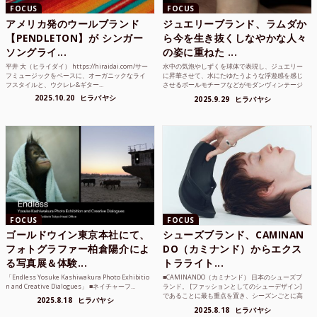
FOCUS
FOCUS
アメリカ発のウールブランド
ジュエリーブランド、ラムダか
【PENDLETON】が シンガー
ら今を生き抜くしなやかな人々
ソングライ...
の姿に重ねた ...
平井 大（ヒライダイ） https://hiraidai.com/サー
水中の気泡やしずくを球体で表現し、ジュエリー
フミュージックをベースに、オーガニックなライ
に昇華させて、水にたゆたうような浮遊感を感じ
フスタイルと、ウクレレ&ギター...
させるボールモチーフなどがモダンヴィンテージ
のような雰囲気も感じ...
2025.10.20
ヒラバヤシ
2025.9.29
ヒラバヤシ
FOCUS
FOCUS
ゴールドウイン東京本社にて、
シューズブランド、CAMINAN
フォトグラファー柏倉陽介によ
DO（カミナンド）からエクス
る写真展＆体験...
トラライト...
「Endless Yosuke Kashiwakura Photo Exhibitio
■CAMINANDO（カミナンド） 日本のシューズブ
n and Creative Dialogues」 ■ネイチャーフ...
ランド。 [ファッションとしてのシューデザイン]
であることに最も重点を置き、シーズンごとに高
2025.8.18
ヒラバヤシ
品質な素...
2025.8.18
ヒラバヤシ