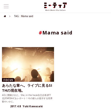
TAG : Mama said
#
Mama said
FOCUS
あらたな章へ。ライブに見るSI
THの現在地。
4/2に開催された、She, in the haze自主企画 @下
北沢MOSAiCをレポート！今の彼らが提示する世界
観やいかに。
2017.4.8
Yuki Kawasaki