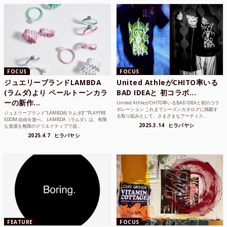
FOCUS
FOCUS
ジュエリーブランドLAMBDA
United AthleがCHITO率いる
(ラムダ)より ペールトーンカラ
BAD IDEAと 初コラボ...
ーの新作...
United AthleがCHITO率いるBAD IDEAと初のコラ
ボレーション これまでシーズンカタログに掲載す
ジュエリーブランド“LAMBDA( ラムダ))” “PLAYFRE
る取り組みとして、さまざまなアーティス...
EDOM 自由を遊べ。 LAMBDA（ラムダ）は、有限
2025.3.14
ヒラバヤシ
な資源を無限のクリエイティブで追...
2025.4.7
ヒラバヤシ
FEATURE
FOCUS