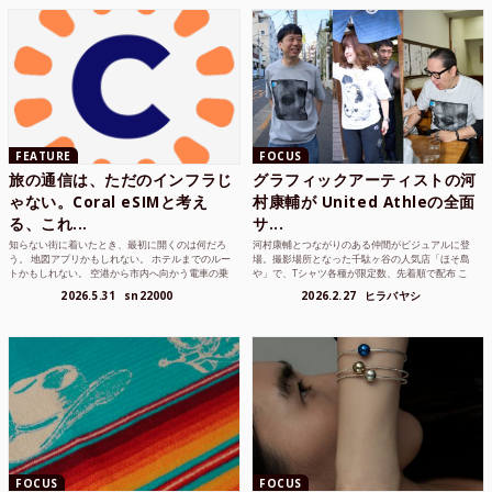
FEATURE
FOCUS
旅の通信は、ただのインフラじ
グラフィックアーティストの河
ゃない。Coral eSIMと考え
村康輔が United Athleの全面
る、これ...
サ...
知らない街に着いたとき、最初に開くのは何だろ
河村康輔とつながりのある仲間がビジュアルに登
う。 地図アプリかもしれない。 ホテルまでのルー
場。撮影場所となった千駄ヶ谷の人気店「ほそ島
トかもしれない。 空港から市内へ向かう電車の乗
や」で、Tシャツ各種が限定数、先着順で配布 こ
り方かもしれな...
れまでUnited...
2026.5.31
sn22000
2026.2.27
ヒラバヤシ
FOCUS
FOCUS