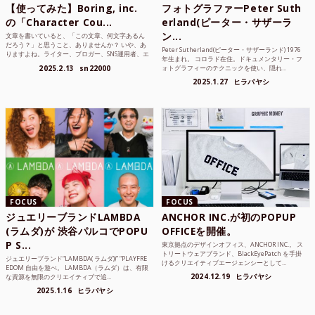
【使ってみた】Boring, inc.
フォトグラファーPeter Suth
の「Character Cou...
erland(ピーター・サザーラ
ン...
文章を書いていると、「この文章、何文字あるん
だろう？」と思うこと、ありませんか？ いや、あ
Peter Sutherland(ピーター・サザーランド) 1976
りますよね。ライター、ブロガー、SNS運用者、エ
年生まれ。 コロラド在住。ドキュメンタリー・フ
ンジニア、学生...
2025.2.13
sn22000
ォトグラフィーのテクニックを使い、隠れ...
2025.1.27
ヒラバヤシ
FOCUS
FOCUS
ジュエリーブランドLAMBDA
ANCHOR INC.が初のPOPUP
(ラムダ)が 渋谷パルコでPOPU
OFFICEを開催。
P S...
東京拠点のデザインオフィス、ANCHOR INC.。 ス
トリートウェアブランド、BlackEyePatch を手掛
ジュエリーブランド“LAMBDA( ラムダ))” “PLAYFRE
けるクリエイティブエージェンシーとして...
EDOM 自由を遊べ。 LAMBDA（ラムダ）は、有限
2024.12.19
ヒラバヤシ
な資源を無限のクリエイティブで追...
2025.1.16
ヒラバヤシ