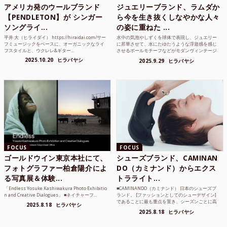
アメリカ発のウールブランド
ジュエリーブランド、ラムダか
【PENDLETON】が シンガー
ら今を生き抜くしなやかな人々
ソングライ...
の姿に重ねた ...
平井 大（ヒライダイ） https://hiraidai.com/サー
水中の気泡やしずくを球体で表現し、ジュエリー
フミュージックをベースに、オーガニックなライ
に昇華させて、水にたゆたうような浮遊感を感じ
フスタイルと、ウクレレ&ギター...
させるボールモチーフなどがモダンヴィンテージ
のような雰囲気も感じ...
2025.10.20
ヒラバヤシ
2025.9.29
ヒラバヤシ
FOCUS
FOCUS
ゴールドウイン東京本社にて、
シューズブランド、CAMINAN
フォトグラファー柏倉陽介によ
DO（カミナンド）からエクス
る写真展＆体験...
トラライト...
「Endless Yosuke Kashiwakura Photo Exhibitio
■CAMINANDO（カミナンド） 日本のシューズブ
n and Creative Dialogues」 ■ネイチャーフ...
ランド。 [ファッションとしてのシューデザイン]
であることに最も重点を置き、シーズンごとに高
2025.8.18
ヒラバヤシ
品質な素...
2025.8.18
ヒラバヤシ