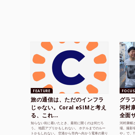
FEATURE
FOCUS
旅の通信は、ただのインフラ
グラ
じゃない。Coral eSIMと考え
河村康輔
る、これ...
全面サ.
知らない街に着いたとき、最初に開くのは何だろ
河村康輔
う。 地図アプリかもしれない。 ホテルまでのルー
場。撮影
トかもしれない。 空港から市内へ向かう電車の乗り
や」で、
方かもしれない。 あるいは、ひとまず音楽を流し
までUni
2026.5.31
sn22000
て、その街の空...
ざまな...