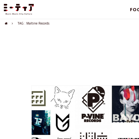
FO
TAG : Maltine Records