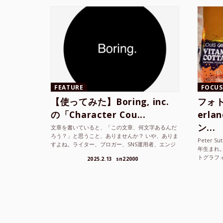
FEATURE
FOCUS
【使ってみた】Boring, inc.
フォト
の「Character Cou...
erl
ン...
文章を書いていると、「この文章、何文字あるんだ
ろう？」と思うこと、ありませんか？ いや、ありま
Peter S
すよね。ライター、ブロガー、SNS運用者、エンジ
年生まれ
ニア、学生… 文字数を意識する仕事やタスクは意外
トグラフ
2025.2.13
sn22000
と多い。で...
を撮り続け