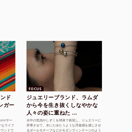
FOCUS
ランド
ジュエリーブランド、ラムダ
シンガー
から今を生き抜くしなやかな
人々の姿に重ねた ...
com/サー
水中の気泡やしずくを球体で表現し、ジュエリーに
クなライフ
昇華させて、水にたゆたうような浮遊感を感じさせ
サウンドで
るボールモチーフなどがモダンヴィンテージのよう
な雰囲気も感じさせるLAMBDA の新しいコレクシ
2025.9.29
ヒラバヤシ
ョンを202...