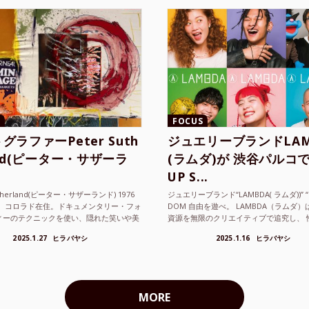
FOCUS
グラファーPeter Suth
ジュエリーブランドLAM
and(ピーター・サザーラ
(ラムダ)が 渋谷パルコで
UP S...
utherland(ピーター・サザーランド) 1976
ジュエリーブランド“LAMBDA( ラムダ))” “P
。 コロラド在住。ドキュメンタリー・フォ
DOM 自由を遊べ。 LAMBDA（ラムダ
ィーのテクニックを使い、隠れた笑いや美
資源を無限のクリエイティブで追究し、 
ているフォトグラファーでフィ...
の枠を超えボーダレスなジュエリ...
2025.1.27
ヒラバヤシ
2025.1.16
ヒラバヤシ
MORE