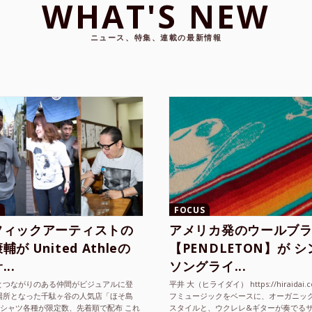
FOCUS
フィックアーティストの
アメリカ発のウールブ
が United Athleの
【PENDLETON】が 
..
ソングライ...
とつながりのある仲間がビジュアルに登
平井 大（ヒライダイ） https://hiraidai.
場所となった千駄ヶ谷の人気店「ほそ島
フミュージックをベースに、オーガニッ
Tシャツ各種が限定数、先着順で配布 これ
スタイルと、ウクレレ&ギターが奏でる
ted Athle（ユナイテッドアスレ）は、さま
注目を集めるシンガ ーソングラ...
2026.2.27
ヒラバヤシ
2025.10.20
ヒラバヤシ