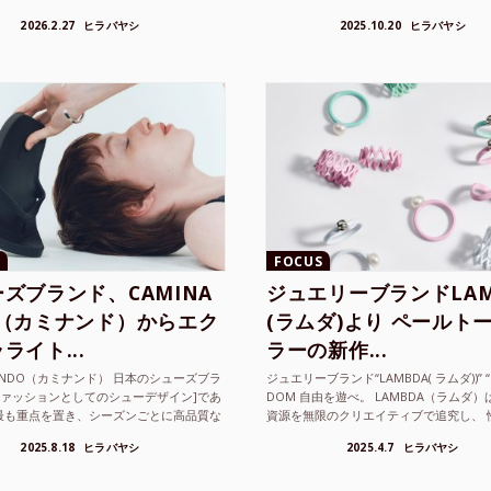
FOCUS
ズブランド、CAMINA
ジュエリーブランドLAM
O（カミナンド）からエク
(ラムダ)より ペールト
ライト...
ラーの新作...
NANDO（カミナンド） 日本のシューズブラ
ジュエリーブランド“LAMBDA( ラムダ))” “P
ファッションとしてのシューデザイン]であ
DOM 自由を遊べ。 LAMBDA（ラムダ
最も重点を置き、シーズンごとに高品質な
資源を無限のクリエイティブで追究し、 
選し、伝統的な靴作りの技術を今でも持つ
の枠を超えボーダレスなジュエリ...
2025.8.18
ヒラバヤシ
2025.4.7
ヒラバヤシ