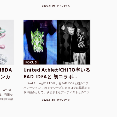
FOCUS
BDA
United AthleがCHITO率いる
ーンカ
BAD IDEAと 初コラボ...
United AthleがCHITO率いるBAD IDEAと初のコラ
ボレーション これまでシーズンカタログに掲載する
LAYFREE
取り組みとして、さまざまなアーティストとのコラ
）は、有限な
ボレーションアイテムを製品見本として作...
性別や年齢
2025.3.14
ヒラバヤシ