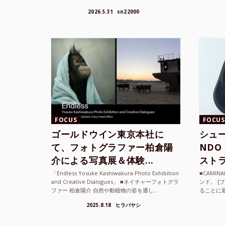
FOCUS
FOCUS
ゴールドウイン東京本社に
シュー
て、フォトグラファー柏倉陽
ND
介による写真展＆体験...
ストラ
「Endless Yosuke Kashiwakura Photo Exhibition
■CAMI
and Creative Dialogues」 ■ネイチャーフォトグラ
ンド。 [
ファー 柏倉陽介 自然や動植物の姿を通し...
ることに
素材を厳
2025.8.18
ヒラバヤシ
メキ...