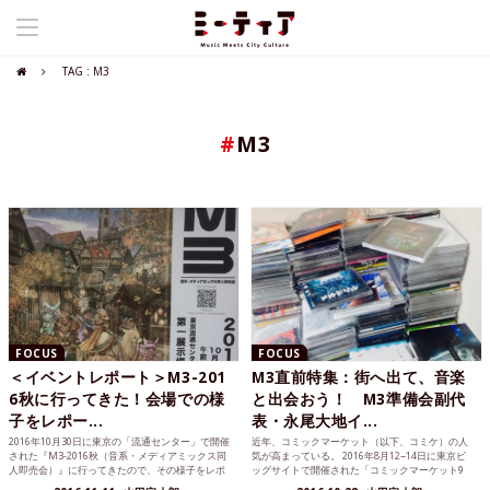
TAG : M3
#
M3
FOCUS
FOCUS
＜イベントレポート＞M3-201
M3直前特集：街へ出て、音楽
6秋に行ってきた！会場での様
と出会おう！ M3準備会副代
子をレポー...
表・永尾大地イ...
2016年10月30日に東京の「流通センター」で開催
近年、コミックマーケット（以下、コミケ）の人
された『M3-2016秋（音系・メディアミックス同
気が高まっている。 2016年8月12~14日に東京ビ
人即売会）』に行ってきたので、その様子をレポ
ッグサイトで開催された「コミックマーケット9
ートします。結論から言うと、「世間一般で言わ
0」の来場...