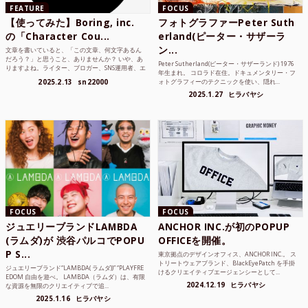
FEATURE
FOCUS
【使ってみた】Boring, inc.
フォトグラファーPeter Suth
の「Character Cou...
erland(ピーター・サザーラ
ン...
文章を書いていると、「この文章、何文字あるん
だろう？」と思うこと、ありませんか？ いや、あ
Peter Sutherland(ピーター・サザーランド) 1976
りますよね。ライター、ブロガー、SNS運用者、エ
年生まれ。 コロラド在住。ドキュメンタリー・フ
ンジニア、学生...
2025.2.13
sn22000
ォトグラフィーのテクニックを使い、隠れ...
2025.1.27
ヒラバヤシ
FOCUS
FOCUS
ジュエリーブランドLAMBDA
ANCHOR INC.が初のPOPUP
(ラムダ)が 渋谷パルコでPOPU
OFFICEを開催。
P S...
東京拠点のデザインオフィス、ANCHOR INC.。 ス
トリートウェアブランド、BlackEyePatch を手掛
ジュエリーブランド“LAMBDA( ラムダ))” “PLAYFRE
けるクリエイティブエージェンシーとして...
EDOM 自由を遊べ。 LAMBDA（ラムダ）は、有限
2024.12.19
ヒラバヤシ
な資源を無限のクリエイティブで追...
2025.1.16
ヒラバヤシ