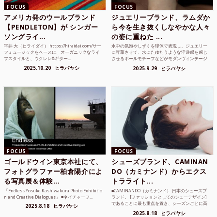
FOCUS
FOCUS
アメリカ発のウールブランド
ジュエリーブランド、ラムダか
【PENDLETON】が シンガー
ら今を生き抜くしなやかな人々
ソングライ...
の姿に重ねた ...
平井 大（ヒライダイ） https://hiraidai.com/サー
水中の気泡やしずくを球体で表現し、ジュエリー
フミュージックをベースに、オーガニックなライ
に昇華させて、水にたゆたうような浮遊感を感じ
フスタイルと、ウクレレ&ギター...
させるボールモチーフなどがモダンヴィンテージ
のような雰囲気も感じ...
2025.10.20
ヒラバヤシ
2025.9.29
ヒラバヤシ
FOCUS
FOCUS
ゴールドウイン東京本社にて、
シューズブランド、CAMINAN
フォトグラファー柏倉陽介によ
DO（カミナンド）からエクス
る写真展＆体験...
トラライト...
「Endless Yosuke Kashiwakura Photo Exhibitio
■CAMINANDO（カミナンド） 日本のシューズブ
n and Creative Dialogues」 ■ネイチャーフ...
ランド。 [ファッションとしてのシューデザイン]
であることに最も重点を置き、シーズンごとに高
2025.8.18
ヒラバヤシ
品質な素...
2025.8.18
ヒラバヤシ