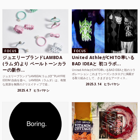
FOCUS
FOCUS
ジュエリーブランドLAMBDA
United AthleがCHITO率いる
(ラムダ)より ペールトーンカラ
BAD IDEAと 初コラボ...
ーの新作...
United AthleがCHITO率いるBAD IDEAと初のコラ
ボレーション これまでシーズンカタログに掲載す
ジュエリーブランド“LAMBDA( ラムダ))” “PLAYFRE
る取り組みとして、さまざまなアーティス...
EDOM 自由を遊べ。 LAMBDA（ラムダ）は、有限
2025.3.14
ヒラバヤシ
な資源を無限のクリエイティブで追...
2025.4.7
ヒラバヤシ