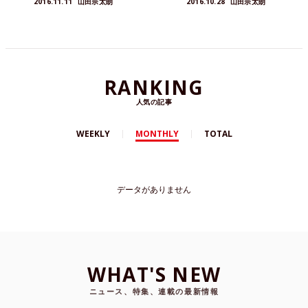
2016.11.11
山田宗太朗
2016.10.28
山田宗太朗
れているCD不況や音楽業界の衰退というのは、一
面的な物の見方でしかないな」と感じました。気
になった出展者も複数紹介します。
RANKING
人気の記事
WEEKLY
MONTHLY
TOTAL
データがありません
WHAT'S NEW
ニュース、特集、連載の最新情報