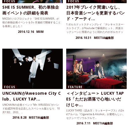
FOCUS
FOCUS
SHE IS SUMMER、初の単独企
2017年ブレイク間違いなし、
画イベントの詳細を発表
日本音楽シーンを更新するバン
ド・アーティ...
MICOのソロプロジェクト「SHE IS SUMMER」が
初の単独企画イベントを3ヶ月連続で開催すること
1.ポルカドットスティングレイ 「テレキャスター･
を発表しました！
ストライプ」がYoutubeで爆発的ヒット、邦楽ロ
2016.12.16
MIIM
ックシーンに彗星のように現れたのがポルカドッ
トスティ...
2016.10.31
MEETIA編集部
FOCUS
FEATURE
UNCHAINがAwesome City C
＜インタビュー＞ LUCKY TAP
lub、LUCKY TAP...
ES「ただお洒落で心地いいだ
けじゃ...
UNCHAINの企画イベント”Mr. VIRUSOUL”がバン
ド結成20年目を記念したスペシャル版となり、10
LUCKY TAPES（読み方：ラッキーテープス）の2n
月13日、20日、...
dアルバム『Cigarette & Alcohol』が素晴らしい。
2016.8.28
MEETIA編集部
セクシーでソウルフルで...
2016.7.11
MEETIA編集部