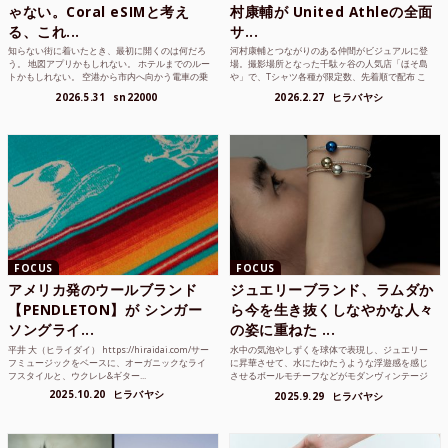
ゃない。Coral eSIMと考え
村康輔が United Athleの全面
る、これ...
サ...
知らない街に着いたとき、最初に開くのは何だろ
河村康輔とつながりのある仲間がビジュアルに登
う。 地図アプリかもしれない。 ホテルまでのルー
場。撮影場所となった千駄ヶ谷の人気店「ほそ島
トかもしれない。 空港から市内へ向かう電車の乗
や」で、Tシャツ各種が限定数、先着順で配布 こ
り方かもしれな...
れまでUnited...
2026.5.31
sn22000
2026.2.27
ヒラバヤシ
FOCUS
FOCUS
アメリカ発のウールブランド
ジュエリーブランド、ラムダか
【PENDLETON】が シンガー
ら今を生き抜くしなやかな人々
ソングライ...
の姿に重ねた ...
平井 大（ヒライダイ） https://hiraidai.com/サー
水中の気泡やしずくを球体で表現し、ジュエリー
フミュージックをベースに、オーガニックなライ
に昇華させて、水にたゆたうような浮遊感を感じ
フスタイルと、ウクレレ&ギター...
させるボールモチーフなどがモダンヴィンテージ
のような雰囲気も感じ...
2025.10.20
ヒラバヤシ
2025.9.29
ヒラバヤシ