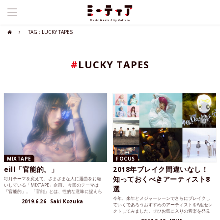
TAG : LUCKY TAPES
#
LUCKY TAPES
MIXTAPE
FOCUS
eill「官能的。」
2018年ブレイク間違いなし！
知っておくべきアーティスト8
毎月テーマを変えて、さまざまな人に選曲をお願
いしている「MIXTAPE」企画。 今回のテーマは
選
「官能的」。 「官能」とは、性的な意味に捉えら
れたりもしま...
今年、来年とメジャーシーンでさらにブレイクし
2019.6.26
Saki Kozuka
ていくであろうおすすめのアーティストを8組セレ
クトしてみました。ぜひお気に入りの音楽を発見
してみてください。