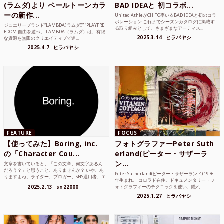
(ラムダ)より ペールトーンカラ
BAD IDEAと 初コラボ...
ーの新作...
United AthleがCHITO率いるBAD IDEAと初のコラ
ボレーション これまでシーズンカタログに掲載す
ジュエリーブランド“LAMBDA( ラムダ))” “PLAYFRE
る取り組みとして、さまざまなアーティス...
EDOM 自由を遊べ。 LAMBDA（ラムダ）は、有限
2025.3.14
ヒラバヤシ
な資源を無限のクリエイティブで追...
2025.4.7
ヒラバヤシ
FEATURE
FOCUS
【使ってみた】Boring, inc.
フォトグラファーPeter Suth
の「Character Cou...
erland(ピーター・サザーラ
ン...
文章を書いていると、「この文章、何文字あるん
だろう？」と思うこと、ありませんか？ いや、あ
Peter Sutherland(ピーター・サザーランド) 1976
りますよね。ライター、ブロガー、SNS運用者、エ
年生まれ。 コロラド在住。ドキュメンタリー・フ
ンジニア、学生...
2025.2.13
sn22000
ォトグラフィーのテクニックを使い、隠れ...
2025.1.27
ヒラバヤシ