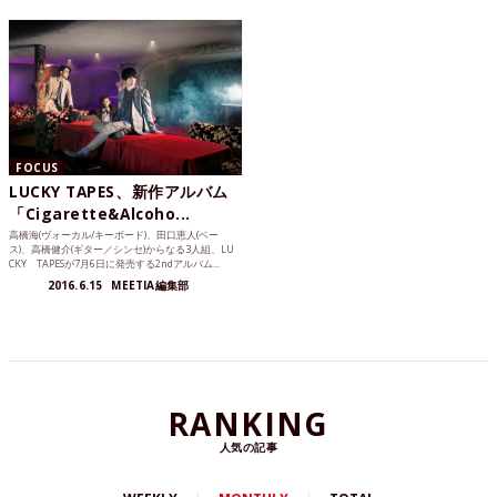
FOCUS
LUCKY TAPES、新作アルバム
「Cigarette&Alcoho...
高橋海(ヴォーカル/キーボード)、田口恵人(ベー
ス)、高橋健介(ギター／シンセ)からなる3人組、LU
CKY TAPESが7月6日に発売する2ndアルバム...
2016.6.15
MEETIA編集部
RANKING
人気の記事