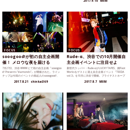
2017.9.10
MIIM
FOCUS
FOCUS
sooogood!が初の自主企画開
Rude-α、渋谷での10月開催自
催！ メロウな夜を届ける
主企画イベントに注目せよ
7月27日、渋谷 WWW にて初の自主企画『sooogoo
新世代ラッパー・Rude-αがLUCKY TAPES、踊Foot
d! Presents ”diamonds”』が開催された。ライン
Worksをゲストに迎え自主企画イベント『TEEDA
ナップは今回のイベントの発起人のsooogood!、
vol.3』を10月に渋谷で開催。ブライテストホープ
向井太一、LUCKY TAPES。ユースカルチャーを象
が集結するこの注目イベント、決して見逃さず
2017.8.21
shinkai369
2017.8.7
MIIM
徴するような豪華3組のライブレポートをお届けす
に。
る。