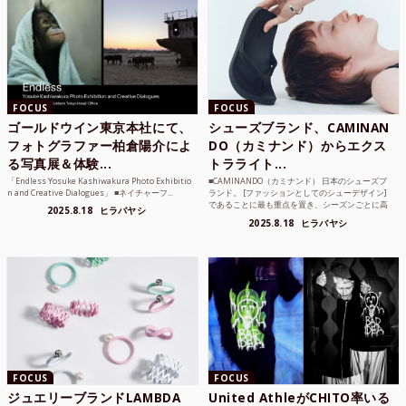
FOCUS
FOCUS
ゴールドウイン東京本社にて、
シューズブランド、CAMINAN
フォトグラファー柏倉陽介によ
DO（カミナンド）からエクス
る写真展＆体験...
トラライト...
「Endless Yosuke Kashiwakura Photo Exhibitio
■CAMINANDO（カミナンド） 日本のシューズブ
n and Creative Dialogues」 ■ネイチャーフ...
ランド。 [ファッションとしてのシューデザイン]
であることに最も重点を置き、シーズンごとに高
2025.8.18
ヒラバヤシ
品質な素...
2025.8.18
ヒラバヤシ
FOCUS
FOCUS
ジュエリーブランドLAMBDA
United AthleがCHITO率いる