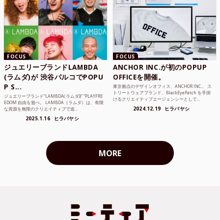
FOCUS
FOCUS
ジュエリーブランドLAMBDA
ANCHOR INC.が初のPOPUP
(ラムダ)が 渋谷パルコでPOPU
OFFICEを開催。
P S...
東京拠点のデザインオフィス、ANCHOR INC.。 ス
トリートウェアブランド、BlackEyePatch を手掛
ジュエリーブランド“LAMBDA( ラムダ))” “PLAYFRE
けるクリエイティブエージェンシーとして...
EDOM 自由を遊べ。 LAMBDA（ラムダ）は、有限
2024.12.19
ヒラバヤシ
な資源を無限のクリエイティブで追...
2025.1.16
ヒラバヤシ
MORE