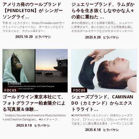
アメリカ発のウールブランド
ジュエリーブランド、ラムダか
【PENDLETON】が シンガー
ら今を生き抜くしなやかな人々
ソングライ...
の姿に重ねた ...
平井 大（ヒライダイ） https://hiraidai.com/サー
水中の気泡やしずくを球体で表現し、ジュエリー
フミュージックをベースに、オーガニックなライ
に昇華させて、水にたゆたうような浮遊感を感じ
フスタイルと、ウクレレ&ギター...
させるボールモチーフなどがモダンヴィンテージ
のような雰囲気も感じ...
2025.10.20
ヒラバヤシ
2025.9.29
ヒラバヤシ
FOCUS
FOCUS
ゴールドウイン東京本社にて、
シューズブランド、CAMINAN
フォトグラファー柏倉陽介によ
DO（カミナンド）からエクス
る写真展＆体験...
トラライト...
「Endless Yosuke Kashiwakura Photo Exhibitio
■CAMINANDO（カミナンド） 日本のシューズブ
n and Creative Dialogues」 ■ネイチャーフ...
ランド。 [ファッションとしてのシューデザイン]
であることに最も重点を置き、シーズンごとに高
2025.8.18
ヒラバヤシ
品質な素...
2025.8.18
ヒラバヤシ