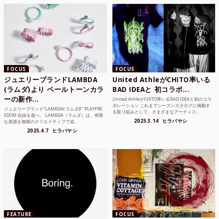
FOCUS
FOCUS
ジュエリーブランドLAMBDA
United AthleがCHITO率いる
(ラムダ)より ペールトーンカラ
BAD IDEAと 初コラボ...
ーの新作...
United AthleがCHITO率いるBAD IDEAと初のコラ
ボレーション これまでシーズンカタログに掲載す
ジュエリーブランド“LAMBDA( ラムダ))” “PLAYFRE
る取り組みとして、さまざまなアーティス...
EDOM 自由を遊べ。 LAMBDA（ラムダ）は、有限
2025.3.14
ヒラバヤシ
な資源を無限のクリエイティブで追...
2025.4.7
ヒラバヤシ
FEATURE
FOCUS