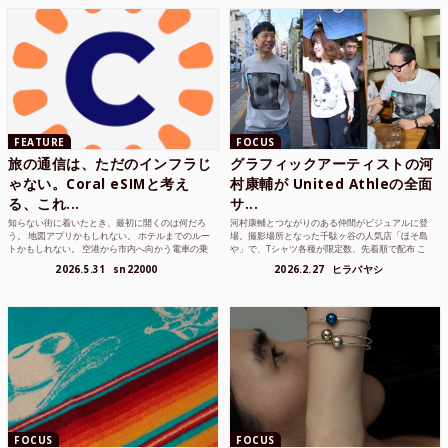
FEATURE
FOCUS
旅の通信は、ただのインフラじ
グラフィックアーティストの河
ゃない。Coral eSIMと考え
村康輔が United Athleの全面
る、これ...
サ...
知らない街に着いたとき、最初に開くのは何だろ
河村康輔とつながりのある仲間がビジュアルに登
う。 地図アプリかもしれない。 ホテルまでのルー
場。撮影場所となった千駄ヶ谷の人気店「ほそ島
トかもしれない。 空港から市内へ向かう電車の乗
や」で、Tシャツ各種が限定数、先着順で配布 こ
り方かもしれな...
れまでUnited...
2026.5.31
sn22000
2026.2.27
ヒラバヤシ
FOCUS
FOCUS