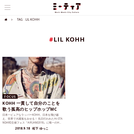
TAG : LIL KOHH
#
LIL KOHH
FOCUS
KOHH 一貫して自分のことを
歌う孤高のヒップホップMC
日本一ピュアなラッパーKOHH。日本を飛び越
え、世界で大躍進をみせる！ 先日行われたHi-STA
NDARD主催フェス『AIR JAM2018』に唯一のH...
2018.9.18
松下 ゆっこ