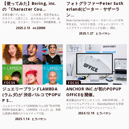
【使ってみた】Boring, inc.
フォトグラファーPeter Suth
の「Character Cou...
erland(ピーター・サザーラ
ン...
文章を書いていると、「この文章、何文字あるん
だろう？」と思うこと、ありませんか？ いや、あ
Peter Sutherland(ピーター・サザーランド) 1976
りますよね。ライター、ブロガー、SNS運用者、エ
年生まれ。 コロラド在住。ドキュメンタリー・フ
ンジニア、学生...
2025.2.13
sn22000
ォトグラフィーのテクニックを使い、隠れ...
2025.1.27
ヒラバヤシ
FOCUS
FOCUS
ジュエリーブランドLAMBDA
ANCHOR INC.が初のPOPUP
(ラムダ)が 渋谷パルコでPOPU
OFFICEを開催。
P S...
東京拠点のデザインオフィス、ANCHOR INC.。 ス
トリートウェアブランド、BlackEyePatch を手掛
ジュエリーブランド“LAMBDA( ラムダ))” “PLAYFRE
けるクリエイティブエージェンシーとして...
EDOM 自由を遊べ。 LAMBDA（ラムダ）は、有限
2024.12.19
ヒラバヤシ
な資源を無限のクリエイティブで追...
2025.1.16
ヒラバヤシ