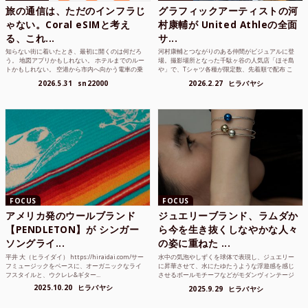
旅の通信は、ただのインフラじ
グラフィックアーティストの河
ゃない。Coral eSIMと考え
村康輔が United Athleの全面
る、これ...
サ...
知らない街に着いたとき、最初に開くのは何だろ
河村康輔とつながりのある仲間がビジュアルに登
う。 地図アプリかもしれない。 ホテルまでのルー
場。撮影場所となった千駄ヶ谷の人気店「ほそ島
トかもしれない。 空港から市内へ向かう電車の乗
や」で、Tシャツ各種が限定数、先着順で配布 こ
り方かもしれな...
れまでUnited...
2026.5.31
sn22000
2026.2.27
ヒラバヤシ
FOCUS
FOCUS
アメリカ発のウールブランド
ジュエリーブランド、ラムダか
【PENDLETON】が シンガー
ら今を生き抜くしなやかな人々
ソングライ...
の姿に重ねた ...
平井 大（ヒライダイ） https://hiraidai.com/サー
水中の気泡やしずくを球体で表現し、ジュエリー
フミュージックをベースに、オーガニックなライ
に昇華させて、水にたゆたうような浮遊感を感じ
フスタイルと、ウクレレ&ギター...
させるボールモチーフなどがモダンヴィンテージ
のような雰囲気も感じ...
2025.10.20
ヒラバヤシ
2025.9.29
ヒラバヤシ