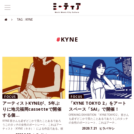
TAG : KYNE
#
KYNE
FOCUS
FOCUS
アーティストKYNEが、5年ぶ
「KYNE TOKYO 2」をアート
りに地元福岡cassetteで開催
スペース「SAI」で開催！
する個...
OPENING EXHIBITION 「KYNE TOKYO 2」 皆さん
も必ずどこかで見たことあるであろうこのタッチ
KYNE 皆さんも必ずどこかで見たことあるであろ
の女性のポートレート、これはアーテ...
うこのタッチの女性のポートレート、これはアー
2020.7.21
ヒラバヤシ
ティスト〈KYNE（キネ）〉による作品である。彼
女たちは「K...