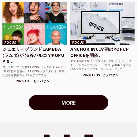
FOCUS
FOCUS
ジュエリーブランドLAMBDA
ANCHOR INC.が初のPOPUP
(ラムダ)が 渋谷パルコでPOPU
OFFICEを開催。
P S...
東京拠点のデザインオフィス、ANCHOR INC.。 ス
トリートウェアブランド、BlackEyePatch を手掛
ジュエリーブランド“LAMBDA( ラムダ))” “PLAYFRE
けるクリエイティブエージェンシーとして...
EDOM 自由を遊べ。 LAMBDA（ラムダ）は、有限
2024.12.19
ヒラバヤシ
な資源を無限のクリエイティブで追...
2025.1.16
ヒラバヤシ
MORE