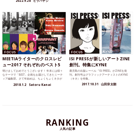
2022.9.28
ヒラバヤシ
FOCUS
FOCUS
MEETIAライターのクロスレビ
ISI PRESSが新しいアートZINE
ュー2017 それぞれのベスト5
創刊。特集にKYNE
明けましておめでとうございます！ 年末には様々
鹿児島の出版レーベル『ISI PRESS』がZINEを発
なテーマで「BEST」企画をお届けしてきたミーテ
刊。創刊号はグラフィックアーティストのKYNE
ィア編集部。さて年始めは、ちょくちょくネタが
（キネ）を特集。
被るライターに...
2017.10.31
山田宗太朗
2018.1.2
Satoru Kanai
RANKING
人気の記事