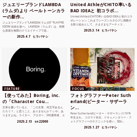
ジュエリーブランドLAMBDA
United AthleがCHITO率いる
(ラムダ)より ペールトーンカラ
BAD IDEAと 初コラボ...
ーの新作...
United AthleがCHITO率いるBAD IDEAと初のコラ
ボレーション これまでシーズンカタログに掲載す
ジュエリーブランド“LAMBDA( ラムダ))” “PLAYFRE
る取り組みとして、さまざまなアーティス...
EDOM 自由を遊べ。 LAMBDA（ラムダ）は、有限
2025.3.14
ヒラバヤシ
な資源を無限のクリエイティブで追...
2025.4.7
ヒラバヤシ
FEATURE
FOCUS
【使ってみた】Boring, inc.
フォトグラファーPeter Suth
の「Character Cou...
erland(ピーター・サザーラ
ン...
文章を書いていると、「この文章、何文字あるん
だろう？」と思うこと、ありませんか？ いや、あ
Peter Sutherland(ピーター・サザーランド) 1976
りますよね。ライター、ブロガー、SNS運用者、エ
年生まれ。 コロラド在住。ドキュメンタリー・フ
ンジニア、学生...
2025.2.13
sn22000
ォトグラフィーのテクニックを使い、隠れ...
2025.1.27
ヒラバヤシ