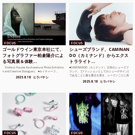
FOCUS
FOCUS
ゴールドウイン東京本社にて、
シューズブランド、CAMINAN
フォトグラファー柏倉陽介によ
DO（カミナンド）からエクス
る写真展＆体験...
トラライト...
「Endless Yosuke Kashiwakura Photo Exhibitio
■CAMINANDO（カミナンド） 日本のシューズブ
n and Creative Dialogues」 ■ネイチャーフ...
ランド。 [ファッションとしてのシューデザイン]
であることに最も重点を置き、シーズンごとに高
2025.8.18
ヒラバヤシ
品質な素...
2025.8.18
ヒラバヤシ
FOCUS
FOCUS