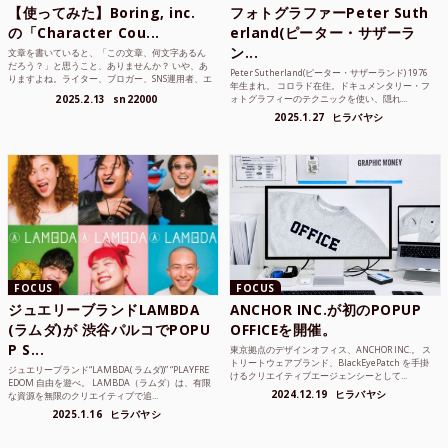
【使ってみた】Boring, inc.
フォトグラファーPeter Suth
の「Character Cou...
erland(ピーター・サザーラ
ン...
文章を書いていると、「この文章、何文字あるん
だろう？」と思うこと、ありませんか？ いや、あ
Peter Sutherland(ピーター・サザーランド) 1976
りますよね。ライター、ブロガー、SNS運用者、エ
年生まれ。 コロラド在住。ドキュメンタリー・フ
ンジニア、学生...
2025.2.13
sn22000
ォトグラフィーのテクニックを使い、隠れ...
2025.1.27
ヒラバヤシ
FOCUS
FOCUS
ジュエリーブランドLAMBDA
ANCHOR INC.が初のPOPUP
(ラムダ)が 渋谷パルコでPOPU
OFFICEを開催。
P S...
東京拠点のデザインオフィス、ANCHOR INC.。 ス
トリートウェアブランド、BlackEyePatch を手掛
ジュエリーブランド“LAMBDA( ラムダ))” “PLAYFRE
けるクリエイティブエージェンシーとして...
EDOM 自由を遊べ。 LAMBDA（ラムダ）は、有限
2024.12.19
ヒラバヤシ
な資源を無限のクリエイティブで追...
2025.1.16
ヒラバヤシ