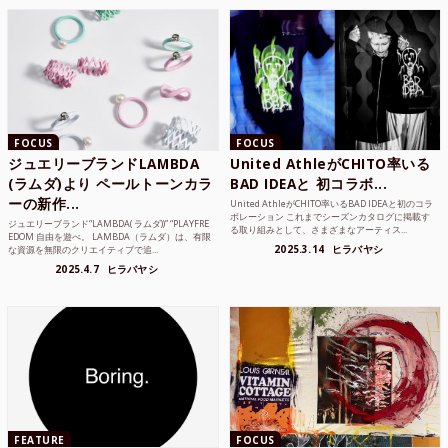
FOCUS
FOCUS
ジュエリーブランドLAMBDA
United AthleがCHITO率いる
(ラムダ)より ペールトーンカラ
BAD IDEAと 初コラボ...
ーの新作...
United AthleがCHITO率いるBAD IDEAと初のコラ
ボレーション これまでシーズンカタログに掲載す
ジュエリーブランド“LAMBDA( ラムダ))” “PLAYFRE
る取り組みとして、さまざまなアーティス...
EDOM 自由を遊べ。 LAMBDA（ラムダ）は、有限
2025.3.14
ヒラバヤシ
な資源を無限のクリエイティブで追...
2025.4.7
ヒラバヤシ
FEATURE
FOCUS