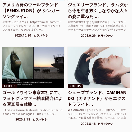
アメリカ発のウールブランド
ジュエリーブランド、ラムダか
【PENDLETON】が シンガー
ら今を生き抜くしなやかな人々
ソングライ...
の姿に重ねた ...
平井 大（ヒライダイ） https://hiraidai.com/サー
水中の気泡やしずくを球体で表現し、ジュエリー
フミュージックをベースに、オーガニックなライ
に昇華させて、水にたゆたうような浮遊感を感じ
フスタイルと、ウクレレ&ギター...
させるボールモチーフなどがモダンヴィンテージ
のような雰囲気も感じ...
2025.10.20
ヒラバヤシ
2025.9.29
ヒラバヤシ
FOCUS
FOCUS
ゴールドウイン東京本社にて、
シューズブランド、CAMINAN
フォトグラファー柏倉陽介によ
DO（カミナンド）からエクス
る写真展＆体験...
トラライト...
「Endless Yosuke Kashiwakura Photo Exhibitio
■CAMINANDO（カミナンド） 日本のシューズブ
n and Creative Dialogues」 ■ネイチャーフ...
ランド。 [ファッションとしてのシューデザイン]
であることに最も重点を置き、シーズンごとに高
2025.8.18
ヒラバヤシ
品質な素...
2025.8.18
ヒラバヤシ