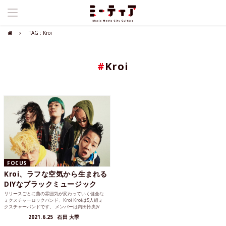
TAG : Kroi
#
Kroi
FOCUS
Kroi、ラフな空気から生まれる
DIYなブラックミュージック
リリースごとに曲の雰囲気が変わっていく健全な
ミクスチャーロックバンド、Kroi Kroiは5人組ミ
クスチャーバンドです。 メンバーは内⽥怜央(V
o.)、...
2021.6.25
石田 大季