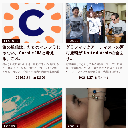
FEATURE
FOCUS
旅の通信は、ただのインフラじ
グラフィックアーティストの河
ゃない。Coral eSIMと考え
村康輔が United Athleの全面
る、これ...
サ...
知らない街に着いたとき、最初に開くのは何だろ
河村康輔とつながりのある仲間がビジュアルに登
う。 地図アプリかもしれない。 ホテルまでのルー
場。撮影場所となった千駄ヶ谷の人気店「ほそ島
トかもしれない。 空港から市内へ向かう電車の乗
や」で、Tシャツ各種が限定数、先着順で配布 こ
り方かもしれな...
れまでUnited...
2026.5.31
sn22000
2026.2.27
ヒラバヤシ
FOCUS
FOCUS