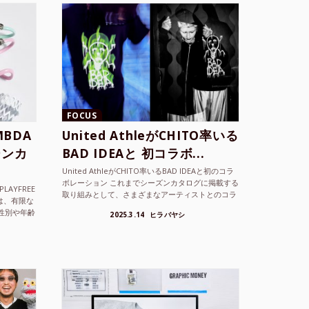
FOCUS
BDA
United AthleがCHITO率いる
ーンカ
BAD IDEAと 初コラボ...
United AthleがCHITO率いるBAD IDEAと初のコラ
ボレーション これまでシーズンカタログに掲載する
LAYFREE
取り組みとして、さまざまなアーティストとのコラ
）は、有限な
ボレーションアイテムを製品見本として作...
性別や年齢
2025.3.14
ヒラバヤシ