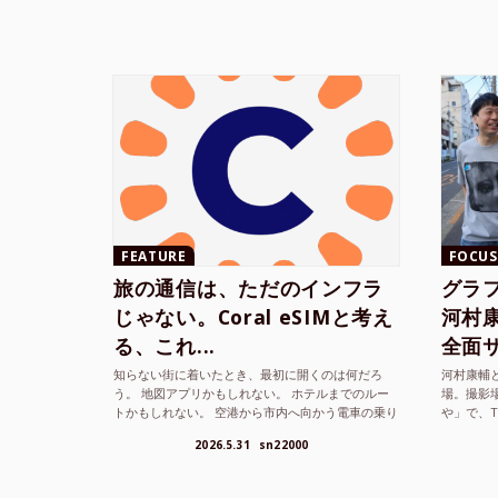
FEATURE
FOCUS
旅の通信は、ただのインフラ
グラ
じゃない。Coral eSIMと考え
河村康輔
る、これ...
全面サ.
知らない街に着いたとき、最初に開くのは何だろ
河村康輔
う。 地図アプリかもしれない。 ホテルまでのルー
場。撮影
トかもしれない。 空港から市内へ向かう電車の乗り
や」で、
方かもしれない。 あるいは、ひとまず音楽を流し
までUni
2026.5.31
sn22000
て、その街の空...
ざまな...