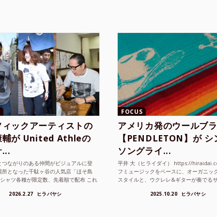
FOCUS
フィックアーティストの
アメリカ発のウールブ
が United Athleの
【PENDLETON】が 
..
ソングライ...
とつながりのある仲間がビジュアルに登
平井 大（ヒライダイ） https://hiraidai.
場所となった千駄ヶ谷の人気店「ほそ島
フミュージックをベースに、オーガニッ
Tシャツ各種が限定数、先着順で配布 これ
スタイルと、ウクレレ&ギターが奏でる
ted Athle（ユナイテッドアスレ）は、さま
注目を集めるシンガ ーソングラ...
2026.2.27
ヒラバヤシ
2025.10.20
ヒラバヤシ