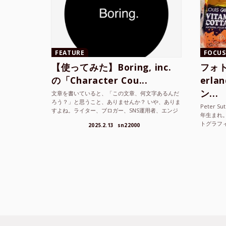
FEATURE
FOCUS
【使ってみた】Boring, inc.
フォト
の「Character Cou...
erl
ン...
文章を書いていると、「この文章、何文字あるんだ
ろう？」と思うこと、ありませんか？ いや、ありま
Peter S
すよね。ライター、ブロガー、SNS運用者、エンジ
年生まれ
ニア、学生… 文字数を意識する仕事やタスクは意外
トグラフ
2025.2.13
sn22000
と多い。で...
を撮り続け