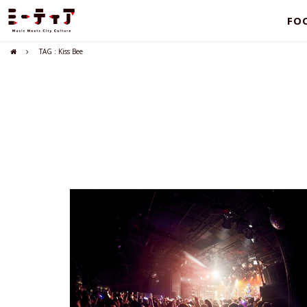
FO
TAG : Kiss Bee