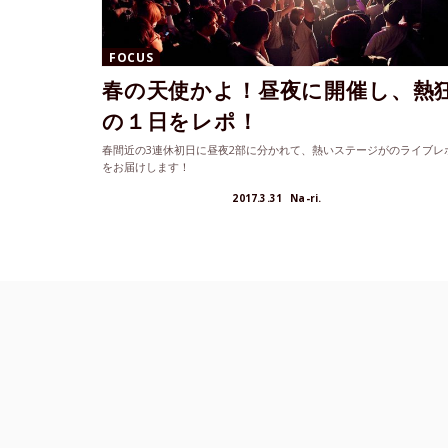
FOCUS
春の天使かよ！昼夜に開催し、熱
の１日をレポ！
春間近の3連休初日に昼夜2部に分かれて、熱いステージがのライブレ
をお届けします！
2017.3.31
Na-ri.