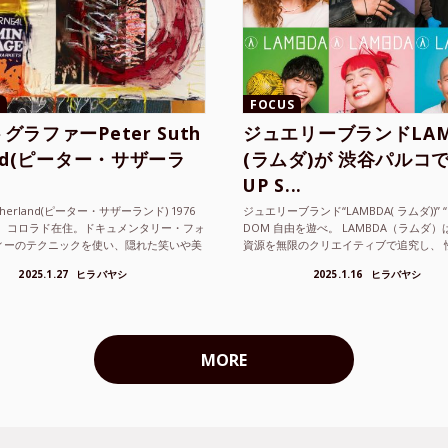
FOCUS
グラファーPeter Suth
ジュエリーブランドLAM
and(ピーター・サザーラ
(ラムダ)が 渋谷パルコで
UP S...
utherland(ピーター・サザーランド) 1976
ジュエリーブランド“LAMBDA( ラムダ))” “P
。 コロラド在住。ドキュメンタリー・フォ
DOM 自由を遊べ。 LAMBDA（ラムダ
ィーのテクニックを使い、隠れた笑いや美
資源を無限のクリエイティブで追究し、 
ているフォトグラファーでフィ...
の枠を超えボーダレスなジュエリ...
2025.1.27
ヒラバヤシ
2025.1.16
ヒラバヤシ
MORE