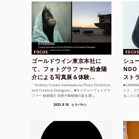
FOCUS
FOCUS
ゴールドウイン東京本社に
シュー
て、フォトグラファー柏倉陽
ND
介による写真展＆体験...
ストラ
「Endless Yosuke Kashiwakura Photo Exhibition
■CAMI
and Creative Dialogues」 ■ネイチャーフォトグラ
ンド。 [
ファー 柏倉陽介 自然や動植物の姿を通し...
ることに
素材を厳
2025.8.18
ヒラバヤシ
メキ...