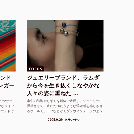
FOCUS
ランド
ジュエリーブランド、ラムダ
シンガー
から今を生き抜くしなやかな
人々の姿に重ねた ...
com/サー
水中の気泡やしずくを球体で表現し、ジュエリーに
クなライフ
昇華させて、水にたゆたうような浮遊感を感じさせ
サウンドで
るボールモチーフなどがモダンヴィンテージのよう
な雰囲気も感じさせるLAMBDA の新しいコレクシ
2025.9.29
ヒラバヤシ
ョンを202...