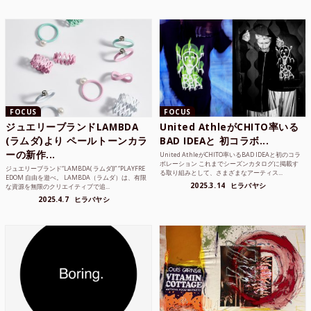
FOCUS
FOCUS
ジュエリーブランドLAMBDA
United AthleがCHITO率いる
(ラムダ)より ペールトーンカラ
BAD IDEAと 初コラボ...
ーの新作...
United AthleがCHITO率いるBAD IDEAと初のコラ
ボレーション これまでシーズンカタログに掲載す
ジュエリーブランド“LAMBDA( ラムダ))” “PLAYFRE
る取り組みとして、さまざまなアーティス...
EDOM 自由を遊べ。 LAMBDA（ラムダ）は、有限
2025.3.14
ヒラバヤシ
な資源を無限のクリエイティブで追...
2025.4.7
ヒラバヤシ