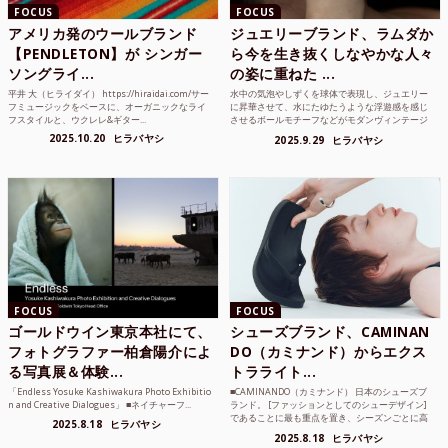
FOCUS
FOCUS
アメリカ発のウールブランド
ジュエリーブランド、ラムダか
【PENDLETON】が シンガー
ら今を生き抜くしなやかな人々
ソングライ...
の姿に重ねた ...
平井 大（ヒライダイ） https://hiraidai.com/サー
水中の気泡やしずくを球体で表現し、ジュエリー
フミュージックをベースに、オーガニックなライ
に昇華させて、水にたゆたうような浮遊感を感じ
フスタイルと、ウクレレ&ギター...
させるボールモチーフなどがモダンヴィンテージ
のような雰囲気も感じ...
2025.10.20
ヒラバヤシ
2025.9.29
ヒラバヤシ
FOCUS
FOCUS
ゴールドウイン東京本社にて、
シューズブランド、CAMINAN
フォトグラファー柏倉陽介によ
DO（カミナンド）からエクス
る写真展＆体験...
トラライト...
「Endless Yosuke Kashiwakura Photo Exhibitio
■CAMINANDO（カミナンド） 日本のシューズブ
n and Creative Dialogues」 ■ネイチャーフ...
ランド。 [ファッションとしてのシューデザイン]
であることに最も重点を置き、シーズンごとに高
2025.8.18
ヒラバヤシ
品質な素...
2025.8.18
ヒラバヤシ