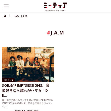
TAG : J.A.M
#
J.A.M
FOCUS
SOIL&"PIMP"SESSIONS。音
楽好きなら誰もがハマる「D
E...
唯一無二の踊れるジャズを鳴らすSOIL&”PIMP”SESS
IONS 2001年の結成以来、日本を代表するジャズ・
イン...