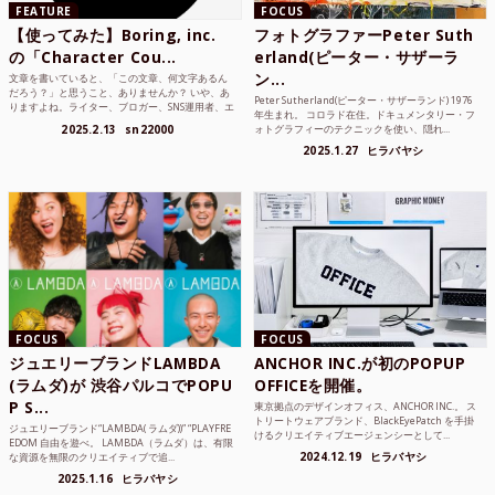
FEATURE
FOCUS
【使ってみた】Boring, inc.
フォトグラファーPeter Suth
の「Character Cou...
erland(ピーター・サザーラ
ン...
文章を書いていると、「この文章、何文字あるん
だろう？」と思うこと、ありませんか？ いや、あ
Peter Sutherland(ピーター・サザーランド) 1976
りますよね。ライター、ブロガー、SNS運用者、エ
年生まれ。 コロラド在住。ドキュメンタリー・フ
ンジニア、学生...
2025.2.13
sn22000
ォトグラフィーのテクニックを使い、隠れ...
2025.1.27
ヒラバヤシ
FOCUS
FOCUS
ジュエリーブランドLAMBDA
ANCHOR INC.が初のPOPUP
(ラムダ)が 渋谷パルコでPOPU
OFFICEを開催。
P S...
東京拠点のデザインオフィス、ANCHOR INC.。 ス
トリートウェアブランド、BlackEyePatch を手掛
ジュエリーブランド“LAMBDA( ラムダ))” “PLAYFRE
けるクリエイティブエージェンシーとして...
EDOM 自由を遊べ。 LAMBDA（ラムダ）は、有限
2024.12.19
ヒラバヤシ
な資源を無限のクリエイティブで追...
2025.1.16
ヒラバヤシ