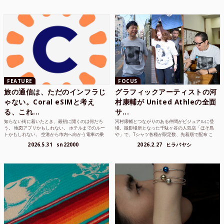
FEATURE
FOCUS
旅の通信は、ただのインフラじ
グラフィックアーティストの河
ゃない。Coral eSIMと考え
村康輔が United Athleの全面
る、これ...
サ...
知らない街に着いたとき、最初に開くのは何だろ
河村康輔とつながりのある仲間がビジュアルに登
う。 地図アプリかもしれない。 ホテルまでのルー
場。撮影場所となった千駄ヶ谷の人気店「ほそ島
トかもしれない。 空港から市内へ向かう電車の乗
や」で、Tシャツ各種が限定数、先着順で配布 こ
り方かもしれな...
れまでUnited...
2026.5.31
sn22000
2026.2.27
ヒラバヤシ