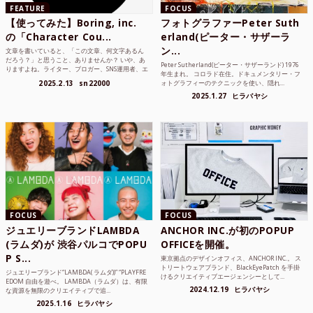
FEATURE
FOCUS
【使ってみた】Boring, inc.
フォトグラファーPeter Suth
の「Character Cou...
erland(ピーター・サザーラ
ン...
文章を書いていると、「この文章、何文字あるん
だろう？」と思うこと、ありませんか？ いや、あ
Peter Sutherland(ピーター・サザーランド) 1976
りますよね。ライター、ブロガー、SNS運用者、エ
年生まれ。 コロラド在住。ドキュメンタリー・フ
ンジニア、学生...
2025.2.13
sn22000
ォトグラフィーのテクニックを使い、隠れ...
2025.1.27
ヒラバヤシ
FOCUS
FOCUS
ジュエリーブランドLAMBDA
ANCHOR INC.が初のPOPUP
(ラムダ)が 渋谷パルコでPOPU
OFFICEを開催。
P S...
東京拠点のデザインオフィス、ANCHOR INC.。 ス
トリートウェアブランド、BlackEyePatch を手掛
ジュエリーブランド“LAMBDA( ラムダ))” “PLAYFRE
けるクリエイティブエージェンシーとして...
EDOM 自由を遊べ。 LAMBDA（ラムダ）は、有限
2024.12.19
ヒラバヤシ
な資源を無限のクリエイティブで追...
2025.1.16
ヒラバヤシ