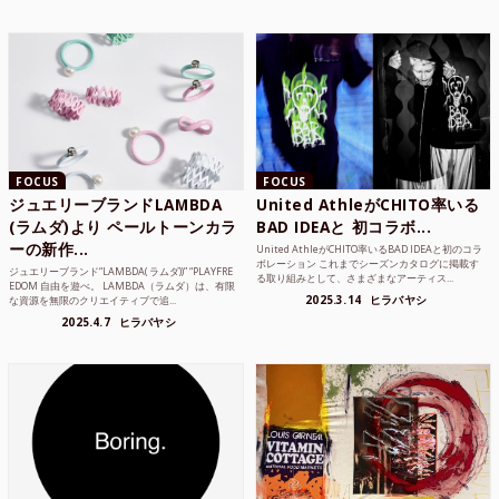
FOCUS
FOCUS
ジュエリーブランドLAMBDA
United AthleがCHITO率いる
(ラムダ)より ペールトーンカラ
BAD IDEAと 初コラボ...
ーの新作...
United AthleがCHITO率いるBAD IDEAと初のコラ
ボレーション これまでシーズンカタログに掲載す
ジュエリーブランド“LAMBDA( ラムダ))” “PLAYFRE
る取り組みとして、さまざまなアーティス...
EDOM 自由を遊べ。 LAMBDA（ラムダ）は、有限
2025.3.14
ヒラバヤシ
な資源を無限のクリエイティブで追...
2025.4.7
ヒラバヤシ