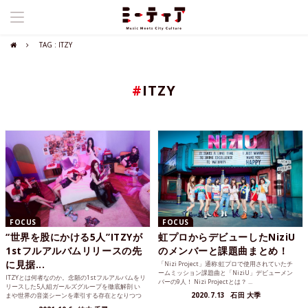
TAG : ITZY
#
ITZY
FOCUS
FOCUS
“世界を股にかける5人”ITZYが
虹プロからデビューしたNiziU
1stフルアルバムリリースの先
のメンバーと課題曲まとめ！
に見据...
「Nizi Project」通称:虹プロで使用されていたチ
ームミッション課題曲と「NiziU」デビューメン
ITZYとは何者なのか。念願の1stフルアルバムをリ
バーの9人！ Nizi Projectとは？ ...
リースした5人組ガールズグループを徹底解剖 い
2020.7.13
石田 大季
まや世界の音楽シーンを牽引する存在となりつつ
あるK-P...