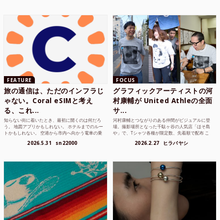
FEATURE
FOCUS
旅の通信は、ただのインフラじ
グラフィックアーティストの河
ゃない。Coral eSIMと考え
村康輔が United Athleの全面
る、これ...
サ...
知らない街に着いたとき、最初に開くのは何だろ
河村康輔とつながりのある仲間がビジュアルに登
う。 地図アプリかもしれない。 ホテルまでのルー
場。撮影場所となった千駄ヶ谷の人気店「ほそ島
トかもしれない。 空港から市内へ向かう電車の乗
や」で、Tシャツ各種が限定数、先着順で配布 こ
り方かもしれな...
れまでUnited...
2026.5.31
sn22000
2026.2.27
ヒラバヤシ