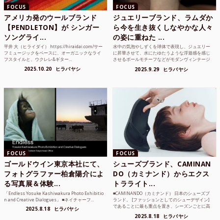
FOCUS
FOCUS
アメリカ発のウールブランド
ジュエリーブランド、ラムダか
【PENDLETON】が シンガー
ら今を生き抜くしなやかな人々
ソングライ...
の姿に重ねた ...
平井 大（ヒライダイ） https://hiraidai.com/サー
水中の気泡やしずくを球体で表現し、ジュエリー
フミュージックをベースに、オーガニックなライ
に昇華させて、水にたゆたうような浮遊感を感じ
フスタイルと、ウクレレ&ギター...
させるボールモチーフなどがモダンヴィンテージ
のような雰囲気も感じ...
2025.10.20
ヒラバヤシ
2025.9.29
ヒラバヤシ
FOCUS
FOCUS
ゴールドウイン東京本社にて、
シューズブランド、CAMINAN
フォトグラファー柏倉陽介によ
DO（カミナンド）からエクス
る写真展＆体験...
トラライト...
「Endless Yosuke Kashiwakura Photo Exhibitio
■CAMINANDO（カミナンド） 日本のシューズブ
n and Creative Dialogues」 ■ネイチャーフ...
ランド。 [ファッションとしてのシューデザイン]
であることに最も重点を置き、シーズンごとに高
2025.8.18
ヒラバヤシ
品質な素...
2025.8.18
ヒラバヤシ