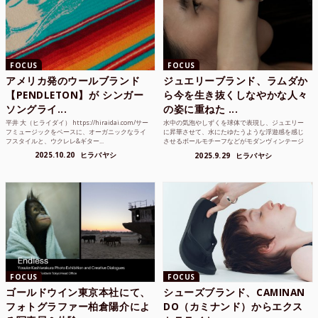
FOCUS
FOCUS
アメリカ発のウールブランド
ジュエリーブランド、ラムダか
【PENDLETON】が シンガー
ら今を生き抜くしなやかな人々
ソングライ...
の姿に重ねた ...
平井 大（ヒライダイ） https://hiraidai.com/サー
水中の気泡やしずくを球体で表現し、ジュエリー
フミュージックをベースに、オーガニックなライ
に昇華させて、水にたゆたうような浮遊感を感じ
フスタイルと、ウクレレ&ギター...
させるボールモチーフなどがモダンヴィンテージ
のような雰囲気も感じ...
2025.10.20
ヒラバヤシ
2025.9.29
ヒラバヤシ
FOCUS
FOCUS
ゴールドウイン東京本社にて、
シューズブランド、CAMINAN
フォトグラファー柏倉陽介によ
DO（カミナンド）からエクス