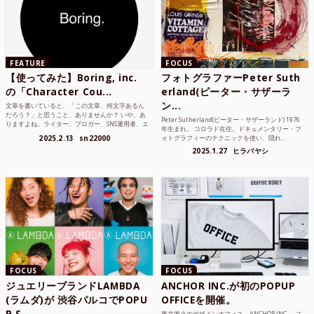
FEATURE
FOCUS
【使ってみた】Boring, inc.
フォトグラファーPeter Suth
の「Character Cou...
erland(ピーター・サザーラ
ン...
文章を書いていると、「この文章、何文字あるん
だろう？」と思うこと、ありませんか？ いや、あ
Peter Sutherland(ピーター・サザーランド) 1976
りますよね。ライター、ブロガー、SNS運用者、エ
年生まれ。 コロラド在住。ドキュメンタリー・フ
ンジニア、学生...
2025.2.13
sn22000
ォトグラフィーのテクニックを使い、隠れ...
2025.1.27
ヒラバヤシ
FOCUS
FOCUS
ジュエリーブランドLAMBDA
ANCHOR INC.が初のPOPUP
(ラムダ)が 渋谷パルコでPOPU
OFFICEを開催。
P S...
東京拠点のデザインオフィス、ANCHOR INC.。 ス