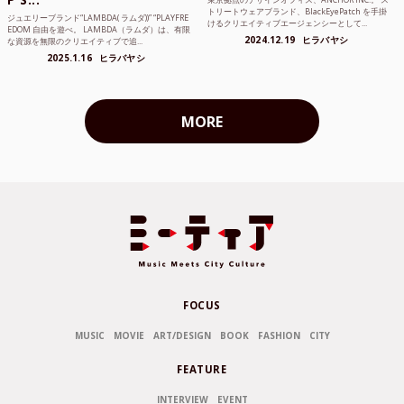
トリートウェアブランド、BlackEyePatch を手掛
ジュエリーブランド“LAMBDA( ラムダ))” “PLAYFRE
けるクリエイティブエージェンシーとして...
EDOM 自由を遊べ。 LAMBDA（ラムダ）は、有限
2024.12.19
ヒラバヤシ
な資源を無限のクリエイティブで追...
2025.1.16
ヒラバヤシ
MORE
FOCUS
MUSIC
MOVIE
ART/DESIGN
BOOK
FASHION
CITY
FEATURE
INTERVIEW
EVENT