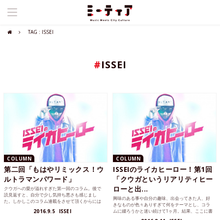
TAG : ISSEI
#
ISSEI
COLUMN
COLUMN
第二回「もはやリミックス！ウ
ISSEIのライカヒーロー！第1回
ルトラマンパワード」
「クウガというリアリティヒー
ローと出...
クウガへの愛が溢れすぎた第一回のコラム。後で
読見返すと、自分で少し気持ち悪さも感じまし
興味のある事や自分の趣味、出会ってきた人、好
た。しかしこのコラム連載をさせて頂くからには
きなものが色々ありすぎて何をテーマとし、コラ
読者の方に僕の好きなヒ...
2016.9.5
ISSEI
ムに綴ろうかと迷い続けて1ヶ月。結果、ここに書
いてみようと決心し...