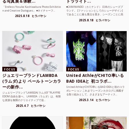
る写真展＆体験...
トラライト...
「Endless Yosuke Kashiwakura Photo Exhibitio
■CAMINANDO（カミナンド） 日本のシューズブ
n and Creative Dialogues」 ■ネイチャーフ...
ランド。 [ファッションとしてのシューデザイン]
であることに最も重点を置き、シーズンごとに高
2025.8.18
ヒラバヤシ
品質な素...
2025.8.18
ヒラバヤシ
FOCUS
FOCUS
ジュエリーブランドLAMBDA
United AthleがCHITO率いる
(ラムダ)より ペールトーンカラ
BAD IDEAと 初コラボ...
ーの新作...
United AthleがCHITO率いるBAD IDEAと初のコラ
ボレーション これまでシーズンカタログに掲載す
ジュエリーブランド“LAMBDA( ラムダ))” “PLAYFRE
る取り組みとして、さまざまなアーティス...
EDOM 自由を遊べ。 LAMBDA（ラムダ）は、有限
2025.3.14
ヒラバヤシ
な資源を無限のクリエイティブで追...
2025.4.7
ヒラバヤシ