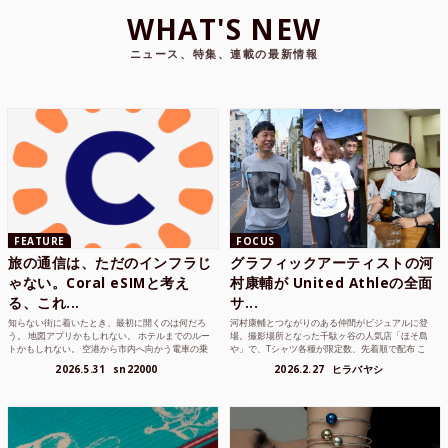
WHAT'S NEW
ニュース、特集、連載の最新情報
FEATURE
FOCUS
旅の通信は、ただのインフラじ
グラフィックアーティストの河
ゃない。Coral eSIMと考え
村康輔が United Athleの全面
る、これ...
サ...
知らない街に着いたとき、最初に開くのは何だろ
河村康輔とつながりのある仲間がビジュアルに登
う。 地図アプリかもしれない。 ホテルまでのルー
場。撮影場所となった千駄ヶ谷の人気店「ほそ島
トかもしれない。 空港から市内へ向かう電車の乗
や」で、Tシャツ各種が限定数、先着順で配布 こ
り方かもしれな...
れまでUnited...
2026.5.31
sn22000
2026.2.27
ヒラバヤシ