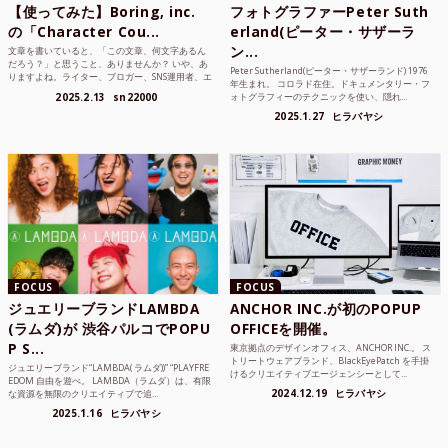
【使ってみた】Boring, inc.
フォトグラファーPeter Suth
の「Character Cou...
erland(ピーター・サザーラ
ン...
文章を書いていると、「この文章、何文字あるん
だろう？」と思うこと、ありませんか？ いや、あ
Peter Sutherland(ピーター・サザーランド) 1976
りますよね。ライター、ブロガー、SNS運用者、エ
年生まれ。 コロラド在住。ドキュメンタリー・フ
ンジニア、学生...
2025.2.13
sn22000
ォトグラフィーのテクニックを使い、隠れ...
2025.1.27
ヒラバヤシ
FOCUS
FOCUS
ジュエリーブランドLAMBDA
ANCHOR INC.が初のPOPUP
(ラムダ)が 渋谷パルコでPOPU
OFFICEを開催。
P S...
東京拠点のデザインオフィス、ANCHOR INC.。 ス
トリートウェアブランド、BlackEyePatch を手掛
ジュエリーブランド“LAMBDA( ラムダ))” “PLAYFRE
けるクリエイティブエージェンシーとして...
EDOM 自由を遊べ。 LAMBDA（ラムダ）は、有限
2024.12.19
ヒラバヤシ
な資源を無限のクリエイティブで追...
2025.1.16
ヒラバヤシ