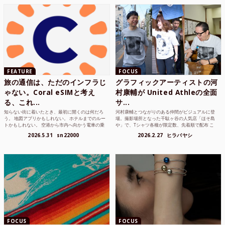
FEATURE
FOCUS
旅の通信は、ただのインフラじ
グラフィックアーティストの河
ゃない。Coral eSIMと考え
村康輔が United Athleの全面
る、これ...
サ...
知らない街に着いたとき、最初に開くのは何だろ
河村康輔とつながりのある仲間がビジュアルに登
う。 地図アプリかもしれない。 ホテルまでのルー
場。撮影場所となった千駄ヶ谷の人気店「ほそ島
トかもしれない。 空港から市内へ向かう電車の乗
や」で、Tシャツ各種が限定数、先着順で配布 こ
り方かもしれな...
れまでUnited...
2026.5.31
sn22000
2026.2.27
ヒラバヤシ
FOCUS
FOCUS