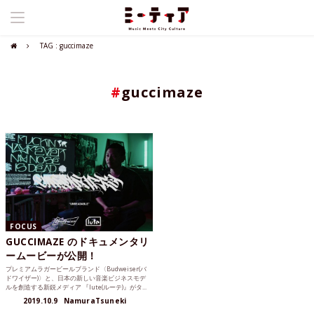
TAG : guccimaze
#
guccimaze
FOCUS
GUCCIMAZE のドキュメンタリ
ームービーが公開！
プレミアムラガービールブランド〈Budweiser(バ
ドワイザー)〉と、日本の新しい音楽ビジネスモデ
ルを創造する新鋭メディア 『lute(ルーテ)』がタ...
2019.10.9
NamuraTsuneki