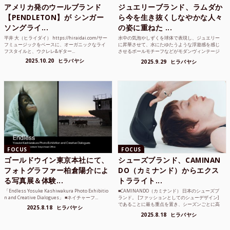
アメリカ発のウールブランド
ジュエリーブランド、ラムダか
【PENDLETON】が シンガー
ら今を生き抜くしなやかな人々
ソングライ...
の姿に重ねた ...
平井 大（ヒライダイ） https://hiraidai.com/サー
水中の気泡やしずくを球体で表現し、ジュエリー
フミュージックをベースに、オーガニックなライ
に昇華させて、水にたゆたうような浮遊感を感じ
フスタイルと、ウクレレ&ギター...
させるボールモチーフなどがモダンヴィンテージ
のような雰囲気も感じ...
2025.10.20
ヒラバヤシ
2025.9.29
ヒラバヤシ
FOCUS
FOCUS
ゴールドウイン東京本社にて、
シューズブランド、CAMINAN
フォトグラファー柏倉陽介によ
DO（カミナンド）からエクス
る写真展＆体験...
トラライト...
「Endless Yosuke Kashiwakura Photo Exhibitio
■CAMINANDO（カミナンド） 日本のシューズブ
n and Creative Dialogues」 ■ネイチャーフ...
ランド。 [ファッションとしてのシューデザイン]
であることに最も重点を置き、シーズンごとに高
2025.8.18
ヒラバヤシ
品質な素...
2025.8.18
ヒラバヤシ