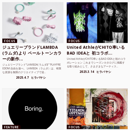
FOCUS
FOCUS
ジュエリーブランドLAMBDA
United AthleがCHITO率いる
(ラムダ)より ペールトーンカラ
BAD IDEAと 初コラボ...
ーの新作...
United AthleがCHITO率いるBAD IDEAと初のコラ
ボレーション これまでシーズンカタログに掲載す
ジュエリーブランド“LAMBDA( ラムダ))” “PLAYFRE
る取り組みとして、さまざまなアーティス...
EDOM 自由を遊べ。 LAMBDA（ラムダ）は、有限
2025.3.14
ヒラバヤシ
な資源を無限のクリエイティブで追...
2025.4.7
ヒラバヤシ
FEATURE
FOCUS