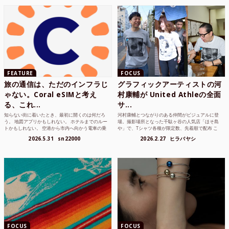
FEATURE
FOCUS
旅の通信は、ただのインフラじ
グラフィックアーティストの河
ゃない。Coral eSIMと考え
村康輔が United Athleの全面
る、これ...
サ...
知らない街に着いたとき、最初に開くのは何だろ
河村康輔とつながりのある仲間がビジュアルに登
う。 地図アプリかもしれない。 ホテルまでのルー
場。撮影場所となった千駄ヶ谷の人気店「ほそ島
トかもしれない。 空港から市内へ向かう電車の乗
や」で、Tシャツ各種が限定数、先着順で配布 こ
り方かもしれな...
れまでUnited...
2026.5.31
sn22000
2026.2.27
ヒラバヤシ
FOCUS
FOCUS