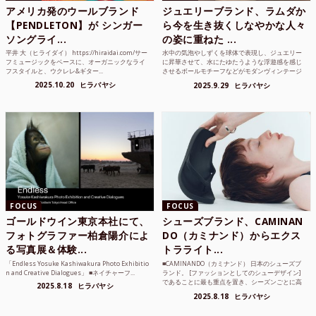
アメリカ発のウールブランド
ジュエリーブランド、ラムダか
【PENDLETON】が シンガー
ら今を生き抜くしなやかな人々
ソングライ...
の姿に重ねた ...
平井 大（ヒライダイ） https://hiraidai.com/サー
水中の気泡やしずくを球体で表現し、ジュエリー
フミュージックをベースに、オーガニックなライ
に昇華させて、水にたゆたうような浮遊感を感じ
フスタイルと、ウクレレ&ギター...
させるボールモチーフなどがモダンヴィンテージ
のような雰囲気も感じ...
2025.10.20
ヒラバヤシ
2025.9.29
ヒラバヤシ
FOCUS
FOCUS
ゴールドウイン東京本社にて、
シューズブランド、CAMINAN
フォトグラファー柏倉陽介によ
DO（カミナンド）からエクス
る写真展＆体験...
トラライト...
「Endless Yosuke Kashiwakura Photo Exhibitio
■CAMINANDO（カミナンド） 日本のシューズブ
n and Creative Dialogues」 ■ネイチャーフ...
ランド。 [ファッションとしてのシューデザイン]
であることに最も重点を置き、シーズンごとに高
2025.8.18
ヒラバヤシ
品質な素...
2025.8.18
ヒラバヤシ