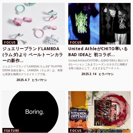
FOCUS
FOCUS
ジュエリーブランドLAMBDA
United AthleがCHITO率いる
(ラムダ)より ペールトーンカラ
BAD IDEAと 初コラボ...
ーの新作...
United AthleがCHITO率いるBAD IDEAと初のコラ
ボレーション これまでシーズンカタログに掲載す
ジュエリーブランド“LAMBDA( ラムダ))” “PLAYFRE
る取り組みとして、さまざまなアーティス...
EDOM 自由を遊べ。 LAMBDA（ラムダ）は、有限
2025.3.14
ヒラバヤシ
な資源を無限のクリエイティブで追...
2025.4.7
ヒラバヤシ
FEATURE
FOCUS