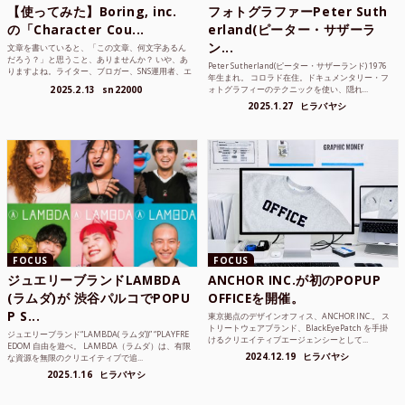
【使ってみた】Boring, inc.
フォトグラファーPeter Suth
の「Character Cou...
erland(ピーター・サザーラ
ン...
文章を書いていると、「この文章、何文字あるん
だろう？」と思うこと、ありませんか？ いや、あ
Peter Sutherland(ピーター・サザーランド) 1976
りますよね。ライター、ブロガー、SNS運用者、エ
年生まれ。 コロラド在住。ドキュメンタリー・フ
ンジニア、学生...
2025.2.13
sn22000
ォトグラフィーのテクニックを使い、隠れ...
2025.1.27
ヒラバヤシ
FOCUS
FOCUS
ジュエリーブランドLAMBDA
ANCHOR INC.が初のPOPUP
(ラムダ)が 渋谷パルコでPOPU
OFFICEを開催。
P S...
東京拠点のデザインオフィス、ANCHOR INC.。 ス
トリートウェアブランド、BlackEyePatch を手掛
ジュエリーブランド“LAMBDA( ラムダ))” “PLAYFRE
けるクリエイティブエージェンシーとして...
EDOM 自由を遊べ。 LAMBDA（ラムダ）は、有限
2024.12.19
ヒラバヤシ
な資源を無限のクリエイティブで追...
2025.1.16
ヒラバヤシ