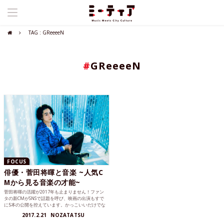
TAG : GReeeeN
#
GReeeeN
FOCUS
俳優・菅田将暉と音楽 ~人気C
Mから見る音楽の才能~
菅田将暉の活躍が2017年も止まりません！ファン
タの新CMがSNSで話題を呼び、映画の出演もすで
に5本の公開を控えています。かっこいいだけでな
く演技力も高く評価されている菅田将暉。実は音
2017.2.21
NOZATATSU
楽面での活躍も見せていることをご存知でしょう