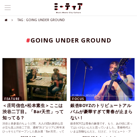
TAG : GOING UNDER GROUND
#
GOING UNDER GROUND
FEATURE
FOCUS
＜庄司信也×松本素生＞ここは
銀杏BOYZのトリビュートアル
渋谷二丁目。「Bar天竺」って
バムが豪華すぎて青春が止まら
知ってる？
ない！
渋谷と表参道のちょうど間、大人の隠れ家的な店
銀杏BOYZは青春の象徴です。もう、あの頃に戻っ
が立ち並ぶ渋谷二丁目、通称“渋２”エリアに昨年末
てはいけないんだと思っていました。青春時代と
ひっそりと!?オープンした飲み屋「Bar天竺」って
いまは別物なんだと。だけど、トリビュート・ア
知ってる？夜な夜なユニークな人たちが集う隠れ
ルバムのトレーラー映像を観てその考えを改めま