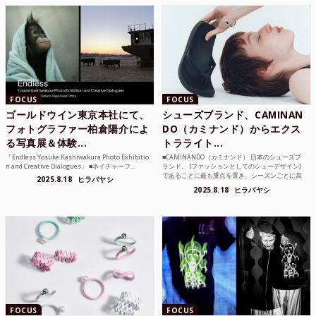
FOCUS
FOCUS
ゴールドウイン東京本社にて、
シューズブランド、CAMINAN
フォトグラファー柏倉陽介によ
DO（カミナンド）からエクス
る写真展＆体験...
トラライト...
「Endless Yosuke Kashiwakura Photo Exhibitio
■CAMINANDO（カミナンド） 日本のシューズブ
n and Creative Dialogues」 ■ネイチャーフ...
ランド。 [ファッションとしてのシューデザイン]
であることに最も重点を置き、シーズンごとに高
2025.8.18
ヒラバヤシ
品質な素...
2025.8.18
ヒラバヤシ
FOCUS
FOCUS