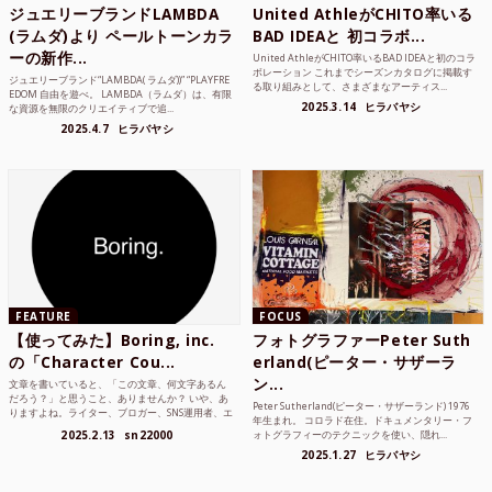
ジュエリーブランドLAMBDA
United AthleがCHITO率いる
(ラムダ)より ペールトーンカラ
BAD IDEAと 初コラボ...
ーの新作...
United AthleがCHITO率いるBAD IDEAと初のコラ
ボレーション これまでシーズンカタログに掲載す
ジュエリーブランド“LAMBDA( ラムダ))” “PLAYFRE
る取り組みとして、さまざまなアーティス...
EDOM 自由を遊べ。 LAMBDA（ラムダ）は、有限
2025.3.14
ヒラバヤシ
な資源を無限のクリエイティブで追...
2025.4.7
ヒラバヤシ
FEATURE
FOCUS
【使ってみた】Boring, inc.
フォトグラファーPeter Suth
の「Character Cou...
erland(ピーター・サザーラ
ン...
文章を書いていると、「この文章、何文字あるん
だろう？」と思うこと、ありませんか？ いや、あ
Peter Sutherland(ピーター・サザーランド) 1976
りますよね。ライター、ブロガー、SNS運用者、エ
年生まれ。 コロラド在住。ドキュメンタリー・フ
ンジニア、学生...
2025.2.13
sn22000
ォトグラフィーのテクニックを使い、隠れ...
2025.1.27
ヒラバヤシ