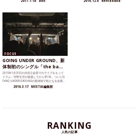
2017.1.18
ado
2016.12.6
kentababa
た名店を作ったのはあのお二人です。
した。
FOCUS
GOING UNDER GROUND、新
体制初のシングル「the ba...
2015年1月31日の渋谷公会堂でのライブをもって
ドラム・河野丈洋が脱退してから早1年。ついにG
OING UNDER GROUNDの新体制で初となる全国...
2016.3.17
MEETIA編集部
RANKING
人気の記事