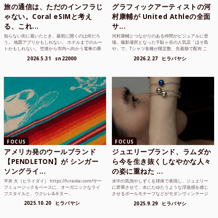
旅の通信は、ただのインフラじ
グラフィックアーティストの河
ゃない。Coral eSIMと考え
村康輔が United Athleの全面
る、これ...
サ...
知らない街に着いたとき、最初に開くのは何だろ
河村康輔とつながりのある仲間がビジュアルに登
う。 地図アプリかもしれない。 ホテルまでのルー
場。撮影場所となった千駄ヶ谷の人気店「ほそ島
トかもしれない。 空港から市内へ向かう電車の乗
や」で、Tシャツ各種が限定数、先着順で配布 こ
り方かもしれな...
れまでUnited...
2026.5.31
sn22000
2026.2.27
ヒラバヤシ
FOCUS
FOCUS
アメリカ発のウールブランド
ジュエリーブランド、ラムダか
【PENDLETON】が シンガー
ら今を生き抜くしなやかな人々
ソングライ...
の姿に重ねた ...
平井 大（ヒライダイ） https://hiraidai.com/サー
水中の気泡やしずくを球体で表現し、ジュエリー
フミュージックをベースに、オーガニックなライ
に昇華させて、水にたゆたうような浮遊感を感じ
フスタイルと、ウクレレ&ギター...
させるボールモチーフなどがモダンヴィンテージ
のような雰囲気も感じ...
2025.10.20
ヒラバヤシ
2025.9.29
ヒラバヤシ