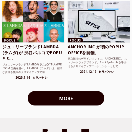
FOCUS
FOCUS
ジュエリーブランドLAMBDA
ANCHOR INC.が初のPOPUP
(ラムダ)が 渋谷パルコでPOPU
OFFICEを開催。
P S...
東京拠点のデザインオフィス、ANCHOR INC.。 ス
トリートウェアブランド、BlackEyePatch を手掛
ジュエリーブランド“LAMBDA( ラムダ))” “PLAYFRE
けるクリエイティブエージェンシーとして...
EDOM 自由を遊べ。 LAMBDA（ラムダ）は、有限
2024.12.19
ヒラバヤシ
な資源を無限のクリエイティブで追...
2025.1.16
ヒラバヤシ
MORE