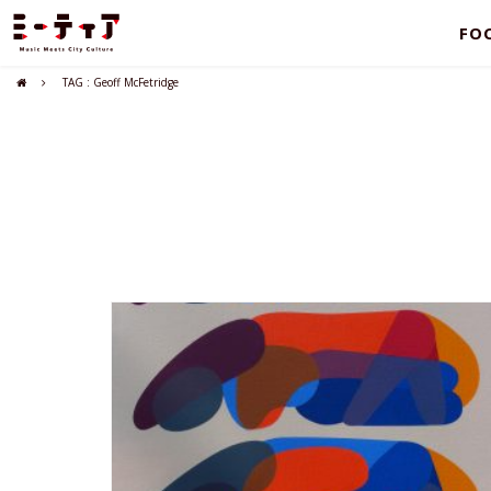
FO
TAG : Geoff McFetridge