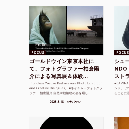
FOCUS
FOCUS
ゴールドウイン東京本社に
シュー
て、フォトグラファー柏倉陽
ND
介による写真展＆体験...
ストラ
「Endless Yosuke Kashiwakura Photo Exhibition
■CAMI
and Creative Dialogues」 ■ネイチャーフォトグラ
ンド。 [
ファー 柏倉陽介 自然や動植物の姿を通し...
ることに
素材を厳
2025.8.18
ヒラバヤシ
メキ...