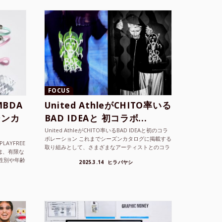
FOCUS
BDA
United AthleがCHITO率いる
ーンカ
BAD IDEAと 初コラボ...
United AthleがCHITO率いるBAD IDEAと初のコラ
ボレーション これまでシーズンカタログに掲載する
LAYFREE
取り組みとして、さまざまなアーティストとのコラ
）は、有限な
ボレーションアイテムを製品見本として作...
性別や年齢
2025.3.14
ヒラバヤシ