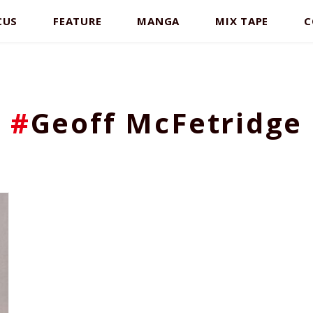
CUS
FEATURE
MANGA
MIX TAPE
C
#
Geoff McFetridge