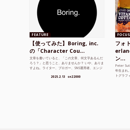
FEATURE
FOCUS
【使ってみた】Boring, inc.
フォト
の「Character Cou...
erl
ン...
文章を書いていると、「この文章、何文字あるんだ
ろう？」と思うこと、ありませんか？ いや、ありま
Peter S
すよね。ライター、ブロガー、SNS運用者、エンジ
年生まれ
ニア、学生… 文字数を意識する仕事やタスクは意外
トグラフ
2025.2.13
sn22000
と多い。で...
を撮り続け