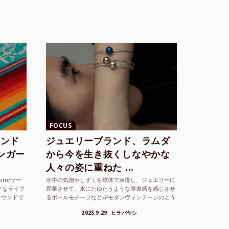
FOCUS
ランド
ジュエリーブランド、ラムダ
シンガー
から今を生き抜くしなやかな
人々の姿に重ねた ...
com/サー
水中の気泡やしずくを球体で表現し、ジュエリーに
クなライフ
昇華させて、水にたゆたうような浮遊感を感じさせ
サウンドで
るボールモチーフなどがモダンヴィンテージのよう
な雰囲気も感じさせるLAMBDA の新しいコレクシ
2025.9.29
ヒラバヤシ
ョンを202...