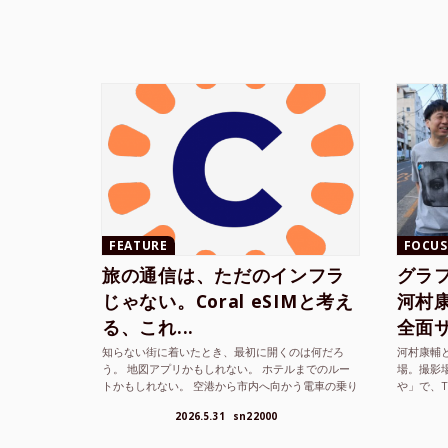
FEATURE
FOCUS
旅の通信は、ただのインフラ
グラ
じゃない。Coral eSIMと考え
河村康輔
る、これ...
全面サ.
知らない街に着いたとき、最初に開くのは何だろ
河村康輔
う。 地図アプリかもしれない。 ホテルまでのルー
場。撮影
トかもしれない。 空港から市内へ向かう電車の乗り
や」で、
方かもしれない。 あるいは、ひとまず音楽を流し
までUni
2026.5.31
sn22000
て、その街の空...
ざまな...