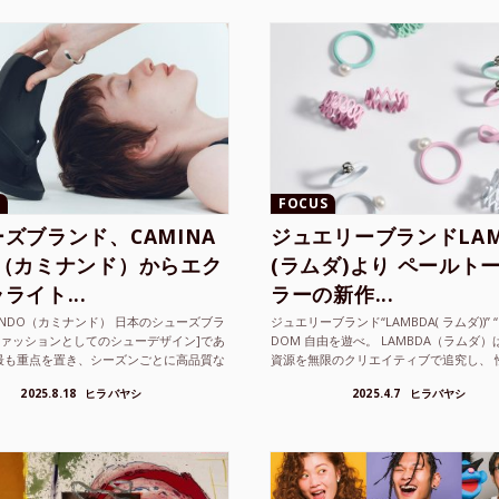
FOCUS
ズブランド、CAMINA
ジュエリーブランドLAM
O（カミナンド）からエク
(ラムダ)より ペールト
ライト...
ラーの新作...
NANDO（カミナンド） 日本のシューズブラ
ジュエリーブランド“LAMBDA( ラムダ))” “P
ファッションとしてのシューデザイン]であ
DOM 自由を遊べ。 LAMBDA（ラムダ
最も重点を置き、シーズンごとに高品質な
資源を無限のクリエイティブで追究し、 
選し、伝統的な靴作りの技術を今でも持つ
の枠を超えボーダレスなジュエリ...
2025.8.18
ヒラバヤシ
2025.4.7
ヒラバヤシ