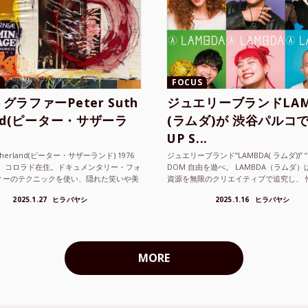
FOCUS
グラファーPeter Suth
ジュエリーブランドLAM
and(ピーター・サザーラ
(ラムダ)が 渋谷パルコで
UP S...
utherland(ピーター・サザーランド) 1976
ジュエリーブランド“LAMBDA( ラムダ))” “P
。 コロラド在住。ドキュメンタリー・フォ
DOM 自由を遊べ。 LAMBDA（ラムダ
ィーのテクニックを使い、隠れた笑いや美
資源を無限のクリエイティブで追究し、 
ているフォトグラファーでフィ...
の枠を超えボーダレスなジュエリ...
2025.1.27
ヒラバヤシ
2025.1.16
ヒラバヤシ
MORE