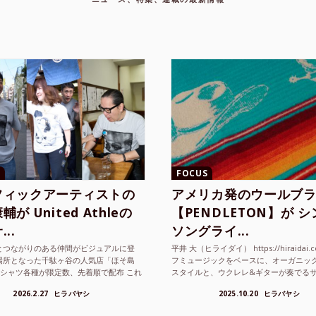
FOCUS
フィックアーティストの
アメリカ発のウールブ
が United Athleの
【PENDLETON】が 
..
ソングライ...
とつながりのある仲間がビジュアルに登
平井 大（ヒライダイ） https://hiraidai.
場所となった千駄ヶ谷の人気店「ほそ島
フミュージックをベースに、オーガニッ
Tシャツ各種が限定数、先着順で配布 これ
スタイルと、ウクレレ&ギターが奏でる
ted Athle（ユナイテッドアスレ）は、さま
注目を集めるシンガ ーソングラ...
2026.2.27
ヒラバヤシ
2025.10.20
ヒラバヤシ