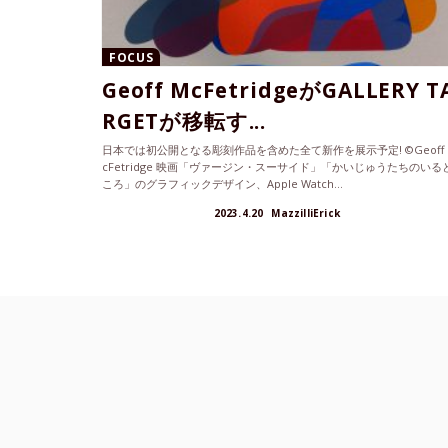
FOCUS
Geoff McFetridgeがGALLERY T
RGETが移転す...
日本では初公開となる彫刻作品を含めた全て新作を展示予定! ©Geoff 
cFetridge 映画「ヴァージン・スーサイド」「かいじゅうたちのいる
ころ」のグラフィックデザイン、Apple Watch...
2023.4.20
MazzilliErick