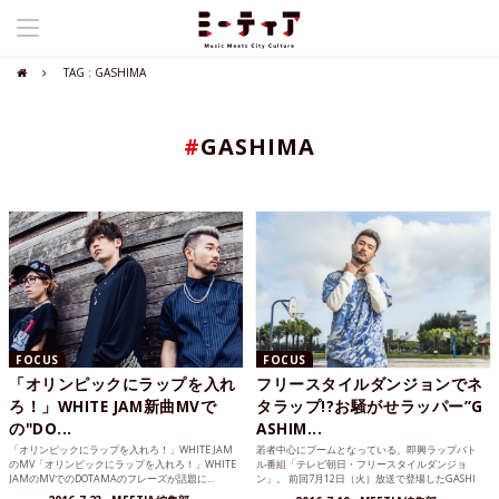
TAG : GASHIMA
#
GASHIMA
FOCUS
FOCUS
「オリンピックにラップを入れ
フリースタイルダンジョンでネ
ろ！」WHITE JAM新曲MVで
タラップ!?お騒がせラッパー”G
の"DO...
ASHIM...
「オリンピックにラップを入れろ！」WHITE JAM
若者中心にブームとなっている、即興ラップバト
のMV「オリンピックにラップを入れろ！」WHITE
ル番組「テレビ朝日・フリースタイルダンジョ
JAMのMVでのDOTAMAのフレーズが話題に...
ン」。 前回7月12日（火）放送で登場したGASHI
MA from...