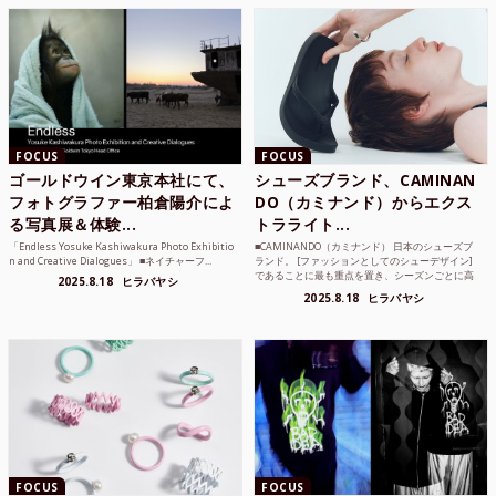
FOCUS
FOCUS
ゴールドウイン東京本社にて、
シューズブランド、CAMINAN
フォトグラファー柏倉陽介によ
DO（カミナンド）からエクス
る写真展＆体験...
トラライト...
「Endless Yosuke Kashiwakura Photo Exhibitio
■CAMINANDO（カミナンド） 日本のシューズブ
n and Creative Dialogues」 ■ネイチャーフ...
ランド。 [ファッションとしてのシューデザイン]
であることに最も重点を置き、シーズンごとに高
2025.8.18
ヒラバヤシ
品質な素...
2025.8.18
ヒラバヤシ
FOCUS
FOCUS