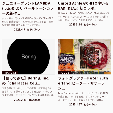
ジュエリーブランドLAMBDA
United AthleがCHITO率いる
(ラムダ)より ペールトーンカラ
BAD IDEAと 初コラボ...
ーの新作...
United AthleがCHITO率いるBAD IDEAと初のコラ
ボレーション これまでシーズンカタログに掲載す
ジュエリーブランド“LAMBDA( ラムダ))” “PLAYFRE
る取り組みとして、さまざまなアーティス...
EDOM 自由を遊べ。 LAMBDA（ラムダ）は、有限
2025.3.14
ヒラバヤシ
な資源を無限のクリエイティブで追...
2025.4.7
ヒラバヤシ
FEATURE
FOCUS
【使ってみた】Boring, inc.
フォトグラファーPeter Suth
の「Character Cou...
erland(ピーター・サザーラ
ン...
文章を書いていると、「この文章、何文字あるん
だろう？」と思うこと、ありませんか？ いや、あ
Peter Sutherland(ピーター・サザーランド) 1976
りますよね。ライター、ブロガー、SNS運用者、エ
年生まれ。 コロラド在住。ドキュメンタリー・フ
ンジニア、学生...
2025.2.13
sn22000
ォトグラフィーのテクニックを使い、隠れ...
2025.1.27
ヒラバヤシ