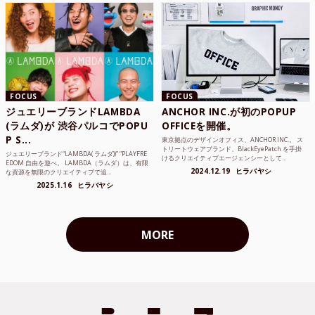
FOCUS
FOCUS
ジュエリーブランドLAMBDA
ANCHOR INC.が初のPOPUP
(ラムダ)が 渋谷パルコでPOPU
OFFICEを開催。
P S...
東京拠点のデザインオフィス、ANCHOR INC.。 ス
トリートウェアブランド、BlackEyePatch を手掛
ジュエリーブランド“LAMBDA( ラムダ))” “PLAYFRE
けるクリエイティブエージェンシーとして...
EDOM 自由を遊べ。 LAMBDA（ラムダ）は、有限
2024.12.19
ヒラバヤシ
な資源を無限のクリエイティブで追...
2025.1.16
ヒラバヤシ
MORE