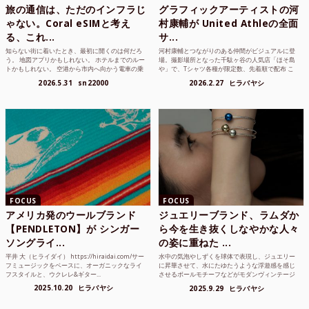
旅の通信は、ただのインフラじ
グラフィックアーティストの河
ゃない。Coral eSIMと考え
村康輔が United Athleの全面
る、これ...
サ...
知らない街に着いたとき、最初に開くのは何だろ
河村康輔とつながりのある仲間がビジュアルに登
う。 地図アプリかもしれない。 ホテルまでのルー
場。撮影場所となった千駄ヶ谷の人気店「ほそ島
トかもしれない。 空港から市内へ向かう電車の乗
や」で、Tシャツ各種が限定数、先着順で配布 こ
り方かもしれな...
れまでUnited...
2026.5.31
sn22000
2026.2.27
ヒラバヤシ
FOCUS
FOCUS
アメリカ発のウールブランド
ジュエリーブランド、ラムダか
【PENDLETON】が シンガー
ら今を生き抜くしなやかな人々
ソングライ...
の姿に重ねた ...
平井 大（ヒライダイ） https://hiraidai.com/サー
水中の気泡やしずくを球体で表現し、ジュエリー
フミュージックをベースに、オーガニックなライ
に昇華させて、水にたゆたうような浮遊感を感じ
フスタイルと、ウクレレ&ギター...
させるボールモチーフなどがモダンヴィンテージ
のような雰囲気も感じ...
2025.10.20
ヒラバヤシ
2025.9.29
ヒラバヤシ