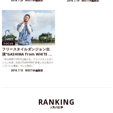
2016.7.23
MEETIA編集部
2016.7.19
MEETIA編集部
FOCUS
フリースタイルダンジョン出
演"GASHIMA from WHITE ...
「待ち時間で100万は稼げる」フリースタイルダン
ジョン出演。注目の”GASHIMA” 若者に大人気のラ
ップバトル番組、テレビ朝日...
2016.7.13
MEETIA編集部
RANKING
人気の記事