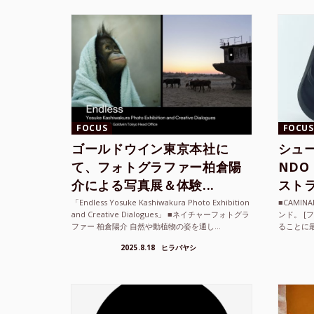
FOCUS
FOCUS
ゴールドウイン東京本社に
シュー
て、フォトグラファー柏倉陽
ND
介による写真展＆体験...
ストラ
「Endless Yosuke Kashiwakura Photo Exhibition
■CAMI
and Creative Dialogues」 ■ネイチャーフォトグラ
ンド。 [
ファー 柏倉陽介 自然や動植物の姿を通し...
ることに
素材を厳
2025.8.18
ヒラバヤシ
メキ...