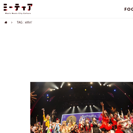
FO
TAG : elfin’