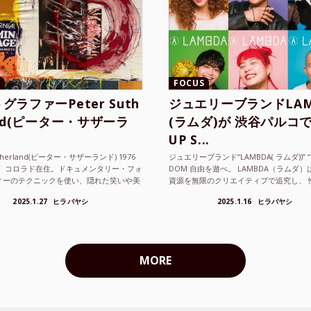
FOCUS
グラファーPeter Suth
ジュエリーブランドLAM
and(ピーター・サザーラ
(ラムダ)が 渋谷パルコで
UP S...
utherland(ピーター・サザーランド) 1976
ジュエリーブランド“LAMBDA( ラムダ))” “P
。 コロラド在住。ドキュメンタリー・フォ
DOM 自由を遊べ。 LAMBDA（ラムダ
ィーのテクニックを使い、隠れた笑いや美
資源を無限のクリエイティブで追究し、 
ているフォトグラファーでフィ...
の枠を超えボーダレスなジュエリ...
2025.1.27
ヒラバヤシ
2025.1.16
ヒラバヤシ
MORE