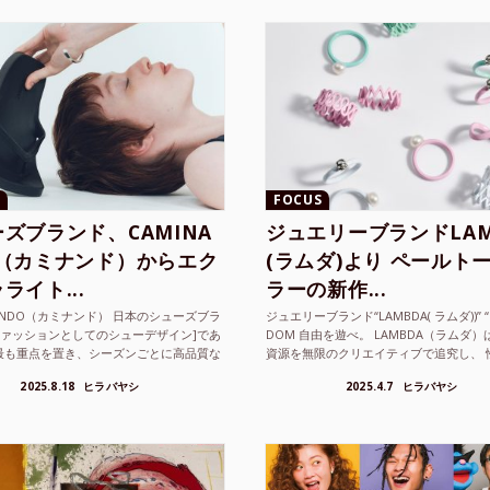
FOCUS
ズブランド、CAMINA
ジュエリーブランドLAM
O（カミナンド）からエク
(ラムダ)より ペールト
ライト...
ラーの新作...
NANDO（カミナンド） 日本のシューズブラ
ジュエリーブランド“LAMBDA( ラムダ))” “P
ファッションとしてのシューデザイン]であ
DOM 自由を遊べ。 LAMBDA（ラムダ
最も重点を置き、シーズンごとに高品質な
資源を無限のクリエイティブで追究し、 
選し、伝統的な靴作りの技術を今でも持つ
の枠を超えボーダレスなジュエリ...
2025.8.18
ヒラバヤシ
2025.4.7
ヒラバヤシ