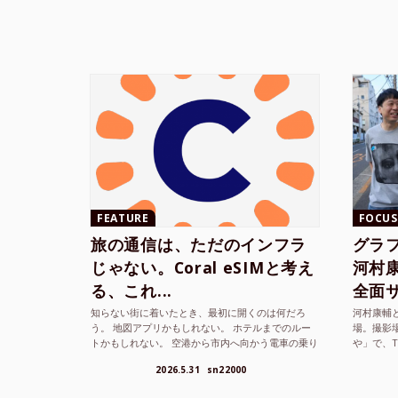
FEATURE
FOCUS
旅の通信は、ただのインフラ
グラ
じゃない。Coral eSIMと考え
河村康輔
る、これ...
全面サ.
知らない街に着いたとき、最初に開くのは何だろ
河村康輔
う。 地図アプリかもしれない。 ホテルまでのルー
場。撮影
トかもしれない。 空港から市内へ向かう電車の乗り
や」で、
方かもしれない。 あるいは、ひとまず音楽を流し
までUni
2026.5.31
sn22000
て、その街の空...
ざまな...