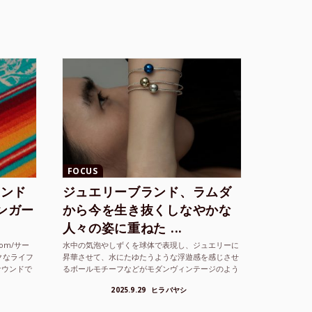
FOCUS
ランド
ジュエリーブランド、ラムダ
シンガー
から今を生き抜くしなやかな
人々の姿に重ねた ...
com/サー
水中の気泡やしずくを球体で表現し、ジュエリーに
クなライフ
昇華させて、水にたゆたうような浮遊感を感じさせ
サウンドで
るボールモチーフなどがモダンヴィンテージのよう
な雰囲気も感じさせるLAMBDA の新しいコレクシ
2025.9.29
ヒラバヤシ
ョンを202...