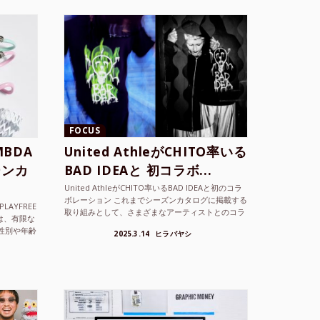
FOCUS
BDA
United AthleがCHITO率いる
ーンカ
BAD IDEAと 初コラボ...
United AthleがCHITO率いるBAD IDEAと初のコラ
ボレーション これまでシーズンカタログに掲載する
LAYFREE
取り組みとして、さまざまなアーティストとのコラ
）は、有限な
ボレーションアイテムを製品見本として作...
性別や年齢
2025.3.14
ヒラバヤシ