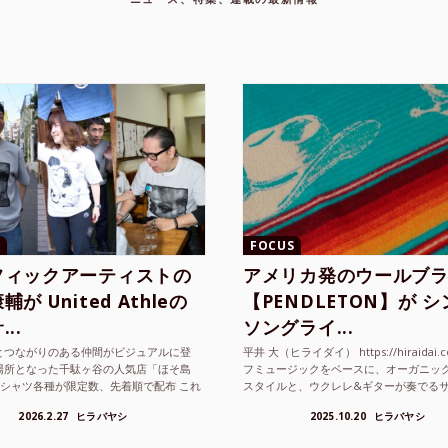
FOCUS
フィックアーティストの
アメリカ発のウールブ
が United Athleの
【PENDLETON】が 
..
ソングライ...
とつながりのある仲間がビジュアルに登
平井 大（ヒライダイ） https://hiraidai.
場所となった千駄ヶ谷の人気店「ほそ島
フミュージックをベースに、オーガニッ
Tシャツ各種が限定数、先着順で配布 これ
スタイルと、ウクレレ&ギターが奏でる
ted Athle（ユナイテッドアスレ）は、さま
注目を集めるシンガ ーソングラ...
2026.2.27
ヒラバヤシ
2025.10.20
ヒラバヤシ