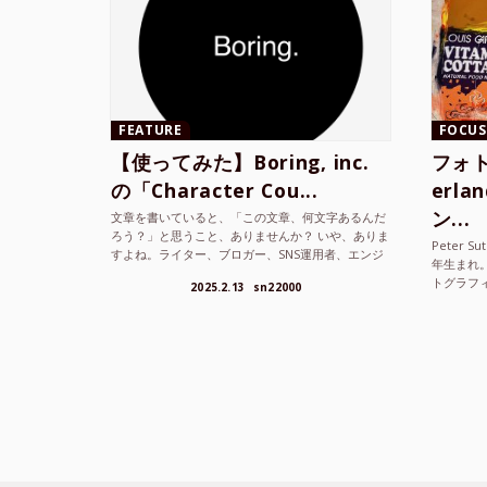
FEATURE
FOCUS
【使ってみた】Boring, inc.
フォト
の「Character Cou...
erl
ン...
文章を書いていると、「この文章、何文字あるんだ
ろう？」と思うこと、ありませんか？ いや、ありま
Peter S
すよね。ライター、ブロガー、SNS運用者、エンジ
年生まれ
ニア、学生… 文字数を意識する仕事やタスクは意外
トグラフ
2025.2.13
sn22000
と多い。で...
を撮り続け