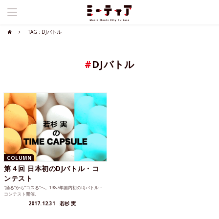
TAG : DJバトル
#
DJバトル
COLUMN
第４回 日本初のDJバトル・コ
ンテスト
“踊る”から“コスる”へ。1987年国内初のDJバトル・
コンテスト開催。
2017.12.31
若杉 実