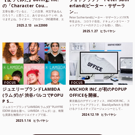
の「Character Cou...
erland(ピーター・サザーラ
ン...
文章を書いていると、「この文章、何文字あるん
だろう？」と思うこと、ありませんか？ いや、あ
Peter Sutherland(ピーター・サザーランド) 1976
りますよね。ライター、ブロガー、SNS運用者、エ
年生まれ。 コロラド在住。ドキュメンタリー・フ
ンジニア、学生...
2025.2.13
sn22000
ォトグラフィーのテクニックを使い、隠れ...
2025.1.27
ヒラバヤシ
FOCUS
FOCUS
ジュエリーブランドLAMBDA
ANCHOR INC.が初のPOPUP
(ラムダ)が 渋谷パルコでPOPU
OFFICEを開催。
P S...
東京拠点のデザインオフィス、ANCHOR INC.。 ス
トリートウェアブランド、BlackEyePatch を手掛
ジュエリーブランド“LAMBDA( ラムダ))” “PLAYFRE
けるクリエイティブエージェンシーとして...
EDOM 自由を遊べ。 LAMBDA（ラムダ）は、有限
2024.12.19
ヒラバヤシ
な資源を無限のクリエイティブで追...
2025.1.16
ヒラバヤシ