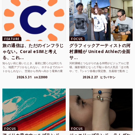
FEATURE
FOCUS
旅の通信は、ただのインフラじ
グラフィックアーティストの河
ゃない。Coral eSIMと考え
村康輔が United Athleの全面
る、これ...
サ...
知らない街に着いたとき、最初に開くのは何だろ
河村康輔とつながりのある仲間がビジュアルに登
う。 地図アプリかもしれない。 ホテルまでのルー
場。撮影場所となった千駄ヶ谷の人気店「ほそ島
トかもしれない。 空港から市内へ向かう電車の乗
や」で、Tシャツ各種が限定数、先着順で配布 こ
り方かもしれな...
れまでUnited...
2026.5.31
sn22000
2026.2.27
ヒラバヤシ
FOCUS
FOCUS