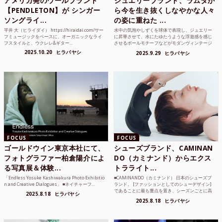
アメリカ発のウールブランド
ジュエリーブランド、ラムダか
【PENDLETON】が シンガー
ら今を生き抜くしなやかな人々
ソングライ...
の姿に重ねた ...
平井 大（ヒライダイ） https://hiraidai.com/サー
水中の気泡やしずくを球体で表現し、ジュエリー
フミュージックをベースに、オーガニックなライ
に昇華させて、水にたゆたうような浮遊感を感じ
フスタイルと、ウクレレ&ギター...
させるボールモチーフなどがモダンヴィンテージ
のような雰囲気も感じ...
2025.10.20
ヒラバヤシ
2025.9.29
ヒラバヤシ
FOCUS
FOCUS
ゴールドウイン東京本社にて、
シューズブランド、CAMINAN
フォトグラファー柏倉陽介によ
DO（カミナンド）からエクス
る写真展＆体験...
トラライト...
「Endless Yosuke Kashiwakura Photo Exhibitio
■CAMINANDO（カミナンド） 日本のシューズブ
n and Creative Dialogues」 ■ネイチャーフ...
ランド。 [ファッションとしてのシューデザイン]
であることに最も重点を置き、シーズンごとに高
2025.8.18
ヒラバヤシ
品質な素...
2025.8.18
ヒラバヤシ