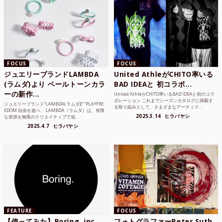
FOCUS
FOCUS
ジュエリーブランドLAMBDA
United AthleがCHITO率いる
(ラムダ)より ペールトーンカラ
BAD IDEAと 初コラボ...
ーの新作...
United AthleがCHITO率いるBAD IDEAと初のコラ
ボレーション これまでシーズンカタログに掲載す
ジュエリーブランド“LAMBDA( ラムダ))” “PLAYFRE
る取り組みとして、さまざまなアーティス...
EDOM 自由を遊べ。 LAMBDA（ラムダ）は、有限
2025.3.14
ヒラバヤシ
な資源を無限のクリエイティブで追...
2025.4.7
ヒラバヤシ
FEATURE
FOCUS
【使ってみた】Boring, inc.
フォトグラファーPeter Suth