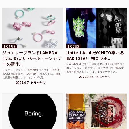
FOCUS
FOCUS
ジュエリーブランドLAMBDA
United AthleがCHITO率いる
(ラムダ)より ペールトーンカラ
BAD IDEAと 初コラボ...
ーの新作...
United AthleがCHITO率いるBAD IDEAと初のコラ
ボレーション これまでシーズンカタログに掲載す
ジュエリーブランド“LAMBDA( ラムダ))” “PLAYFRE
る取り組みとして、さまざまなアーティス...
EDOM 自由を遊べ。 LAMBDA（ラムダ）は、有限
2025.3.14
ヒラバヤシ
な資源を無限のクリエイティブで追...
2025.4.7
ヒラバヤシ