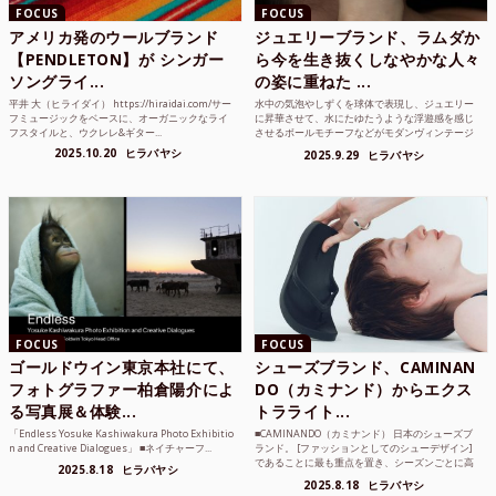
FOCUS
FOCUS
アメリカ発のウールブランド
ジュエリーブランド、ラムダか
【PENDLETON】が シンガー
ら今を生き抜くしなやかな人々
ソングライ...
の姿に重ねた ...
平井 大（ヒライダイ） https://hiraidai.com/サー
水中の気泡やしずくを球体で表現し、ジュエリー
フミュージックをベースに、オーガニックなライ
に昇華させて、水にたゆたうような浮遊感を感じ
フスタイルと、ウクレレ&ギター...
させるボールモチーフなどがモダンヴィンテージ
のような雰囲気も感じ...
2025.10.20
ヒラバヤシ
2025.9.29
ヒラバヤシ
FOCUS
FOCUS
ゴールドウイン東京本社にて、
シューズブランド、CAMINAN
フォトグラファー柏倉陽介によ
DO（カミナンド）からエクス
る写真展＆体験...
トラライト...
「Endless Yosuke Kashiwakura Photo Exhibitio
■CAMINANDO（カミナンド） 日本のシューズブ
n and Creative Dialogues」 ■ネイチャーフ...
ランド。 [ファッションとしてのシューデザイン]
であることに最も重点を置き、シーズンごとに高
2025.8.18
ヒラバヤシ
品質な素...
2025.8.18
ヒラバヤシ