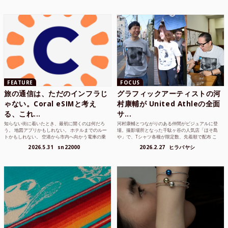
FEATURE
FOCUS
旅の通信は、ただのインフラじ
グラフィックアーティストの河
ゃない。Coral eSIMと考え
村康輔が United Athleの全面
る、これ...
サ...
知らない街に着いたとき、最初に開くのは何だろ
河村康輔とつながりのある仲間がビジュアルに登
う。 地図アプリかもしれない。 ホテルまでのルー
場。撮影場所となった千駄ヶ谷の人気店「ほそ島
トかもしれない。 空港から市内へ向かう電車の乗
や」で、Tシャツ各種が限定数、先着順で配布 こ
り方かもしれな...
れまでUnited...
2026.5.31
sn22000
2026.2.27
ヒラバヤシ