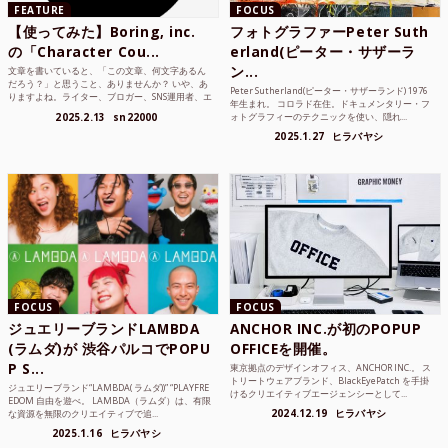
FEATURE
FOCUS
【使ってみた】Boring, inc.
フォトグラファーPeter Suth
の「Character Cou...
erland(ピーター・サザーラ
ン...
文章を書いていると、「この文章、何文字あるん
だろう？」と思うこと、ありませんか？ いや、あ
Peter Sutherland(ピーター・サザーランド) 1976
りますよね。ライター、ブロガー、SNS運用者、エ
年生まれ。 コロラド在住。ドキュメンタリー・フ
ンジニア、学生...
2025.2.13
sn22000
ォトグラフィーのテクニックを使い、隠れ...
2025.1.27
ヒラバヤシ
FOCUS
FOCUS
ジュエリーブランドLAMBDA
ANCHOR INC.が初のPOPUP
(ラムダ)が 渋谷パルコでPOPU
OFFICEを開催。
P S...
東京拠点のデザインオフィス、ANCHOR INC.。 ス
トリートウェアブランド、BlackEyePatch を手掛
ジュエリーブランド“LAMBDA( ラムダ))” “PLAYFRE
けるクリエイティブエージェンシーとして...
EDOM 自由を遊べ。 LAMBDA（ラムダ）は、有限
2024.12.19
ヒラバヤシ
な資源を無限のクリエイティブで追...
2025.1.16
ヒラバヤシ