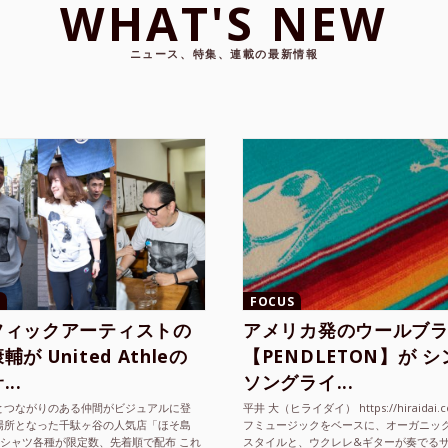
FOCUS
フィックアーティストの
アメリカ発のウールブ
が United Athleの
【PENDLETON】が 
..
ソングライ...
とつながりのある仲間がビジュアルに登
平井 大（ヒライダイ） https://hiraidai.
場所となった千駄ヶ谷の人気店「ほそ島
フミュージックをベースに、オーガニッ
Tシャツ各種が限定数、先着順で配布 これ
スタイルと、ウクレレ&ギターが奏でる
ted Athle（ユナイテッドアスレ）は、さま
注目を集めるシンガ ーソングラ...
2026.2.27
ヒラバヤシ
2025.10.20
ヒラバヤシ