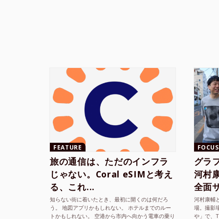
FEATURE
FOCUS
旅の通信は、ただのインフラ
グラ
じゃない。Coral eSIMと考え
河村康輔
る、これ...
全面サ.
知らない街に着いたとき、最初に開くのは何だろ
河村康輔
う。 地図アプリかもしれない。 ホテルまでのルー
場。撮影
トかもしれない。 空港から市内へ向かう電車の乗り
や」で、
方かもしれない。 あるいは、ひとまず音楽を流し
までUni
2026.5.31
sn22000
て、その街の空...
ざまな...