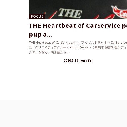
FOCUS
THE Heartbeat of CarService p
pup a...
THE Heartbeat of CarServiceポップアップストアとは ＜CarServic
は、クリエイティブクルー＜YouthQuake＞に所属する橋本 奎がデ
クターを務め、幼少期から...
2020.3.10
Jennifer