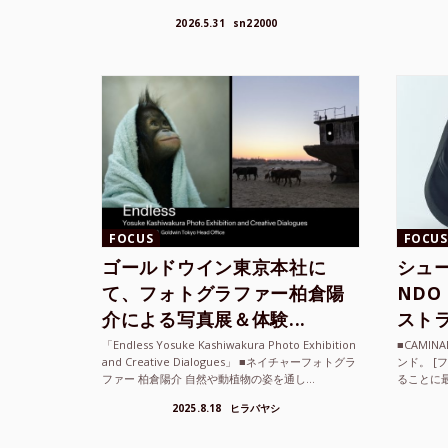
FOCUS
FOCUS
ゴールドウイン東京本社に
シュー
て、フォトグラファー柏倉陽
ND
介による写真展＆体験...
ストラ
「Endless Yosuke Kashiwakura Photo Exhibition
■CAMI
and Creative Dialogues」 ■ネイチャーフォトグラ
ンド。 [
ファー 柏倉陽介 自然や動植物の姿を通し...
ることに
素材を厳
2025.8.18
ヒラバヤシ
メキ...