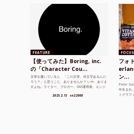
FEATURE
FOCUS
【使ってみた】Boring, inc.
フォト
の「Character Cou...
erl
ン...
文章を書いていると、「この文章、何文字あるんだ
ろう？」と思うこと、ありませんか？ いや、ありま
Peter S
すよね。ライター、ブロガー、SNS運用者、エンジ
年生まれ
ニア、学生… 文字数を意識する仕事やタスクは意外
トグラフ
2025.2.13
sn22000
と多い。で...
を撮り続け