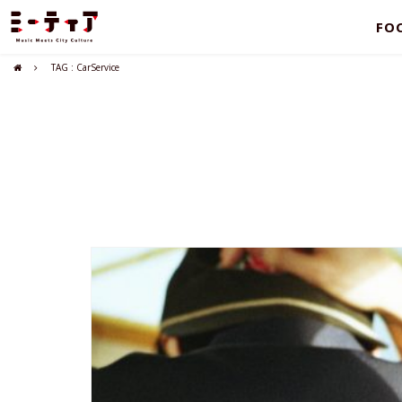
FO
TAG : CarService