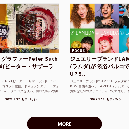
FOCUS
グラファーPeter Suth
ジュエリーブランドLAM
and(ピーター・サザーラ
(ラムダ)が 渋谷パルコで
UP S...
utherland(ピーター・サザーランド) 1976
ジュエリーブランド“LAMBDA( ラムダ))” “P
。 コロラド在住。ドキュメンタリー・フォ
DOM 自由を遊べ。 LAMBDA（ラムダ
ィーのテクニックを使い、隠れた笑いや美
資源を無限のクリエイティブで追究し、 
ているフォトグラファーでフィ...
の枠を超えボーダレスなジュエリ...
2025.1.27
ヒラバヤシ
2025.1.16
ヒラバヤシ
MORE