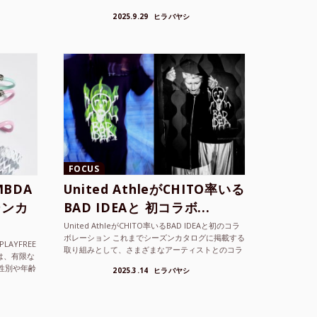
FOCUS
BDA
United AthleがCHITO率いる
ーンカ
BAD IDEAと 初コラボ...
United AthleがCHITO率いるBAD IDEAと初のコラ
ボレーション これまでシーズンカタログに掲載する
LAYFREE
取り組みとして、さまざまなアーティストとのコラ
）は、有限な
ボレーションアイテムを製品見本として作...
性別や年齢
2025.3.14
ヒラバヤシ