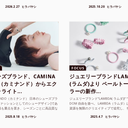
FOCUS
ズブランド、CAMINA
ジュエリーブランドLAM
O（カミナンド）からエク
(ラムダ)より ペールト
ライト...
ラーの新作...
NANDO（カミナンド） 日本のシューズブラ
ジュエリーブランド“LAMBDA( ラムダ))” “P
ファッションとしてのシューデザイン]であ
DOM 自由を遊べ。 LAMBDA（ラムダ
最も重点を置き、シーズンごとに高品質な
資源を無限のクリエイティブで追究し、 
選し、伝統的な靴作りの技術を今でも持つ
の枠を超えボーダレスなジュエリ...
2025.8.18
ヒラバヤシ
2025.4.7
ヒラバヤシ