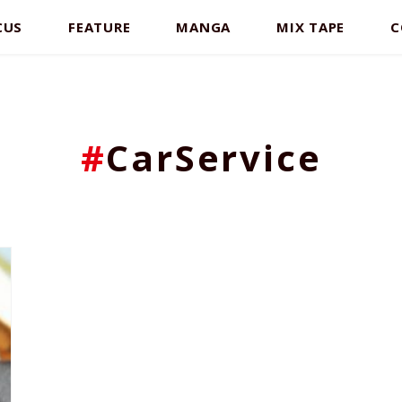
CUS
FEATURE
MANGA
MIX TAPE
C
#
CarService