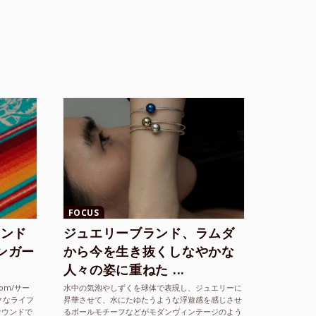
FOCUS
ランド
ジュエリーブランド、ラムダ
シンガー
から今を生き抜くしなやかな
人々の姿に重ねた ...
com/サー
水中の気泡やしずくを球体で表現し、ジュエリーに
クなライフ
昇華させて、水にたゆたうような浮遊感を感じさせ
サウンドで
るボールモチーフなどがモダンヴィンテージのよう
な雰囲気も感じさせるLAMBDA の新しいコレクシ
2025.9.29
ヒラバヤシ
ョンを202...