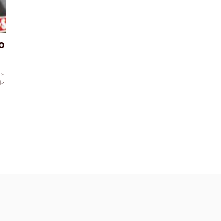
o
e＞
ィレ
WHAT'S NEW
ニュース、特集、連載の最新情報