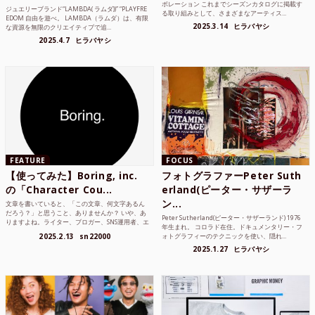
ボレーション これまでシーズンカタログに掲載す
ジュエリーブランド“LAMBDA( ラムダ))” “PLAYFRE
る取り組みとして、さまざまなアーティス...
EDOM 自由を遊べ。 LAMBDA（ラムダ）は、有限
2025.3.14
ヒラバヤシ
な資源を無限のクリエイティブで追...
2025.4.7
ヒラバヤシ
FEATURE
FOCUS
【使ってみた】Boring, inc.
フォトグラファーPeter Suth
の「Character Cou...
erland(ピーター・サザーラ
ン...
文章を書いていると、「この文章、何文字あるん
だろう？」と思うこと、ありませんか？ いや、あ
Peter Sutherland(ピーター・サザーランド) 1976
りますよね。ライター、ブロガー、SNS運用者、エ
年生まれ。 コロラド在住。ドキュメンタリー・フ
ンジニア、学生...
2025.2.13
sn22000
ォトグラフィーのテクニックを使い、隠れ...
2025.1.27
ヒラバヤシ