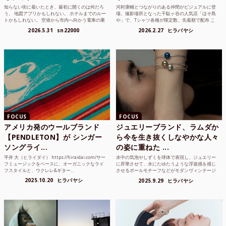
知らない街に着いたとき、最初に開くのは何だろ
河村康輔とつながりのある仲間がビジュアルに登
う。 地図アプリかもしれない。 ホテルまでのルー
場。撮影場所となった千駄ヶ谷の人気店「ほそ島
トかもしれない。 空港から市内へ向かう電車の乗
や」で、Tシャツ各種が限定数、先着順で配布 こ
り方かもしれな...
れまでUnited...
2026.5.31
sn22000
2026.2.27
ヒラバヤシ
FOCUS
FOCUS
アメリカ発のウールブランド
ジュエリーブランド、ラムダか
【PENDLETON】が シンガー
ら今を生き抜くしなやかな人々
ソングライ...
の姿に重ねた ...
平井 大（ヒライダイ） https://hiraidai.com/サー
水中の気泡やしずくを球体で表現し、ジュエリー
フミュージックをベースに、オーガニックなライ
に昇華させて、水にたゆたうような浮遊感を感じ
フスタイルと、ウクレレ&ギター...
させるボールモチーフなどがモダンヴィンテージ
のような雰囲気も感じ...
2025.10.20
ヒラバヤシ
2025.9.29
ヒラバヤシ