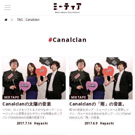
TAG : Canalclan
#
Canalclan
MIXTAPE
MIXTAPE
Canalclanの太陽の音楽
Canalclanの「雨」の音楽。
ソウル、ロックをソフト＆メロウなポップ・ミュ
80'sの音楽をポップ・ミュージックへと昇華しツ
ージックへと昇華させたサウンドが特徴なポップ
イン・ヴォーカルを合わせるポップ・バンドCanal
バンドCanalclanの太陽の音楽です。
clanさんの「雨」の音楽。
2017.7.14
Hayashi
2017.6.9
Hayashi