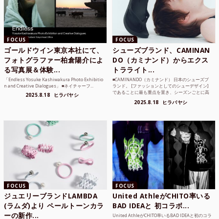
FOCUS
FOCUS
ゴールドウイン東京本社にて、
シューズブランド、CAMINAN
フォトグラファー柏倉陽介によ
DO（カミナンド）からエクス
る写真展＆体験...
トラライト...
「Endless Yosuke Kashiwakura Photo Exhibitio
■CAMINANDO（カミナンド） 日本のシューズブ
n and Creative Dialogues」 ■ネイチャーフ...
ランド。 [ファッションとしてのシューデザイン]
であることに最も重点を置き、シーズンごとに高
2025.8.18
ヒラバヤシ
品質な素...
2025.8.18
ヒラバヤシ
FOCUS
FOCUS
ジュエリーブランドLAMBDA
United AthleがCHITO率いる
(ラムダ)より ペールトーンカラ
BAD IDEAと 初コラボ...
ーの新作...
United AthleがCHITO率いるBAD IDEAと初のコラ