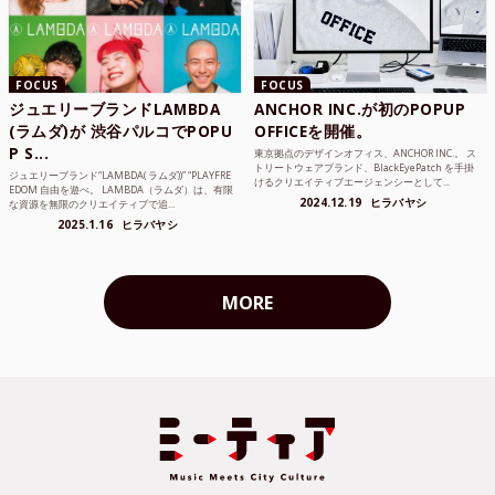
FOCUS
FOCUS
ジュエリーブランドLAMBDA
ANCHOR INC.が初のPOPUP
(ラムダ)が 渋谷パルコでPOPU
OFFICEを開催。
P S...
東京拠点のデザインオフィス、ANCHOR INC.。 ス
トリートウェアブランド、BlackEyePatch を手掛
ジュエリーブランド“LAMBDA( ラムダ))” “PLAYFRE
けるクリエイティブエージェンシーとして...
EDOM 自由を遊べ。 LAMBDA（ラムダ）は、有限
2024.12.19
ヒラバヤシ
な資源を無限のクリエイティブで追...
2025.1.16
ヒラバヤシ
MORE